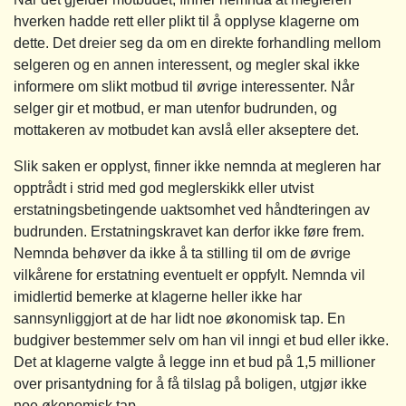
hverken hadde rett eller plikt til å opplyse klagerne om
dette. Det dreier seg da om en direkte forhandling mellom
selgeren og en annen interessent, og megler skal ikke
informere om slikt motbud til øvrige interessenter. Når
selger gir et motbud, er man utenfor budrunden, og
mottakeren av motbudet kan avslå eller akseptere det.
Slik saken er opplyst, finner ikke nemnda at megleren har
opptrådt i strid med god meglerskikk eller utvist
erstatningsbetingende uaktsomhet ved håndteringen av
budrunden. Erstatningskravet kan derfor ikke føre frem.
Nemnda behøver da ikke å ta stilling til om de øvrige
vilkårene for erstatning eventuelt er oppfylt. Nemnda vil
imidlertid bemerke at klagerne heller ikke har
sannsynliggjort at de har lidt noe økonomisk tap. En
budgiver bestemmer selv om han vil inngi et bud eller ikke.
Det at klagerne valgte å legge inn et bud på 1,5 millioner
over prisantydning for å få tilslag på boligen, utgjør ikke
noe økonomisk tap.