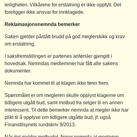
leiligheten. Vilkårene for erstatning er ikke oppfylt. Det
foreligger ikke ansvar for innklagede.
Reklamasjonsnemnda bemerker
Saken gjelder påstått brudd på god meglerskikk og krav
om erstatning.
I saksfremstillingen er partenes anførsler gjengitt i
hovedsak. Nemndas medlemmer har fått alle sakens
dokumenter.
Nemnda har kommet til at klagen ikke fører frem.
Spørsmålet er om megleren skulle opplyst klagerne om
tidligere utgått bud, samt motbud fra selger til en annen
interessent. Til dette bemerker nemnda at megler ikke har
plikt til å opplyse om tidligere utgåtte bud, jf. også
Finanstilsynets rundskriv 9/2013.
Når det gjelder motbudet, finner nemnda at megleren