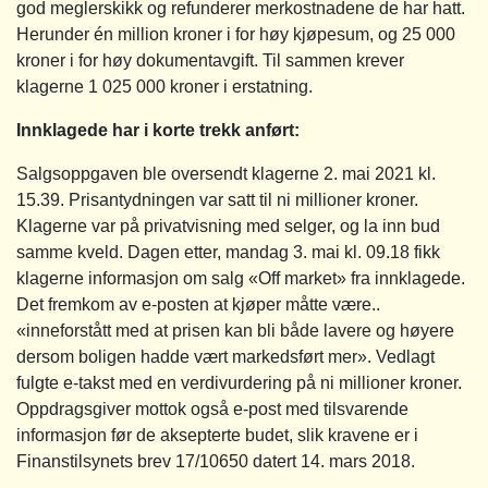
god meglerskikk og refunderer merkostnadene de har hatt.
Herunder én million kroner i for høy kjøpesum, og 25 000
kroner i for høy dokumentavgift. Til sammen krever
klagerne 1 025 000 kroner i erstatning.
Innklagede har i korte trekk anført:
Salgsoppgaven ble oversendt klagerne 2. mai 2021 kl.
15.39. Prisantydningen var satt til ni millioner kroner.
Klagerne var på privatvisning med selger, og la inn bud
samme kveld. Dagen etter, mandag 3. mai kl. 09.18 fikk
klagerne informasjon om salg «Off market» fra innklagede.
Det fremkom av e-posten at kjøper måtte være..
«inneforstått med at prisen kan bli både lavere og høyere
dersom boligen hadde vært markedsført mer». Vedlagt
fulgte e-takst med en verdivurdering på ni millioner kroner.
Oppdragsgiver mottok også e-post med tilsvarende
informasjon før de aksepterte budet, slik kravene er i
Finanstilsynets brev 17/10650 datert 14. mars 2018.