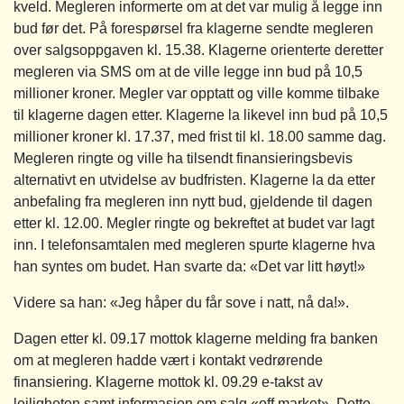
kveld. Megleren informerte om at det var mulig å legge inn
bud før det. På forespørsel fra klagerne sendte megleren
over salgsoppgaven kl. 15.38. Klagerne orienterte deretter
megleren via SMS om at de ville legge inn bud på 10,5
millioner kroner. Megler var opptatt og ville komme tilbake
til klagerne dagen etter. Klagerne la likevel inn bud på 10,5
millioner kroner kl. 17.37, med frist til kl. 18.00 samme dag.
Megleren ringte og ville ha tilsendt finansieringsbevis
alternativt en utvidelse av budfristen. Klagerne la da etter
anbefaling fra megleren inn nytt bud, gjeldende til dagen
etter kl. 12.00. Megler ringte og bekreftet at budet var lagt
inn. I telefonsamtalen med megleren spurte klagerne hva
han syntes om budet. Han svarte da: «Det var litt høyt!»
Videre sa han: «Jeg håper du får sove i natt, nå da!».
Dagen etter kl. 09.17 mottok klagerne melding fra banken
om at megleren hadde vært i kontakt vedrørende
finansiering. Klagerne mottok kl. 09.29 e-takst av
leiligheten samt informasjon om salg «off market». Dette