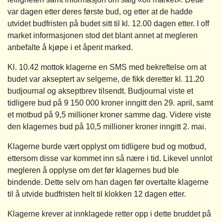
var dagen etter deres første bud, og etter at de hadde
utvidet budfristen på budet sitt til kl. 12.00 dagen etter. I off
market informasjonen stod det blant annet at megleren
anbefalte å kjøpe i et åpent marked.
Kl. 10.42 mottok klagerne en SMS med bekreftelse om at
budet var akseptert av selgerne, de fikk deretter kl. 11.20
budjournal og akseptbrev tilsendt. Budjournal viste et
tidligere bud på 9 150 000 kroner inngitt den 29. april, samt
et motbud på 9,5 millioner kroner samme dag. Videre viste
den klagernes bud på 10,5 millioner kroner inngitt 2. mai.
Klagerne burde vært opplyst om tidligere bud og motbud,
ettersom disse var kommet inn så nære i tid. Likevel unnlot
megleren å opplyse om det før klagernes bud ble
bindende. Dette selv om han dagen før overtalte klagerne
til å utvide budfristen helt til klokken 12 dagen etter.
Klagerne krever at innklagede retter opp i dette bruddet på