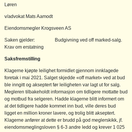
Løren
v/advokat Mats Aamodt
Eiendomsmegler Krogsveen AS
Saken gjelder: Budgivning ved off marked-salg.
Krav om erstatning
Saksfremstilling
Klagerne kjøpte leilighet formidlet gjennom innklagede
foretak i mai 2021. Salget skjedde «off market» ved at bud
ble inngitt og akseptert før leiligheten var lagt ut for salg.
Megleren tilbakeholdt informasjon om tidligere mottatte bud
og motbud fra selgeren. Hadde klagerne blitt informert om
at det tidligere hadde kommet inn bud, ville deres bud
ligget en million kroner lavere, og trolig blitt akseptert.
Klagerne anfører at dette er brudd på god meglerskikk, jf.
eiendomsmeglingsloven § 6-3 andre ledd og krever 1 025