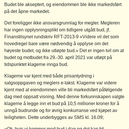
Budet ble akseptert, og eiendommen ble ikke markedsført
på det åpne markedet.
Det foreligger ikke ansvarsgrunnlag for megler. Megleren
har ingen opplysningsplikt om tidligere utgått bud, jf.
Finanstilsynet rundskriv RFT-2013-9 «Videre vil det som
hovedregel bare være nødvendig å opplyse om det
høyeste budet, og ikke utløpte bud.» Det er ingen tvil om at
budet og motbudet fra 29.-30. april 2021 var utløpt på
tidspunktet klagerne innga bud.
Klagerne var kjent med både prisantydning i
salgsoppgaven og meglers e-takst. Klagerne var videre
kjent med at eiendommen ville bli markedsført påfølgende
dag med oppsatt visning. Med denne forkunnskapen valgte
klagerne å legge inn et bud på 10,5 millioner kroner for å
unngå budrunde og for øvrig konkurranse ved kjøpet av
leiligheten. Dette underbygges av SMS kl. 16.09;
«Ok, hvis vi kommer med bud i dag og det kan bli