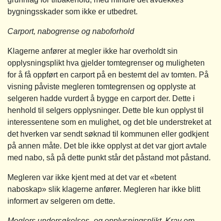
bygningsskader som ikke er utbedret.
Carport, nabogrense og naboforhold
Klagerne anfører at megler ikke har overholdt sin
opplysningsplikt hva gjelder tomtegrenser og muligheten
for å få oppført en carport på en bestemt del av tomten. På
visning påviste megleren tomtegrensen og opplyste at
selgeren hadde vurdert å bygge en carport der. Dette i
henhold til selgers opplysninger. Dette ble kun opplyst til
interessentene som en mulighet, og det ble understreket at
det hverken var sendt søknad til kommunen eller godkjent
på annen måte. Det ble ikke opplyst at det var gjort avtale
med nabo, så på dette punkt står det påstand mot påstand.
Megleren var ikke kjent med at det var et «betent
naboskap» slik klagerne anfører. Megleren har ikke blitt
informert av selgeren om dette.
Meglers undersøkelses- og opplysningsplikt. Krav om