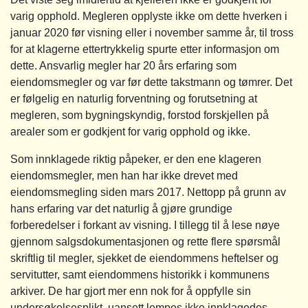
varig opphold. Megleren opplyste ikke om dette hverken i
januar 2020 før visning eller i november samme år, til tross
for at klagerne ettertrykkelig spurte etter informasjon om
dette. Ansvarlig megler har 20 års erfaring som
eiendomsmegler og var før dette takstmann og tømrer. Det
er følgelig en naturlig forventning og forutsetning at
megleren, som bygningskyndig, forstod forskjellen på
arealer som er godkjent for varig opphold og ikke.
Som innklagede riktig påpeker, er den ene klageren
eiendomsmegler, men han har ikke drevet med
eiendomsmegling siden mars 2017. Nettopp på grunn av
hans erfaring var det naturlig å gjøre grundige
forberedelser i forkant av visning. I tillegg til å lese nøye
gjennom salgsdokumentasjonen og rette flere spørsmål
skriftlig til megler, sjekket de eiendommens heftelser og
servitutter, samt eiendommens historikk i kommunens
arkiver. De har gjort mer enn nok for å oppfylle sin
undersøkelsesplikt, uansett lempes ikke innklagedes