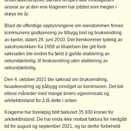
ansvar av at den ene klageren har jobbet som megler i
drøye tre år.
Blant de offentlige opplysningene om eiendommen finnes
kommunens godkjenning av tilbygg bod og bruksendring
av kjeller, datert 29. juni 2010. Det fremkommer tydelig av
sakshistorikken fra 2009 at tillatelsen ble gitt fordi
søknaden ble endret fra først å gjelde etablering av
sekundærbolig, til bruksendring uten etablering av
sekundærbolig.
Den 4. oktober 2021 ble søknad om bruksendring,
fasadeendring og påbygg innvilget av kommunen. Det tok
elleve måneder med mange timers egeninnsats og
arkitektbistand for å få dette i orden.
Klagerne har foreløpig blitt fakturert 35 930 kroner for
arkitektbistand. De har enda ikke mottatt faktura for medgått
tid for august og september 2021, og tar derfor forbehold