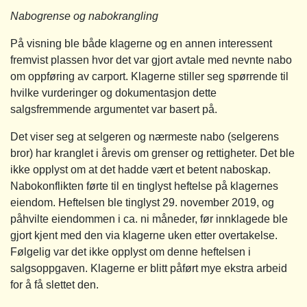
Nabogrense og nabokrangling
På visning ble både klagerne og en annen interessent
fremvist plassen hvor det var gjort avtale med nevnte nabo
om oppføring av carport. Klagerne stiller seg spørrende til
hvilke vurderinger og dokumentasjon dette
salgsfremmende argumentet var basert på.
Det viser seg at selgeren og nærmeste nabo (selgerens
bror) har kranglet i årevis om grenser og rettigheter. Det ble
ikke opplyst om at det hadde vært et betent naboskap.
Nabokonflikten førte til en tinglyst heftelse på klagernes
eiendom. Heftelsen ble tinglyst 29. november 2019, og
påhvilte eiendommen i ca. ni måneder, før innklagede ble
gjort kjent med den via klagerne uken etter overtakelse.
Følgelig var det ikke opplyst om denne heftelsen i
salgsoppgaven. Klagerne er blitt påført mye ekstra arbeid
for å få slettet den.