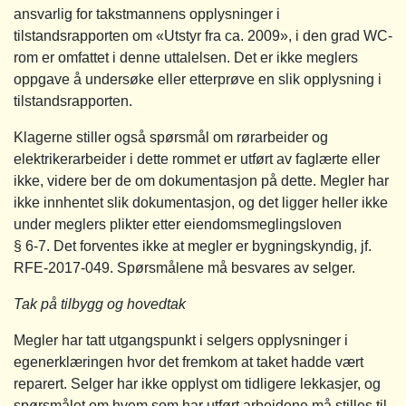
ansvarlig for takstmannens opplysninger i
tilstandsrapporten om «Utstyr fra ca. 2009», i den grad WC-
rom er omfattet i denne uttalelsen. Det er ikke meglers
oppgave å undersøke eller etterprøve en slik opplysning i
tilstandsrapporten.
Klagerne stiller også spørsmål om rørarbeider og
elektrikerarbeider i dette rommet er utført av faglærte eller
ikke, videre ber de om dokumentasjon på dette. Megler har
ikke innhentet slik dokumentasjon, og det ligger heller ikke
under meglers plikter etter eiendomsmeglingsloven
§ 6-7. Det forventes ikke at megler er bygningskyndig, jf.
RFE-2017-049. Spørsmålene må besvares av selger.
Tak på tilbygg og hovedtak
Megler har tatt utgangspunkt i selgers opplysninger i
egenerklæringen hvor det fremkom at taket hadde vært
reparert. Selger har ikke opplyst om tidligere lekkasjer, og
spørsmålet om hvem som har utført arbeidene må stilles til