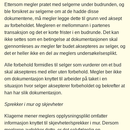
Ettersom megler pratet med selgerne under budrunden, og
ble forsikret av selgerne om at de hadde disse
dokumentene, må megler legge dette til grunn ved aksept
av forbeholdet. Megleren er mellommann i partenes
transaksjon og det er korte frister i en budrunde. Det kan
ikke settes som en betingelse at dokumentasjonen skal
gjennomleses av megler før budet aksepteres av selger, og
det er heller ikke en del av meglers undersøkelsesplikt.
Alle forbehold formidles til selger som vurderer om et bud
skal aksepteres med eller uten forbehold. Megler ber ikke
om dokumentasjon knyttet til arbeider på taket i en
situasjon hvor selger aksepterer forbeholdet og bekrefter at
han har slik dokumentasjon.
Sprekker i mur og skjevheter
Klagerne mener meglers opplysningsplikt omfatter
informasjon knyttet til skjevheter/sprekker i mur. Dersom
megleren avdekker dette, er det selvfølgelig en