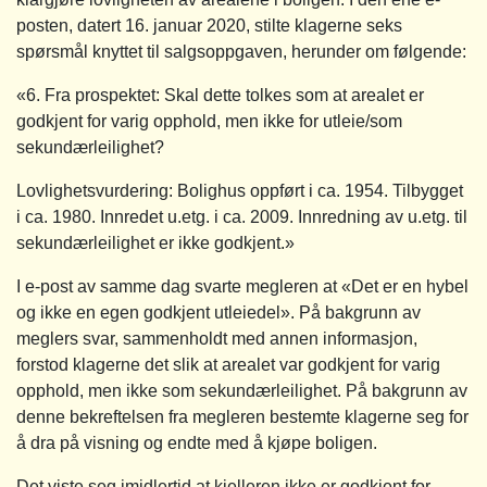
posten, datert 16. januar 2020, stilte klagerne seks
spørsmål knyttet til salgsoppgaven, herunder om følgende:
«6. Fra prospektet: Skal dette tolkes som at arealet er
godkjent for varig opphold, men ikke for utleie/som
sekundærleilighet?
Lovlighetsvurdering: Bolighus oppført i ca. 1954. Tilbygget
i ca. 1980. Innredet u.etg. i ca. 2009. Innredning av u.etg. til
sekundærleilighet er ikke godkjent.»
I e-post av samme dag svarte megleren at «Det er en hybel
og ikke en egen godkjent utleiedel». På bakgrunn av
meglers svar, sammenholdt med annen informasjon,
forstod klagerne det slik at arealet var godkjent for varig
opphold, men ikke som sekundærleilighet. På bakgrunn av
denne bekreftelsen fra megleren bestemte klagerne seg for
å dra på visning og endte med å kjøpe boligen.
Det viste seg imidlertid at kjelleren ikke er godkjent for