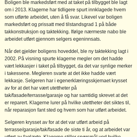
Boligen ble markedsført med at taket på tilbygget ble lagt
om i 2013. Klagerne har tidligere spurt innklagede hvem
som utførte arbeidet, uten å få svar. Likevel var boligen
markedsført og prissatt med tilstandsgrad 1 på både
takkonstruksjon og taktekking. Ifølge nærmeste nabo ble
arbeidet utført gjennom selgers egeninnsats.
Når det gjelder boligens hoveddel, ble ny taktekking lagt i
2002. På visning spurte klagerne megler om det hadde
vært lekkasjer i taket på tilbygget, da det var synlige merker
i takessene. Megleren svarte at det ikke hadde vært
lekkasje. Selgeren har i egenerklæringsskjemaet krysset
av for at det har vært utettheter på
tak/fasade/terrasse/garasje og har samtidig skrevet at det
er reparert. Klagerne lurer på hvilke utettheter det siktes til,
når reparasjon fant sted og hvem som har utført arbeidet.
Selgeren krysset av for at det var utført arbeid på
terrasse/garasje/tak/fasade de siste ti år, og at arbeidet var
utført av faglærte. Klagerne stiller spørsmål ved hvilke