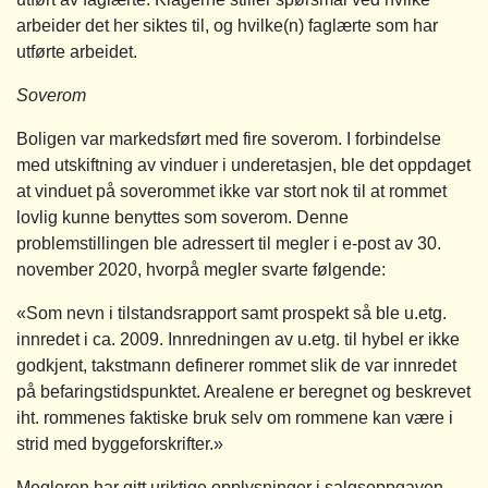
arbeider det her siktes til, og hvilke(n) faglærte som har
utførte arbeidet.
Soverom
Boligen var markedsført med fire soverom. I forbindelse
med utskiftning av vinduer i underetasjen, ble det oppdaget
at vinduet på soverommet ikke var stort nok til at rommet
lovlig kunne benyttes som soverom. Denne
problemstillingen ble adressert til megler i e-post av 30.
november 2020, hvorpå megler svarte følgende:
«Som nevn i tilstandsrapport samt prospekt så ble u.etg.
innredet i ca. 2009. Innredningen av u.etg. til hybel er ikke
godkjent, takstmann definerer rommet slik de var innredet
på befaringstidspunktet. Arealene er beregnet og beskrevet
iht. rommenes faktiske bruk selv om rommene kan være i
strid med byggeforskrifter.»
Megleren har gitt uriktige opplysninger i salgsoppgaven,