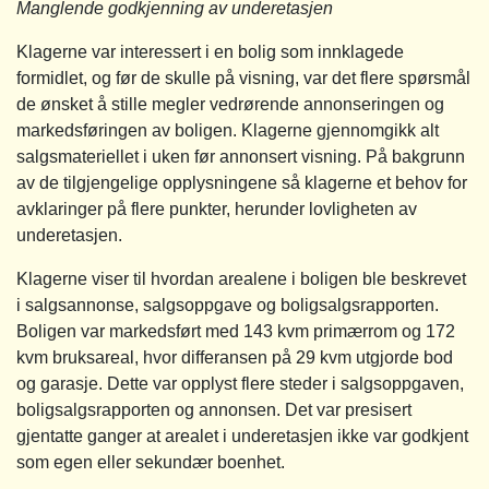
Manglende godkjenning av underetasjen
Klagerne var interessert i en bolig som innklagede
formidlet, og før de skulle på visning, var det flere spørsmål
de ønsket å stille megler vedrørende annonseringen og
markedsføringen av boligen. Klagerne gjennomgikk alt
salgsmateriellet i uken før annonsert visning. På bakgrunn
av de tilgjengelige opplysningene så klagerne et behov for
avklaringer på flere punkter, herunder lovligheten av
underetasjen.
Klagerne viser til hvordan arealene i boligen ble beskrevet
i salgsannonse, salgsoppgave og boligsalgsrapporten.
Boligen var markedsført med 143 kvm primærrom og 172
kvm bruksareal, hvor differansen på 29 kvm utgjorde bod
og garasje. Dette var opplyst flere steder i salgsoppgaven,
boligsalgsrapporten og annonsen. Det var presisert
gjentatte ganger at arealet i underetasjen ikke var godkjent
som egen eller sekundær boenhet.