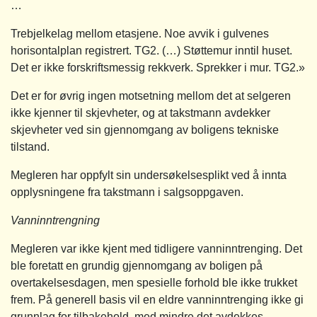
…
Trebjelkelag mellom etasjene. Noe avvik i gulvenes
horisontalplan registrert. TG2. (…) Støttemur inntil huset.
Det er ikke forskriftsmessig rekkverk. Sprekker i mur. TG2.»
Det er for øvrig ingen motsetning mellom det at selgeren
ikke kjenner til skjevheter, og at takstmann avdekker
skjevheter ved sin gjennomgang av boligens tekniske
tilstand.
Megleren har oppfylt sin undersøkelsesplikt ved å innta
opplysningene fra takstmann i salgsoppgaven.
Vanninntrengning
Megleren var ikke kjent med tidligere vanninntrenging. Det
ble foretatt en grundig gjennomgang av boligen på
overtakelsesdagen, men spesielle forhold ble ikke trukket
frem. På generell basis vil en eldre vanninntrenging ikke gi
grunnlag for tilbakehold, med mindre det avdekkes