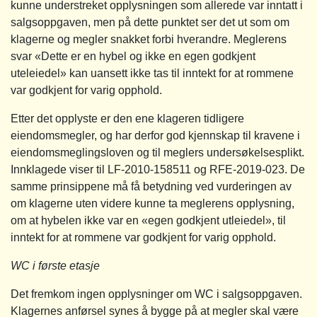
kunne understreket opplysningen som allerede var inntatt i
salgsoppgaven, men på dette punktet ser det ut som om
klagerne og megler snakket forbi hverandre. Meglerens
svar «Dette er en hybel og ikke en egen godkjent
uteleiedel» kan uansett ikke tas til inntekt for at rommene
var godkjent for varig opphold.
Etter det opplyste er den ene klageren tidligere
eiendomsmegler, og har derfor god kjennskap til kravene i
eiendomsmeglingsloven og til meglers undersøkelsesplikt.
Innklagede viser til LF-2010-158511 og RFE-2019-023. De
samme prinsippene må få betydning ved vurderingen av
om klagerne uten videre kunne ta meglerens opplysning,
om at hybelen ikke var en «egen godkjent utleiedel», til
inntekt for at rommene var godkjent for varig opphold.
WC i første etasje
Det fremkom ingen opplysninger om WC i salgsoppgaven.
Klagernes anførsel synes å bygge på at megler skal være