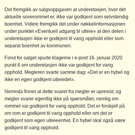
Det fremgikk av salgsoppgaven at underetasjen, hvor det
aktuelle soverommet er, ikke var godkjent som selvstendig
boenhet. Videre fremgikk det under nøkkelinformasjonen
under punktet «Eventuell adgang til utleie» at den delen i
underetasjen ikke er godkjent til varig opphold eller som
separat boenhet av kommunen.
Forut for salget spurte klagerne i e-post 16. januar 2020
punkt 6 om underetasjen ikke var godkjent for varig
opphold. Megleren svarte samme dag: «Det er en hybel og
ikke en egen godkjent utleiedel».
Nemnda finner at dette svaret fra megler er upresist, og
megler svarer egentlig ikke på spørsmålet, nemlig om
rommet var godkjent for varig opphold. Det er forskjell på
om rom er godkjent til varig opphold eller om det er
godkjent som egen utleieenhet. En hybel skal også være
godkjent til varig opphold.