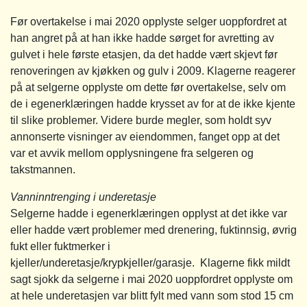
Før overtakelse i mai 2020 opplyste selger uoppfordret at
han angret på at han ikke hadde sørget for avretting av
gulvet i hele første etasjen, da det hadde vært skjevt før
renoveringen av kjøkken og gulv i 2009. Klagerne reagerer
på at selgerne opplyste om dette før overtakelse, selv om
de i egenerklæringen hadde krysset av for at de ikke kjente
til slike problemer. Videre burde megler, som holdt syv
annonserte visninger av eiendommen, fanget opp at det
var et avvik mellom opplysningene fra selgeren og
takstmannen.
Vanninntrenging i underetasje
Selgerne hadde i egenerklæringen opplyst at det ikke var
eller hadde vært problemer med drenering, fuktinnsig, øvrig
fukt eller fuktmerker i
kjeller/underetasje/krypkjeller/garasje. Klagerne fikk mildt
sagt sjokk da selgerne i mai 2020 uoppfordret opplyste om
at hele underetasjen var blitt fylt med vann som stod 15 cm