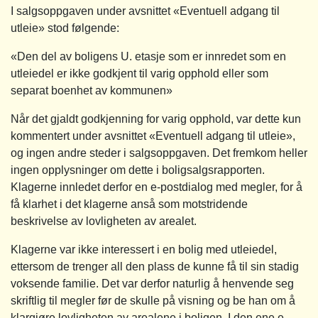
I salgsoppgaven under avsnittet «Eventuell adgang til
utleie» stod følgende:
«Den del av boligens U. etasje som er innredet som en
utleiedel er ikke godkjent til varig opphold eller som
separat boenhet av kommunen»
Når det gjaldt godkjenning for varig opphold, var dette kun
kommentert under avsnittet «Eventuell adgang til utleie»,
og ingen andre steder i salgsoppgaven. Det fremkom heller
ingen opplysninger om dette i boligsalgsrapporten.
Klagerne innledet derfor en e-postdialog med megler, for å
få klarhet i det klagerne anså som motstridende
beskrivelse av lovligheten av arealet.
Klagerne var ikke interessert i en bolig med utleiedel,
ettersom de trenger all den plass de kunne få til sin stadig
voksende familie. Det var derfor naturlig å henvende seg
skriftlig til megler før de skulle på visning og be han om å
klargjøre lovligheten av arealene i boligen. I den ene e-