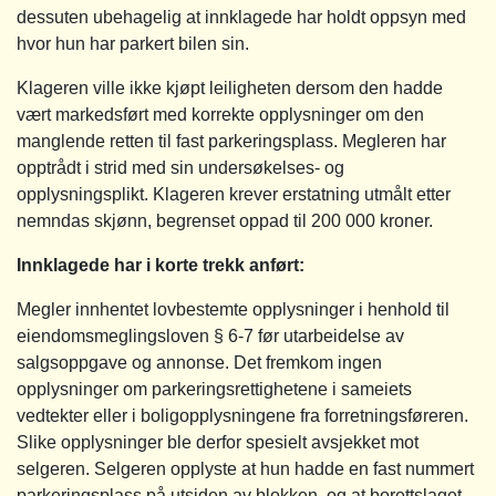
dessuten ubehagelig at innklagede har holdt oppsyn med
hvor hun har parkert bilen sin.
Klageren ville ikke kjøpt leiligheten dersom den hadde
vært markedsført med korrekte opplysninger om den
manglende retten til fast parkeringsplass. Megleren har
opptrådt i strid med sin undersøkelses- og
opplysningsplikt. Klageren krever erstatning utmålt etter
nemndas skjønn, begrenset oppad til 200 000 kroner.
Innklagede har i korte trekk anført:
Megler innhentet lovbestemte opplysninger i henhold til
eiendomsmeglingsloven § 6-7 før utarbeidelse av
salgsoppgave og annonse. Det fremkom ingen
opplysninger om parkeringsrettighetene i sameiets
vedtekter eller i boligopplysningene fra forretningsføreren.
Slike opplysninger ble derfor spesielt avsjekket mot
selgeren. Selgeren opplyste at hun hadde en fast nummert
parkeringsplass på utsiden av blokken, og at borettslaget