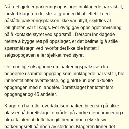
Når det gjelder parkeringsoppslaget innklagede har vist til,
forstod klageren det slik at grunnen til at feltet til den
påståtte parkeringsplassen ikke var utfylt, skyldtes at
leiligheten var til salgs. For øvrig gav oppslaget anvisning
på å kontakte styret ved spørsmål. Dersom innklagede
mente å bygge rett på oppslaget, er det betimelig å stille
spørsmålstegn ved hvorfor det ikke ble inntatt i
salgsoppgaven eller sjekket med styret.
De muntlige utsagnene om parkeringspraksisen fra
beboerne i samme oppgang som innklagede har vist til, ble
innhentet etter overtakelse, og gjaldt kun den aktuelle
oppgangen med ni andeler. Borettslaget har totalt fem
oppganger og 45 andeler.
Klageren har etter overtakelsen parkert bilen sin på ulike
plasser på borettslaget område, på andre eiendommer og i
utmark, uten at dette har gitt henne noen eksklusiv
parkeringsrett på noen av stedene. Klageren finner det