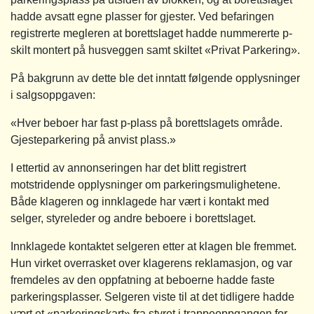
hadde avsatt egne plasser for gjester. Ved befaringen
registrerte megleren at borettslaget hadde nummererte p-
skilt montert på husveggen samt skiltet «Privat Parkering».
På bakgrunn av dette ble det inntatt følgende opplysninger
i salgsoppgaven:
«Hver beboer har fast p‑plass på borettslagets område.
Gjesteparkering på anvist plass.»
I ettertid av annonseringen har det blitt registrert
motstridende opplysninger om parkeringsmulighetene.
Både klageren og innklagede har vært i kontakt med
selger, styreleder og andre beboere i borettslaget.
Innklagede kontaktet selgeren etter at klagen ble fremmet.
Hun virket overrasket over klagerens reklamasjon, og var
fremdeles av den oppfatning at beboerne hadde faste
parkeringsplasser. Selgeren viste til at det tidligere hadde
vært et «parkeringskart» fra styret i trappeoppgangen for