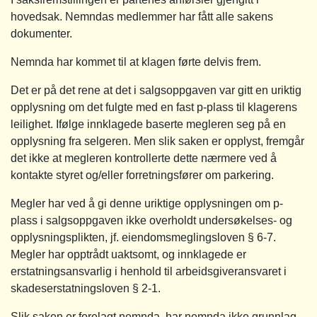
hovedsak. Nemndas medlemmer har fått alle sakens
dokumenter.
Nemnda har kommet til at klagen førte delvis frem.
Det er på det rene at det i salgsoppgaven var gitt en uriktig
opplysning om det fulgte med en fast p-plass til klagerens
leilighet. Ifølge innklagede baserte megleren seg på en
opplysning fra selgeren. Men slik saken er opplyst, fremgår
det ikke at megleren kontrollerte dette nærmere ved å
kontakte styret og/eller forretningsfører om parkering.
Megler har ved å gi denne uriktige opplysningen om p-
plass i salgsoppgaven ikke overholdt undersøkelses- og
opplysningsplikten, jf. eiendomsmeglingsloven § 6-7.
Megler har opptrådt uaktsomt, og innklagede er
erstatningsansvarlig i henhold til arbeidsgiveransvaret i
skadeserstatningsloven § 2-1.
Slik saken er forelagt nemnda, har nemnda ikke grunnlag