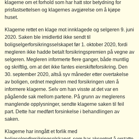
klagerne om et forhold som har hatt stor betydning for
prisfastsettelsen og klagernes avgjørelse om å kjøpe
huset.
Klagerne rettet en klage mot innklagede og selgeren 9. juni
2020. Saken ble imidlertid ikke sendt til
boligselgerforsikringsselskapet før 1. oktober 2020, fordi
megleren ikke hadde betalt forsikringspremien på vegne av
selgeren. Megleren informerte flere ganger, både muntlig
og skriftlig, om at det ikke fantes eierskifteforsikring. Den
30. september 2020, altså syv måneder etter overtakelse
av boligen, ordnet megleren med forsikringen uten å
informere klagerne. Selv om han visste at det var en
pågående sak mellom partene. På grunn av meglerens
manglende opplysninger, sendte klagerne saken til feil
part. Dette har medført forsinkelse i behandlingen av
saken.
Klagerne har inngått et forlik med
boligselgerforsikringselskapet, som har akseptert å erstatte