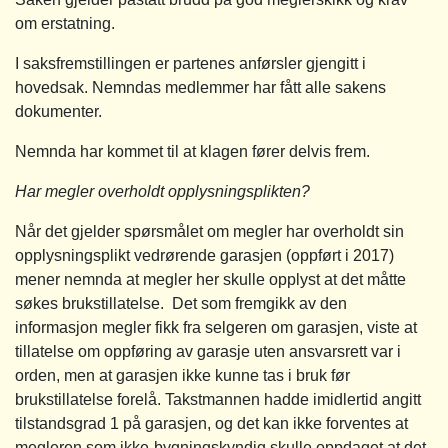
om erstatning.
I saksfremstillingen er partenes anførsler gjengitt i
hovedsak. Nemndas medlemmer har fått alle sakens
dokumenter.
Nemnda har kommet til at klagen fører delvis frem.
Har megler overholdt opplysningsplikten?
Når det gjelder spørsmålet om megler har overholdt sin
opplysningsplikt vedrørende garasjen (oppført i 2017)
mener nemnda at megler her skulle opplyst at det måtte
søkes brukstillatelse. Det som fremgikk av den
informasjon megler fikk fra selgeren om garasjen, viste at
tillatelse om oppføring av garasje uten ansvarsrett var i
orden, men at garasjen ikke kunne tas i bruk før
brukstillatelse forelå. Takstmannen hadde imidlertid angitt
tilstandsgrad 1 på garasjen, og det kan ikke forventes at
megleren som ikke-bygningskyndig skulle oppdaget at det