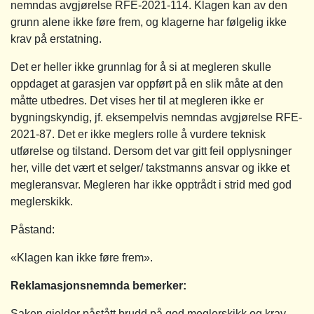
nemndas avgjørelse RFE-2021-114. Klagen kan av den
grunn alene ikke føre frem, og klagerne har følgelig ikke
krav på erstatning.
Det er heller ikke grunnlag for å si at megleren skulle
oppdaget at garasjen var oppført på en slik måte at den
måtte utbedres. Det vises her til at megleren ikke er
bygningskyndig, jf. eksempelvis nemndas avgjørelse RFE-
2021-87. Det er ikke meglers rolle å vurdere teknisk
utførelse og tilstand. Dersom det var gitt feil opplysninger
her, ville det vært et selger/ takstmanns ansvar og ikke et
megleransvar. Megleren har ikke opptrådt i strid med god
meglerskikk.
Påstand:
«Klagen kan ikke føre frem».
Reklamasjonsnemnda bemerker:
Saken gjelder påstått brudd på god meglerskikk og krav