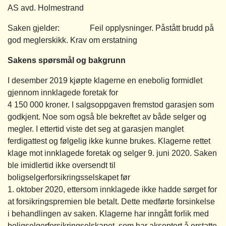
AS avd. Holmestrand
Saken gjelder: Feil opplysninger. Påstått brudd på
god meglerskikk. Krav om erstatning
Sakens spørsmål og bakgrunn
I desember 2019 kjøpte klagerne en enebolig formidlet
gjennom innklagede foretak for
4 150 000 kroner. I salgsoppgaven fremstod garasjen som
godkjent. Noe som også ble bekreftet av både selger og
megler. I ettertid viste det seg at garasjen manglet
ferdigattest og følgelig ikke kunne brukes. Klagerne rettet
klage mot innklagede foretak og selger 9. juni 2020. Saken
ble imidlertid ikke oversendt til
boligselgerforsikringsselskapet før
1. oktober 2020, ettersom innklagede ikke hadde sørget for
at forsikringspremien ble betalt. Dette medførte forsinkelse
i behandlingen av saken. Klagerne har inngått forlik med
boligselgerforsikringselskapet, som har akseptert å erstatte