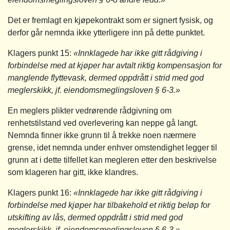
Det er fremlagt en kjøpekontrakt som er signert fysisk, og
derfor går nemnda ikke ytterligere inn på dette punktet.
Klagers punkt 15:
«Innklagede har ikke gitt rådgiving i
forbindelse med at kjøper har avtalt riktig kompensasjon for
manglende flyttevask, dermed oppdrått i strid med god
meglerskikk, jf. eiendomsmeglingsloven § 6‑3.»
En meglers plikter vedrørende rådgivning om
renhetstilstand ved overlevering kan neppe gå langt.
Nemnda finner ikke grunn til å trekke noen nærmere
grense, idet nemnda under enhver omstendighet legger til
grunn at i dette tilfellet kan megleren etter den beskrivelse
som klageren har gitt, ikke klandres.
Klagers punkt 16:
«Innklagede har ikke gitt rådgiving i
forbindelse med kjøper har tilbakehold et riktig beløp for
utskifting av lås, dermed oppdrått i strid med god
meglerskikk, jf. eiendomsmeglingsloven § 6-3.»