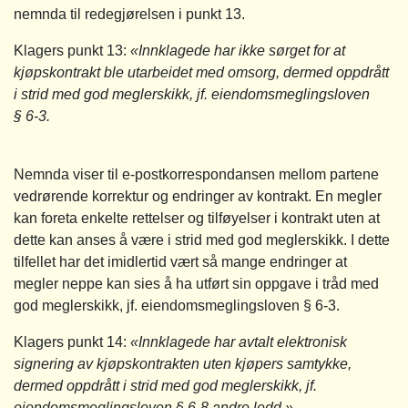
nemnda til redegjørelsen i punkt 13.
Klagers punkt 13:
«Innklagede har ikke sørget for at
kjøpskontrakt ble utarbeidet med omsorg, dermed oppdrått
i strid med god meglerskikk, jf. eiendomsmeglingsloven
§ 6-3.
Nemnda viser til e-postkorrespondansen mellom partene
vedrørende korrektur og endringer av kontrakt. En megler
kan foreta enkelte rettelser og tilføyelser i kontrakt uten at
dette kan anses å være i strid med god meglerskikk. I dette
tilfellet har det imidlertid vært så mange endringer at
megler neppe kan sies å ha utført sin oppgave i tråd med
god meglerskikk, jf. eiendomsmeglingsloven § 6-3.
Klagers punkt 14:
«Innklagede har avtalt elektronisk
signering av kjøpskontrakten uten kjøpers samtykke,
dermed oppdrått i strid med god meglerskikk, jf.
eiendomsmeglingsloven § 6-8 andre ledd.»