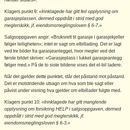
Klagers punkt 9:
«Innklagede har gitt feil opplysning om
garasjeplassen, dermed oppdrått i strid med god
meglerskikk, jf. eiendomsmeglingsloven § 6‑7.»
Salgsoppgaven angir: «Bruksrett til garasje i garasjekjeller
følger leiligheten»; intet er sagt om elbillading. Det er lagt
ved tre bilder fra garasjeanlegget, hvor megler ved det
første bildet skriver: «Garasjeplass i lukket garasjeanlegg
følger med.» På de to siste bildene vises det el-bil ladere.
Når det gjelder dette punktet, står det påstand mot påstand.
Det er motstridende utsagn om hva som ble sagt eller
påvist under visning hva gjelder om elbillader fulgte med.
Klagers punkt 10:
«Innklagede har gitt manglende
opplysning om forsikring HELP i salgsoppgaven, dermed
oppdrått i strid med god meglerskikk, jf.
eiendomsmeglingsloven § 6‑3.»