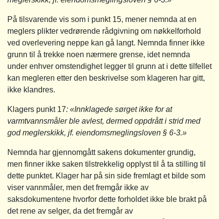
På tilsvarende vis som i punkt 15, mener nemnda at en
meglers plikter vedrørende rådgivning om nøkkelforhold
ved overlevering neppe kan gå langt. Nemnda finner ikke
grunn til å trekke noen nærmere grense, idet nemnda
under enhver omstendighet legger til grunn at i dette tilfellet
kan megleren etter den beskrivelse som klageren har gitt,
ikke klandres.
Klagers punkt 17
: «Innklagede sørget ikke for at
varmtvannsmåler ble avlest, dermed oppdrått i strid med
god meglerskikk, jf. eiendomsmeglingsloven § 6-3.»
Nemnda har gjennomgått sakens dokumenter grundig,
men finner ikke saken tilstrekkelig opplyst til å ta stilling til
dette punktet. Klager har på sin side fremlagt et bilde som
viser vannmåler, men det fremgår ikke av
saksdokumentene hvorfor dette forholdet ikke ble brakt på
det rene av selger, da det fremgår av