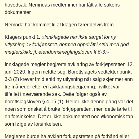
hovedsak. Nemndas medlemmer har fått alle sakens
dokumenter.
Nemnda har kommet til at klagen fører delvis frem.
Klagers punkt 1
: «Innklagede har ikke sørget for ny
utlysning av forkjøpsrett, dermed oppdrått i strid med god
meglerskikk, jf. eiendomsmeglingsloven § 6‑3.»
Innklagede megler begjærte avklaring av forkjøpsretten 12.
juni 2020. Ingen meldte seg. Borettslagets vedtekter punkt
3-3 (2) krever imidlertid ny utlysning når salg skjer mer enn
tre måneder etter en avklaringsbegjæring, hvilket var
tilfellet i nærværende sak. Dette følger også av
borettslagsloven § 4-15 (1). Heller ikke denne gang var det
noen som ønsket å bruke forkjøpsretten, men dette førte til
en forsinkelse. Det er ikke dokumentert noe økonomisk tap
som følge av forsinkelsen.
Megleren burde ha avklart forkjøpsretten på forhånd eller