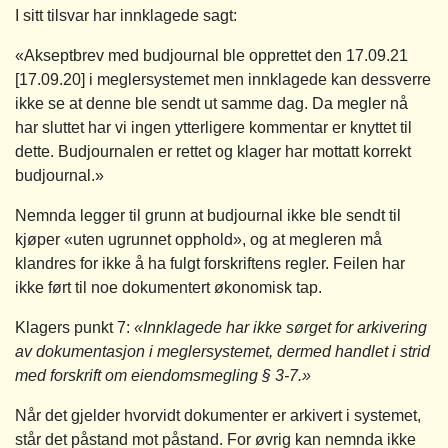
I sitt tilsvar har innklagede sagt:
«Akseptbrev med budjournal ble opprettet den 17.09.21
[17.09.20] i meglersystemet men innklagede kan dessverre
ikke se at denne ble sendt ut samme dag. Da megler nå
har sluttet har vi ingen ytterligere kommentar er knyttet til
dette. Budjournalen er rettet og klager har mottatt korrekt
budjournal.»
Nemnda legger til grunn at budjournal ikke ble sendt til
kjøper «uten ugrunnet opphold», og at megleren må
klandres for ikke å ha fulgt forskriftens regler. Feilen har
ikke ført til noe dokumentert økonomisk tap.
Klagers punkt 7:
«Innklagede har ikke sørget for arkivering
av dokumentasjon i meglersystemet, dermed handlet i strid
med forskrift om eiendomsmegling § 3‑7.»
Når det gjelder hvorvidt dokumenter er arkivert i systemet,
står det påstand mot påstand. For øvrig kan nemnda ikke