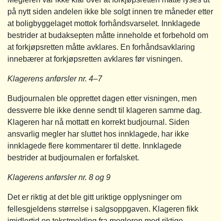
på nytt siden andelen ikke ble solgt innen tre måneder etter
at boligbyggelaget mottok forhåndsvarselet. Innklagede
bestrider at budaksepten måtte inneholde et forbehold om
at forkjøpsretten måtte avklares. En forhåndsavklaring
innebærer at forkjøpsretten avklares før visningen.
Klagerens anførsler nr. 4–7
Budjournalen ble opprettet dagen etter visningen, men
dessverre ble ikke denne sendt til klageren samme dag.
Klageren har nå mottatt en korrekt budjournal. Siden
ansvarlig megler har sluttet hos innklagede, har ikke
innklagede flere kommentarer til dette. Innklagede
bestrider at budjournalen er forfalsket.
Klagerens anførsler nr. 8 og 9
Det er riktig at det ble gitt uriktige opplysninger om
fellesgjeldens størrelse i salgsoppgaven. Klageren fikk
imidlertid en tekstmelding fra megleren med riktige