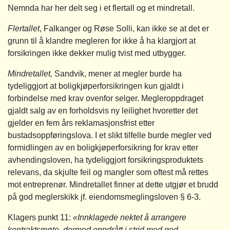
Nemnda har her delt seg i et flertall og et mindretall.
Flertallet
, Falkanger og Røse Solli, kan ikke se at det er
grunn til å klandre megleren for ikke å ha klargjort at
forsikringen ikke dekker mulig tvist med utbygger.
Mindretallet,
Sandvik, mener at megler burde ha
tydeliggjort at boligkjøperforsikringen kun gjaldt i
forbindelse med krav ovenfor selger. Megleroppdraget
gjaldt salg av en forholdsvis ny leilighet hvoretter det
gjelder en fem års reklamasjonsfrist etter
bustadsoppføringslova. I et slikt tilfelle burde megler ved
formidlingen av en boligkjøperforsikring for krav etter
avhendingsloven, ha tydeliggjort forsikringsproduktets
relevans, da skjulte feil og mangler som oftest må rettes
mot entreprenør. Mindretallet finner at dette utgjør et brudd
på god meglerskikk jf. eiendomsmeglingsloven § 6-3.
Klagers punkt 11:
«Innklagede nektet å arrangere
kontraktsmøte, dermed oppdrått i strid med god