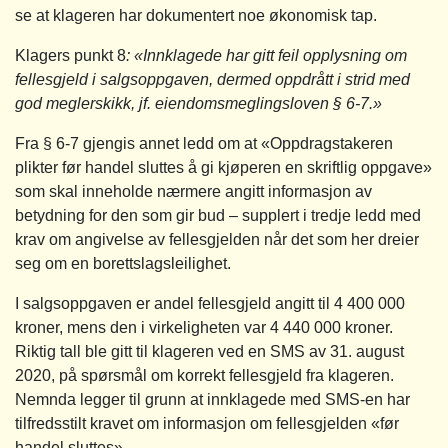
se at klageren har dokumentert noe økonomisk tap.
Klagers punkt 8
: «Innklagede har gitt feil opplysning om
fellesgjeld i salgsoppgaven, dermed oppdrått i strid med
god meglerskikk, jf. eiendomsmeglingsloven § 6‑7.»
Fra § 6-7 gjengis annet ledd om at «Oppdragstakeren
plikter før handel sluttes å gi kjøperen en skriftlig oppgave»
som skal inneholde nærmere angitt informasjon av
betydning for den som gir bud – supplert i tredje ledd med
krav om angivelse av fellesgjelden når det som her dreier
seg om en borettslagsleilighet.
I salgsoppgaven er andel fellesgjeld angitt til 4 400 000
kroner, mens den i virkeligheten var 4 440 000 kroner.
Riktig tall ble gitt til klageren ved en SMS av 31. august
2020, på spørsmål om korrekt fellesgjeld fra klageren.
Nemnda legger til grunn at innklagede med SMS-en har
tilfredsstilt kravet om informasjon om fellesgjelden «før
handel sluttes».