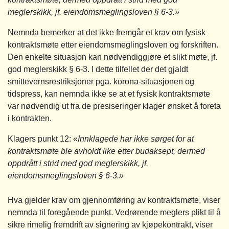
meglerskikk, jf. eiendomsmeglingsloven § 6-3.»
Nemnda bemerker at det ikke fremgår et krav om fysisk
kontraktsmøte etter eiendomsmeglingsloven og forskriften.
Den enkelte situasjon kan nødvendiggjøre et slikt møte, jf.
god meglerskikk § 6-3. I dette tilfellet der det gjaldt
smittevernsrestriksjoner pga. korona-situasjonen og
tidspress, kan nemnda ikke se at et fysisk kontraktsmøte
var nødvendig ut fra de presiseringer klager ønsket å foreta
i kontrakten.
Klagers punkt 12: «
Innklagede har ikke sørget for at
kontraktsmøte ble avholdt like etter budaksept, dermed
oppdrått i strid med god meglerskikk, jf.
eiendomsmeglingsloven § 6-3.»
Hva gjelder krav om gjennomføring av kontraktsmøte, viser
nemnda til foregående punkt. Vedrørende meglers plikt til å
sikre rimelig fremdrift av signering av kjøpekontrakt, viser