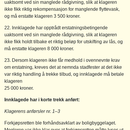
uaktsomt ved sin manglede rådgivning, slik at klageren
ikke fikk riktig rekompensasjon for manglende flyttevask,
og må erstatte klageren 3 500 kroner.
22. Innklagede har opptrådt erstatningsbetingende
uaktsomt ved sin manglede rådgivning, slik at klageren
ikke fikk holdt tilbake et riktig beløp for utskifting av lås, og
må erstatte klageren 8 000 kroner.
23. Dersom klageren ikke får medhold i ovennevnte krav
om erstatning, kreves det at nemnda stadfester at det ikke
var riktig handling å trekke tilbud, og innklagede må betale
klageren
25 000 kroner.
Innklagede har i korte trekk anført:
Klagerens anførsler nr. 1–3
Forkjøpsretten ble forhåndsavklart av boligbyggelaget.
Megleren var ikke klar over at forkjøpsretten måtte lyses ut