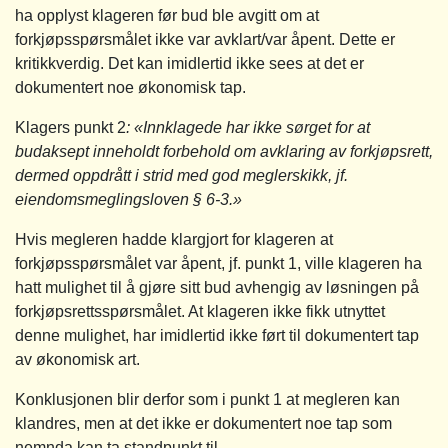
ha opplyst klageren før bud ble avgitt om at
forkjøpsspørsmålet ikke var avklart/var åpent. Dette er
kritikkverdig. Det kan imidlertid ikke sees at det er
dokumentert noe økonomisk tap.
Klagers punkt 2
: «Innklagede har ikke sørget for at
budaksept inneholdt forbehold om avklaring av forkjøpsrett,
dermed oppdrått i strid med god meglerskikk, jf.
eiendomsmeglingsloven § 6‑3.»
Hvis megleren hadde klargjort for klageren at
forkjøpsspørsmålet var åpent, jf. punkt 1, ville klageren ha
hatt mulighet til å gjøre sitt bud avhengig av løsningen på
forkjøpsrettsspørsmålet. At klageren ikke fikk utnyttet
denne mulighet, har imidlertid ikke ført til dokumentert tap
av økonomisk art.
Konklusjonen blir derfor som i punkt 1 at megleren kan
klandres, men at det ikke er dokumentert noe tap som
nemnda kan ta standpunkt til.