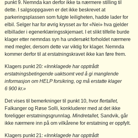
punkt 9. Nemnda kan derfor ikke ta nærmere stilling til
dette. I salgsoppgaven er det ikke beskrevet at
parkeringsplassen som fulgte leiligheten, hadde lader for
elbil. Selger har for øvrig krysset av for «Nei» hva gjelder
elbillader i egenerklæringsskjemaet. I et slikt tilfelle burde
klager etter nemndas syn ha undersøkt forholdet nærmere
med megler, dersom dette var viktig for klager. Nemnda
kommer derfor til at erstatningskravet ikke kan føre frem.
Klagers punkt 20
: «Innklagede har opptrådt
erstatningsbetingende uaktsomt ved å gi manglende
informasjon om HELP forsikring, og må erstatte klager
6 900 kr.»
Det vises til bemerkninger til punkt 10, hvor
flertallet,
Falkanger og Røse Solli, konkluderer med at det ikke
foreligger erstatningsgrunnlag.
Mindretallet,
Sandvik, går
ikke nærmere inn på om vilkårene for erstatning er oppfylt.
Klagers punkt 21:
«Innklagede har opptrådt