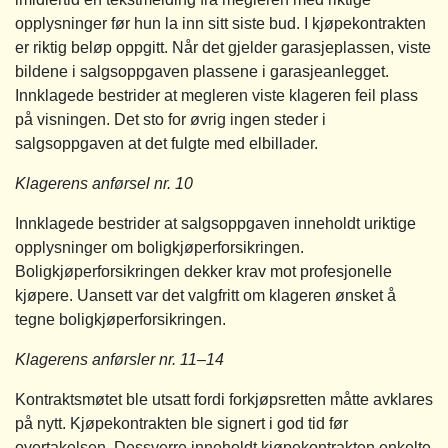
opplysninger før hun la inn sitt siste bud. I kjøpekontrakten
er riktig beløp oppgitt. Når det gjelder garasjeplassen, viste
bildene i salgsoppgaven plassene i garasjeanlegget.
Innklagede bestrider at megleren viste klageren feil plass
på visningen. Det sto for øvrig ingen steder i
salgsoppgaven at det fulgte med elbillader.
Klagerens anførsel nr. 10
Innklagede bestrider at salgsoppgaven inneholdt uriktige
opplysninger om boligkjøperforsikringen.
Boligkjøperforsikringen dekker krav mot profesjonelle
kjøpere. Uansett var det valgfritt om klageren ønsket å
tegne boligkjøperforsikringen.
Klagerens anførsler nr. 11–14
Kontraktsmøtet ble utsatt fordi forkjøpsretten måtte avklares
på nytt. Kjøpekontrakten ble signert i god tid før
overtakelsen. Dessverre inneholdt kjøpekontrakten enkelte