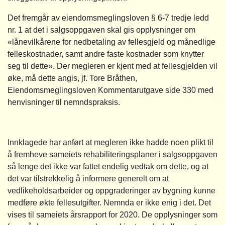
Det fremgår av eiendomsmeglingsloven § 6-7 tredje ledd
nr. 1 at det i salgsoppgaven skal gis opplysninger om
«lånevilkårene for nedbetaling av fellesgjeld og månedlige
felleskostnader, samt andre faste kostnader som knytter
seg til dette». Der megleren er kjent med at fellesgjelden vil
øke, må dette angis, jf. Tore Bråthen,
Eiendomsmeglingsloven Kommentarutgave side 330 med
henvisninger til nemndspraksis.
Innklagede har anført at megleren ikke hadde noen plikt til
å fremheve sameiets rehabiliteringsplaner i salgsoppgaven
så lenge det ikke var fattet endelig vedtak om dette, og at
det var tilstrekkelig å informere generelt om at
vedlikeholdsarbeider og oppgraderinger av bygning kunne
medføre økte fellesutgifter. Nemnda er ikke enig i det. Det
vises til sameiets årsrapport for 2020. De opplysninger som