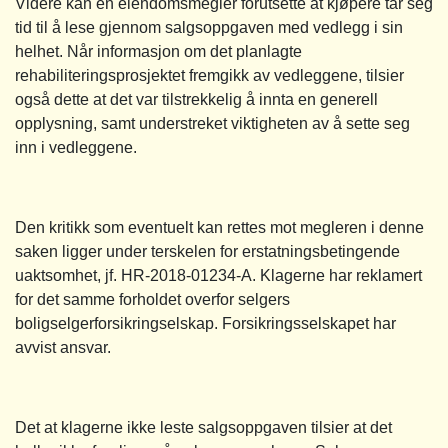
Videre kan en eiendomsmegler forutsette at kjøpere tar seg
tid til å lese gjennom salgsoppgaven med vedlegg i sin
helhet. Når informasjon om det planlagte
rehabiliteringsprosjektet fremgikk av vedleggene, tilsier
også dette at det var tilstrekkelig å innta en generell
opplysning, samt understreket viktigheten av å sette seg
inn i vedleggene.
Den kritikk som eventuelt kan rettes mot megleren i denne
saken ligger under terskelen for erstatningsbetingende
uaktsomhet, jf. HR-2018-01234-A. Klagerne har reklamert
for det samme forholdet overfor selgers
boligselgerforsikringselskap. Forsikringsselskapet har
avvist ansvar.
Det at klagerne ikke leste salgsoppgaven tilsier at det