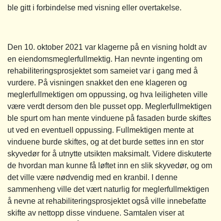
ble gitt i forbindelse med visning eller overtakelse.
Den 10. oktober 2021 var klagerne på en visning holdt av
en eiendomsmeglerfullmektig. Han nevnte ingenting om
rehabiliteringsprosjektet som sameiet var i gang med å
vurdere. På visningen snakket den ene klageren og
meglerfullmektigen om oppussing, og hva leiligheten ville
være verdt dersom den ble pusset opp. Meglerfullmektigen
ble spurt om han mente vinduene på fasaden burde skiftes
ut ved en eventuell oppussing. Fullmektigen mente at
vinduene burde skiftes, og at det burde settes inn en stor
skyvedør for å utnytte utsikten maksimalt. Videre diskuterte
de hvordan man kunne få løftet inn en slik skyvedør, og om
det ville være nødvendig med en kranbil. I denne
sammenheng ville det vært naturlig for meglerfullmektigen
å nevne at rehabiliteringsprosjektet også ville innebefatte
skifte av nettopp disse vinduene. Samtalen viser at