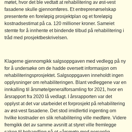
møtet, hvor det ble vedtatt at rehabilitering av øst-vest
fasadene skulle gjennomføres. Et entreprenørselskap
presenterte en foreløpig prosjektplan og et foreløpig
kostnadsestimat på ca. 120 millioner kroner. Sameiet
stemte for å innhente et bindende tilbud på rehabilitering i
tråd med prosjektbeskrivelsen.
Klagerne gjennomgikk salgsoppgaven med vedlegg på ny
for å undersøke om de hadde oversett informasjon om
rehabiliteringsprosjektet. Salgsoppgaven inneholdt ingen
opplysninger om rehabiliteringen. Blant vedleggene var en
innkalling til årsmøte/generalforsamling for 2021, hvor en
årsrapport fra 2020 lå vedlagt. I årsrapporten var det
opplyst at det var utarbeidet et forprosjekt på rehabilitering
av øst-vest fasadene. Det stod imidlertid ingenting om
hvilke kostnader en slik rehabilitering ville medføre. Videre
fremgikk det av samme avsnitt at styret ville fremlegge
saken til behandling på et «årsmøte med personlig