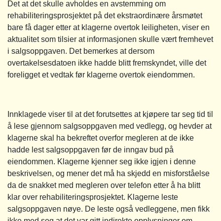
Det at det skulle avholdes en avstemming om
rehabiliteringsprosjektet på det ekstraordinære årsmøtet
bare få dager etter at klagerne overtok leiligheten, viser en
aktualitet som tilsier at informasjonen skulle vært fremhevet
i salgsoppgaven. Det bemerkes at dersom
overtakelsesdatoen ikke hadde blitt fremskyndet, ville det
foreligget et vedtak før klagerne overtok eiendommen.
Innklagede viser til at det forutsettes at kjøpere tar seg tid til
å lese gjennom salgsoppgaven med vedlegg, og hevder at
klagerne skal ha bekreftet overfor megleren at de ikke
hadde lest salgsoppgaven før de inngav bud på
eiendommen. Klagerne kjenner seg ikke igjen i denne
beskrivelsen, og mener det må ha skjedd en misforståelse
da de snakket med megleren over telefon etter å ha blitt
klar over rehabiliteringsprosjektet. Klagerne leste
salgsoppgaven nøye. De leste også vedleggene, men fikk
ikke med seg at det var gitt indirekte opplysninger om