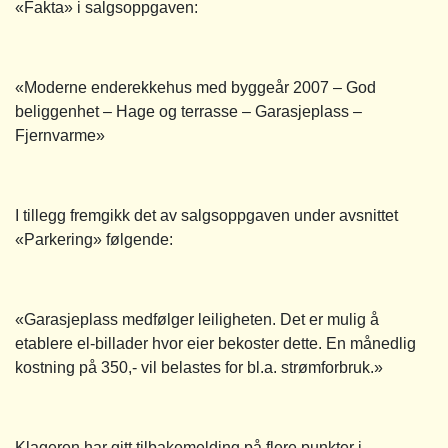
«Fakta» i salgsoppgaven:
«Moderne enderekkehus med byggeår 2007 – God
beliggenhet – Hage og terrasse – Garasjeplass –
Fjernvarme»
I tillegg fremgikk det av salgsoppgaven under avsnittet
«Parkering» følgende:
«Garasjeplass medfølger leiligheten. Det er mulig å
etablere el-billader hvor eier bekoster dette. En månedlig
kostning på 350,- vil belastes for bl.a. strømforbruk.»
Klageren har gitt tilbakemelding på flere punkter i