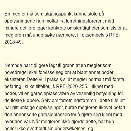
En megler må som utgangspunkt kunne stole på
opplysningene hun mottar fra forretningsføreren, med
mindre det foreligger konkrete omstendigheter som tilsier at
megleren må undersøke nærmere, jf. eksempelvis RFE-
2018-49.
Nemnda har tidligere lagt til grunn at en megler som
hovedregel skal forvisse seg om at blant annet boder
eksisterer. Dette vil i praksis si at megler normalt må foreta
befaring i slike tilfeller, jf. RFE-2020-255. I likhet med
boder, vil en garasjeplass være av vesentlig betydning for
de fleste kjøpere. Selv om forretningsføreren i dette tilfellet
har gitt uriktige opplysninger, burde megleren likevel befart
den annonserte garasjeplassen for å gjøre seg kjent med
hvor den var. Når megleren ikke gjorde dette, har hun
heller ikke overholdt sin undersøkelses- og