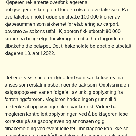
Kjøperen reklamerte overfor klagerens
boligselgerforsikring forut for den utsatte overtakelsen. På
overtakelsen holdt kjøperen tilbake 100 000 kroner av
kjøpesummen som sikkerhet for etablering av carport, i
påvente av sakens utfall. Kjøperen fikk utbetalt 80 000
kroner fra boligselgerforsikringen mot at han frigjorde det
tilbakeholdte beløpet. Det tilbakeholdte beløpet ble utbetalt
klageren 13. april 2022.
Det er et visst spillerom før atferd som kan kritiseres må
anses som erstatningsbetingende uaktsom. Opplysningen i
salgsoppgaven var en følgefeil av uriktig opplysning fra
forretningsføreren. Megleren hadde ingen grunn til å
mistenke at opplysningen ikke var korrekt. Videre har
megleren kontrollert opplysningen ved å be klageren lese
korrektur på salgsoppgaven og annonsen og gi
tilbakemelding ved eventuelle feil. Innklagede kan ikke se
at megleren har opptrådt erstatningsbetingende uaktsomt.