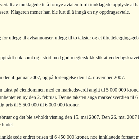
vertalt av innklagede til å fornye avtalen fordi innklagede opplyste at
ha
essert. Klageren mener han ble lurt til å inngå en ny oppdragsavtale.
or utlegg til avisannonser, utlegg til to takster og et tilretteleggingsge
pptrådt uaktsomt og i strid med god meglerskikk slik at vederlagskrave
n den 4. januar 2007, og på forlengelse den 14. november 2007.
 en takst på eiendommen med en markedsverdi angitt til 5 000 000 kron
 innhentet en ny den 2. februar. Denne taksten anga markedsverdien til
tig pris til 5 500 000 til 6 000 000 kroner.
februar og det ble avholdt visning den 15. mai 2007. Den 26. mai 2007
e budet.
k innklagede endret prisen til 6 450 000 kroner, noe innklagede fortsatt 