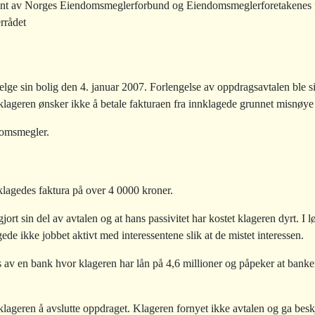
t av Norges Eiendomsmeglerforbund og Eiendomsmeglerforetakenes 
rrådet
elge sin bolig den 4. januar 2007. Forlengelse av oppdragsavtalen ble 
 klageren ønsker ikke å betale fakturaen fra innklagede grunnet misnøye
domsmegler.
klagedes faktura på over 4 0000 kroner.
ort sin del av avtalen og at hans passivitet har kostet klageren dyrt. I
de ikke jobbet aktivt med interessentene slik at de mistet interessen.
es av en bank hvor klageren har lån på 4,6 millioner og påpeker at banke
t klageren å avslutte oppdraget. Klageren fornyet ikke avtalen og ga be