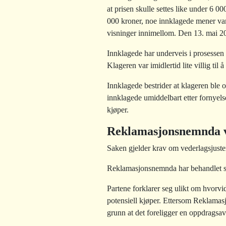
at prisen skulle settes like under 6 
000 kroner, noe innklagede mener var e
visninger innimellom. Den 13. mai 20
Innklagede har underveis i prosessen 
Klageren var imidlertid lite villig til å
Innklagede bestrider at klageren ble o
innklagede umiddelbart etter fornyels
kjøper.
Reklamasjonsnemnda v
Saken gjelder krav om vederlagsjust
Reklamasjonsnemnda har behandlet sa
Partene forklarer seg ulikt om hvorvi
potensiell kjøper. Ettersom Reklama
grunn at det foreligger en oppdragsa