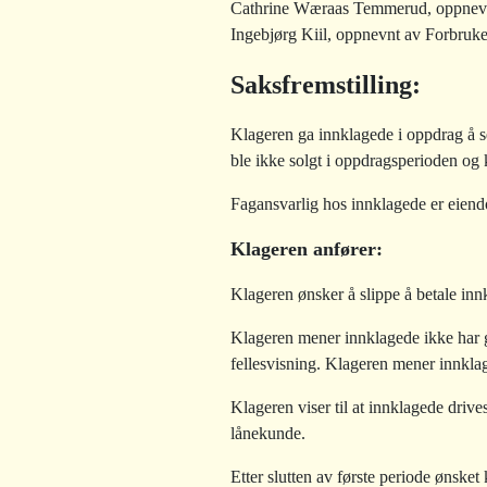
Cathrine Wæraas Temmerud, oppnevn
Ingebjørg Kiil, oppnevnt av Forbruke
Saksfremstilling
:
Klageren ga innklagede i oppdrag å s
ble ikke solgt i oppdragsperioden og
Fagansvarlig hos innklagede er eien
Klageren anfører:
Klageren ønsker å slippe å betale inn
Klageren mener innklagede ikke har gj
fellesvisning. Klageren mener innklage
Klageren viser til at innklagede driv
lånekunde.
Etter slutten av første periode ønske