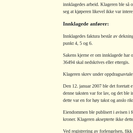
innklagedes arbeid. Klageren ble så o
seg at kjøperen likevel ikke var inter
Innklagede anfører:
Innklagedes faktura består av dekning f
punkt 4, 5 og 6.
Sakens kjerne er om innklagede har o
36494 skal nedskrives eller ettergis.
Klageren skrev under oppdragsavtale
Den 12. januar 2007 ble det foretatt
denne taksten var for lav, og det ble
dette var en for høy takst og anslo rik
Eiendommen ble publisert i avisen i 
kroner. Klageren aksepterte ikke dett
Ved registrering av forlengelsen, fik