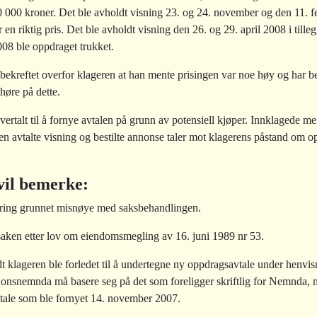
000 000 kroner. Det ble avholdt visning 23. og 24. november og den 11. f
n riktig pris. Det ble avholdt visning den 26. og 29. april 2008 i tillegg
08 ble oppdraget trukket.
bekreftet overfor klageren at han mente prisingen var noe høy og har be
 høre på dette.
vertalt til å fornye avtalen på grunn av potensiell kjøper. Innklagede me
en avtalte visning og bestilte annonse taler mot klagerens påstand om 
il bemerke:
ering grunnet misnøye med saksbehandlingen.
ken etter lov om eiendomsmegling av 16. juni 1989 nr 53.
dt klageren ble forledet til å undertegne ny oppdragsavtale under henvis
sjonsnemnda må basere seg på det som foreligger skriftlig for Nemnda,
vtale som ble fornyet 14. november 2007.