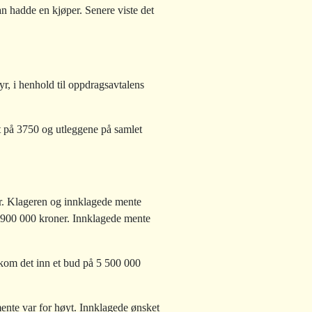
n hadde en kjøper. Senere viste det
byr, i henhold til oppdragsavtalens
t på 3750 og utleggene på samlet
er. Klageren og innklagede mente
 6 900 000 kroner. Innklagede mente
 kom det inn et bud på 5 500 000
mente var for høyt. Innklagede ønsket