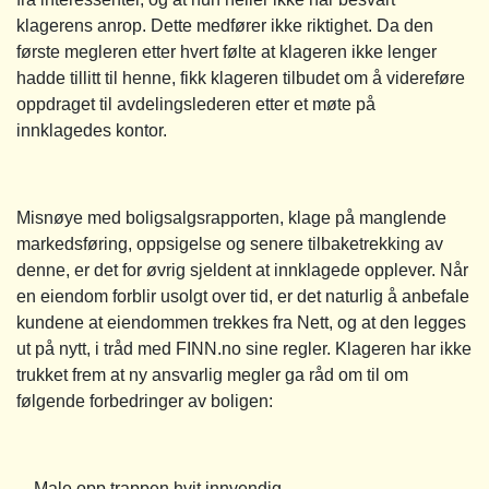
klagerens anrop. Dette medfører ikke riktighet. Da den
første megleren etter hvert følte at klageren ikke lenger
hadde tillitt til henne, fikk klageren tilbudet om å videreføre
oppdraget til avdelingslederen etter et møte på
innklagedes kontor.
Misnøye med boligsalgsrapporten, klage på manglende
markedsføring, oppsigelse og senere tilbaketrekking av
denne, er det for øvrig sjeldent at innklagede opplever. Når
en eiendom forblir usolgt over tid, er det naturlig å anbefale
kundene at eiendommen trekkes fra Nett, og at den legges
ut på nytt, i tråd med FINN.no sine regler. Klageren har ikke
trukket frem at ny ansvarlig megler ga råd om til om
følgende forbedringer av boligen:
Male opp trappen hvit innvendig