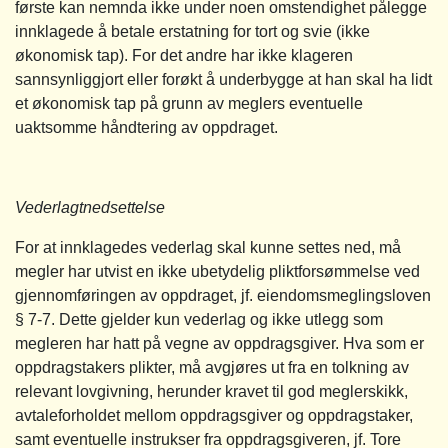
første kan nemnda ikke under noen omstendighet pålegge
innklagede å betale erstatning for tort og svie (ikke
økonomisk tap). For det andre har ikke klageren
sannsynliggjort eller forøkt å underbygge at han skal ha lidt
et økonomisk tap på grunn av meglers eventuelle
uaktsomme håndtering av oppdraget.
Vederlagtnedsettelse
For at innklagedes vederlag skal kunne settes ned, må
megler har utvist en ikke ubetydelig pliktforsømmelse ved
gjennomføringen av oppdraget, jf. eiendomsmeglingsloven
§ 7-7. Dette gjelder kun vederlag og ikke utlegg som
megleren har hatt på vegne av oppdragsgiver. Hva som er
oppdragstakers plikter, må avgjøres ut fra en tolkning av
relevant lovgivning, herunder kravet til god meglerskikk,
avtaleforholdet mellom oppdragsgiver og oppdragstaker,
samt eventuelle instrukser fra oppdragsgiveren, jf. Tore