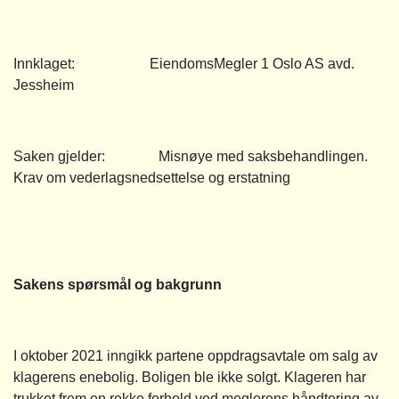
Innklaget: EiendomsMegler 1 Oslo AS avd.
Jessheim
Saken gjelder: Misnøye med saksbehandlingen.
Krav om vederlagsnedsettelse og erstatning
Sakens spørsmål og bakgrunn
I oktober 2021 inngikk partene oppdragsavtale om salg av
klagerens enebolig. Boligen ble ikke solgt. Klageren har
trukket frem en rekke forhold ved meglerens håndtering av