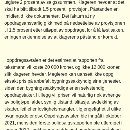
utgjøre 2 prosent av salgssummen. Klageren hevder at det
skal ha blitt tilbudt 1,5 prosent i provisjon. Påstanden er
imidlertid ikke dokumentert. Det faktum at ny
oppdragsansvarlig gikk med på nedsettelse av provisjonen
til 1,5 prosent etter utløpet av oppdraget for å få løst saken,
er ingen erkjennelse av at klagerens påstand er korrekt.
I oppdragsavtalen er det estimert at rapporten fra
takstmann vil koste 20 000 kroner, og ikke 12 000 kroner,
slik klageren hevder. Megleren kan uansett ikke oppgi
eksakt pris på anbefalt bygningssakkyndig sine tjenester,
siden den bygningssakkyndige er en selvstendig
oppdragstaker. I tillegg vil prisen vil naturlig nok avhenge
av boligtype, alder, synlig tilstand, slitasje, avdekking av
skader, feil eller lovlighetsmangler, tilgjengelighet til ulike
bygningsdeler osv. Oppdragsavtalen ble inngått i oktober
2021, mens den første boligsalgsrapporten ble utferdiget i
januar 2022. Innklagede hadde ved oppdragsinngåelsen