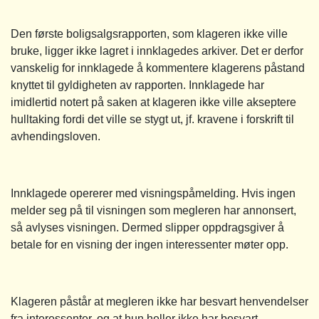
Den første boligsalgsrapporten, som klageren ikke ville
bruke, ligger ikke lagret i innklagedes arkiver. Det er derfor
vanskelig for innklagede å kommentere klagerens påstand
knyttet til gyldigheten av rapporten. Innklagede har
imidlertid notert på saken at klageren ikke ville akseptere
hulltaking fordi det ville se stygt ut, jf. kravene i forskrift til
avhendingsloven.
Innklagede opererer med visningspåmelding. Hvis ingen
melder seg på til visningen som megleren har annonsert,
så avlyses visningen. Dermed slipper oppdragsgiver å
betale for en visning der ingen interessenter møter opp.
Klageren påstår at megleren ikke har besvart henvendelser
fra interessenter, og at hun heller ikke har besvart