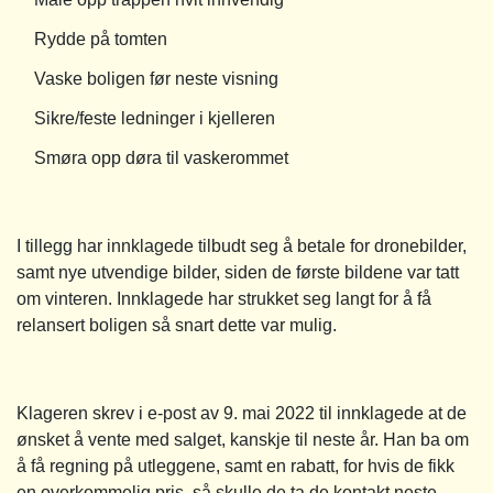
Rydde på tomten
Vaske boligen før neste visning
Sikre/feste ledninger i kjelleren
Smøra opp døra til vaskerommet
I tillegg har innklagede tilbudt seg å betale for dronebilder,
samt nye utvendige bilder, siden de første bildene var tatt
om vinteren. Innklagede har strukket seg langt for å få
relansert boligen så snart dette var mulig.
Klageren skrev i e-post av 9. mai 2022 til innklagede at de
ønsket å vente med salget, kanskje til neste år. Han ba om
å få regning på utleggene, samt en rabatt, for hvis de fikk
en overkommelig pris, så skulle de ta de kontakt neste