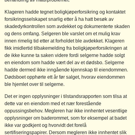
Klageren hadde tegnet boligkjøperforsikring og kontaktet
forsikringsselskapet snarlig etter å ha hatt besøk av
skadedyrkontrollen som avdekket og dokumenterte skaden
og dens omfang. Selgeren ble varslet om et mulig krav
innen rimelig tid etter at forholdet ble avdekket. Klageren
fikk imidlertid tilbakemelding fra boligkjøperforsikringen at
de ikke kunne ta saken videre fordi selgerne hadde solgt
en eiendom som hadde vært del av et dødsbo. Selgerne
hadde dermed ikke inngående kjennskap til eiendommen.
Dødsboet opphørte ett år før salget, hvorav eiendommen
ble hjemlet over til selgerne.
Det er ingen opplysninger i tilstandsrapporten som tilsa at
dette var en eiendom med et nær forestående
oppussingsbehov. Megleren har ikke innhentet vesentlige
opplysninger om baderommet, som for eksempel at badet
ikke var godkjent og hvorvidt det forelå
sertifiseringspapirer. Dersom megleren ikke innhentet slik