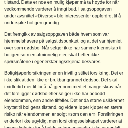
tilstand. Dette er noe en mulig kjøper må ta høyde for når
vedkommende vurderer å inngi bud. I salgsoppgaven
under avsnittet «Diverse» ble interessenter oppfordret til å
undersøke boligen grundig.
Det fremgikk av salgsoppgaven både hvem som var
hjemmelshavere på salgstidspunktet, og at det var hjemlet
over som dødsbo. Når selger ikke har samme kjennskap til
boligen som en alminnelig eier, skal heller ikke
spørsmålene i egenerklæringsskjema besvares.
Boligkjøperforsikringen er en frivillig stiftet forsikring. Det er
ikke slik at den ikke er brukbar grunnet dødsbo. Det skal
imidlertid mer til for å nå gjennom med et mangelskrav når
det foreligger dødsbo eller selger ikke har bebodd
eiendommen, enn andre tilfeller. Det er da større usikkerhet
knyttet til boligens tilstand, og videre løper kjøper en større
risiko når eiendommen er solgt «som den er». Forsikringen
er derfor ikke ugyldig, men forsikringsselskapet vurderer at
lovens kriterier for å holde selger ansvarlig, ikke er oppfylt.