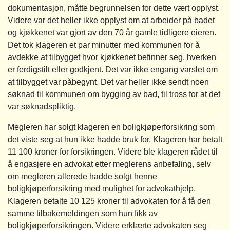
dokumentasjon, måtte begrunnelsen for dette vært opplyst.
Videre var det heller ikke opplyst om at arbeider på badet
og kjøkkenet var gjort av den 70 år gamle tidligere eieren.
Det tok klageren et par minutter med kommunen for å
avdekke at tilbygget hvor kjøkkenet befinner seg, hverken
er ferdigstilt eller godkjent. Det var ikke engang varslet om
at tilbygget var påbegynt. Det var heller ikke sendt noen
søknad til kommunen om bygging av bad, til tross for at det
var søknadspliktig.
Megleren har solgt klageren en boligkjøperforsikring som
det viste seg at hun ikke hadde bruk for. Klageren har betalt
11 100 kroner for forsikringen. Videre ble klageren rådet til
å engasjere en advokat etter meglerens anbefaling, selv
om megleren allerede hadde solgt henne
boligkjøperforsikring med mulighet for advokathjelp.
Klageren betalte 10 125 kroner til advokaten for å få den
samme tilbakemeldingen som hun fikk av
boligkjøperforsikringen. Videre erklærte advokaten seg