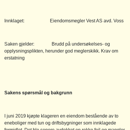
Innklaget: Eiendomsmegler Vest AS avd. Voss
Saken gjelder: Brudd på undersøkelses- og
opplysningsplikten, herunder god meglerskikk. Krav om
erstatning
Sakens spørsmål og bakgrunn
I juni 2019 kjøpte klageren en eiendom bestående av to
eneboliger med tun og driftsbygninger som innklagede
formidlet. Det ble senere avdekket en rekke feil og mangler