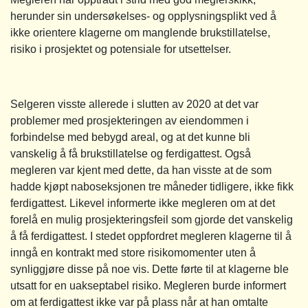
herunder sin undersøkelses- og opplysningsplikt ved å
ikke orientere klagerne om manglende brukstillatelse,
risiko i prosjektet og potensiale for utsettelser.
Selgeren visste allerede i slutten av 2020 at det var
problemer med prosjekteringen av eiendommen i
forbindelse med bebygd areal, og at det kunne bli
vanskelig å få brukstillatelse og ferdigattest. Også
megleren var kjent med dette, da han visste at de som
hadde kjøpt naboseksjonen tre måneder tidligere, ikke fikk
ferdigattest. Likevel informerte ikke megleren om at det
forelå en mulig prosjekteringsfeil som gjorde det vanskelig
å få ferdigattest. I stedet oppfordret megleren klagerne til å
inngå en kontrakt med store risikomomenter uten å
synliggjøre disse på noe vis. Dette førte til at klagerne ble
utsatt for en uakseptabel risiko. Megleren burde informert
om at ferdigattest ikke var på plass når at han omtalte