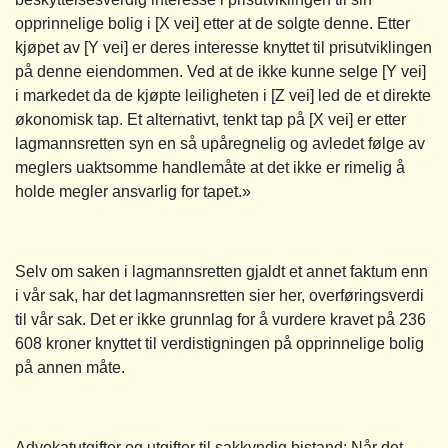
opprinnelige bolig i [X vei] etter at de solgte denne. Etter
kjøpet av [Y vei] er deres interesse knyttet til prisutviklingen
på denne eiendommen. Ved at de ikke kunne selge [Y vei]
i markedet da de kjøpte leiligheten i [Z vei] led de et direkte
økonomisk tap. Et alternativt, tenkt tap på [X vei] er etter
lagmannsretten syn en så upåregnelig og avledet følge av
meglers uaktsomme handlemåte at det ikke er rimelig å
holde megler ansvarlig for tapet.»
Selv om saken i lagmannsretten gjaldt et annet faktum enn
i vår sak, har det lagmannsretten sier her, overføringsverdi
til vår sak. Det er ikke grunnlag for å vurdere kravet på 236
608 kroner knyttet til verdistigningen på opprinnelige bolig
på annen måte.
Advokatutgifter og utgifter til sakkyndig bistand
: Når det