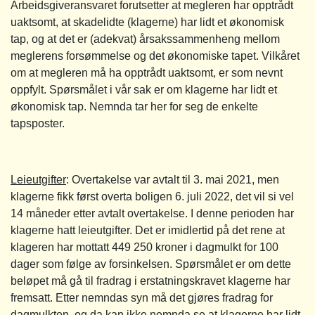
Arbeidsgiveransvaret forutsetter at megleren har opptrådt
uaktsomt, at skadelidte (klagerne) har lidt et økonomisk
tap, og at det er (adekvat) årsakssammenheng mellom
meglerens forsømmelse og det økonomiske tapet. Vilkåret
om at megleren må ha opptrådt uaktsomt, er som nevnt
oppfylt. Spørsmålet i vår sak er om klagerne har lidt et
økonomisk tap. Nemnda tar her for seg de enkelte
tapsposter.
Leieutgifter
: Overtakelse var avtalt til 3. mai 2021, men
klagerne fikk først overta boligen 6. juli 2022, det vil si vel
14 måneder etter avtalt overtakelse. I denne perioden har
klagerne hatt leieutgifter. Det er imidlertid på det rene at
klageren har mottatt 449 250 kroner i dagmulkt for 100
dager som følge av forsinkelsen. Spørsmålet er om dette
beløpet må gå til fradrag i erstatningskravet klagerne har
fremsatt. Etter nemndas syn må det gjøres fradrag for
dagmulkten, og da kan ikke nemnda se at klagerne har lidt