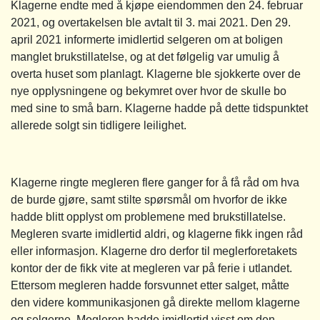
Klagerne endte med å kjøpe eiendommen den 24. februar
2021, og overtakelsen ble avtalt til 3. mai 2021. Den 29.
april 2021 informerte imidlertid selgeren om at boligen
manglet brukstillatelse, og at det følgelig var umulig å
overta huset som planlagt. Klagerne ble sjokkerte over de
nye opplysningene og bekymret over hvor de skulle bo
med sine to små barn. Klagerne hadde på dette tidspunktet
allerede solgt sin tidligere leilighet.
Klagerne ringte megleren flere ganger for å få råd om hva
de burde gjøre, samt stilte spørsmål om hvorfor de ikke
hadde blitt opplyst om problemene med brukstillatelse.
Megleren svarte imidlertid aldri, og klagerne fikk ingen råd
eller informasjon. Klagerne dro derfor til meglerforetakets
kontor der de fikk vite at megleren var på ferie i utlandet.
Ettersom megleren hadde forsvunnet etter salget, måtte
den videre kommunikasjonen gå direkte mellom klagerne
og selgerne. Megleren hadde imidlertid visst om den