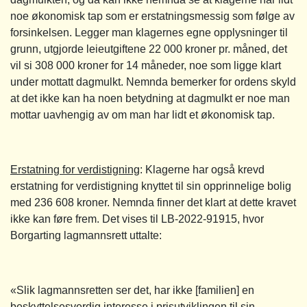
noe økonomisk tap som er erstatningsmessig som følge av
forsinkelsen. Legger man klagernes egne opplysninger til
grunn, utgjorde leieutgiftene 22 000 kroner pr. måned, det
vil si 308 000 kroner for 14 måneder, noe som ligge klart
under mottatt dagmulkt. Nemnda bemerker for ordens skyld
at det ikke kan ha noen betydning at dagmulkt er noe man
mottar uavhengig av om man har lidt et økonomisk tap.
Erstatning for verdistigning
: Klagerne har også krevd
erstatning for verdistigning knyttet til sin opprinnelige bolig
med 236 608 kroner. Nemnda finner det klart at dette kravet
ikke kan føre frem. Det vises til LB-2022-91915, hvor
Borgarting lagmannsrett uttalte:
«Slik lagmannsretten ser det, har ikke [familien] en
beskyttelsesverdig interesse i prisutviklingen til sin