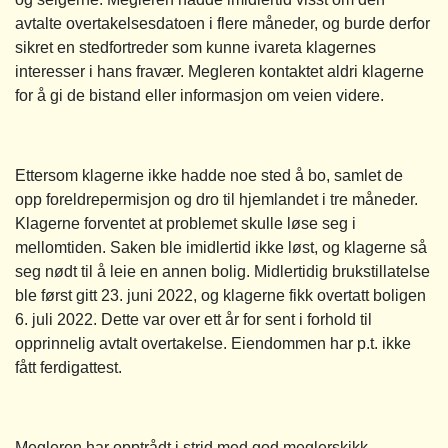
avtalte overtakelsesdatoen i flere måneder, og burde derfor
sikret en stedfortreder som kunne ivareta klagernes
interesser i hans fravær. Megleren kontaktet aldri klagerne
for å gi de bistand eller informasjon om veien videre.
Ettersom klagerne ikke hadde noe sted å bo, samlet de
opp foreldrepermisjon og dro til hjemlandet i tre måneder.
Klagerne forventet at problemet skulle løse seg i
mellomtiden. Saken ble imidlertid ikke løst, og klagerne så
seg nødt til å leie en annen bolig. Midlertidig brukstillatelse
ble først gitt 23. juni 2022, og klagerne fikk overtatt boligen
6. juli 2022. Dette var over ett år for sent i forhold til
opprinnelig avtalt overtakelse. Eiendommen har p.t. ikke
fått ferdigattest.
Megleren har opptrådt i strid med god meglerskikk,