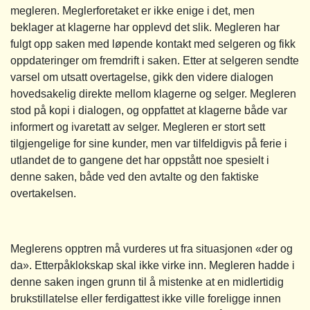
megleren. Meglerforetaket er ikke enige i det, men
beklager at klagerne har opplevd det slik. Megleren har
fulgt opp saken med løpende kontakt med selgeren og fikk
oppdateringer om fremdrift i saken. Etter at selgeren sendte
varsel om utsatt overtagelse, gikk den videre dialogen
hovedsakelig direkte mellom klagerne og selger. Megleren
stod på kopi i dialogen, og oppfattet at klagerne både var
informert og ivaretatt av selger. Megleren er stort sett
tilgjengelige for sine kunder, men var tilfeldigvis på ferie i
utlandet de to gangene det har oppstått noe spesielt i
denne saken, både ved den avtalte og den faktiske
overtakelsen.
Meglerens opptren må vurderes ut fra situasjonen «der og
da». Etterpåklokskap skal ikke virke inn. Megleren hadde i
denne saken ingen grunn til å mistenke at en midlertidig
brukstillatelse eller ferdigattest ikke ville foreligge innen