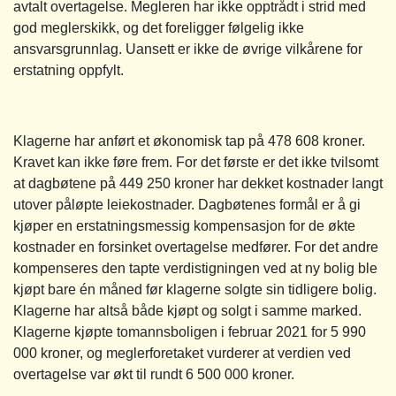
avtalt overtagelse. Megleren har ikke opptrådt i strid med
god meglerskikk, og det foreligger følgelig ikke
ansvarsgrunnlag. Uansett er ikke de øvrige vilkårene for
erstatning oppfylt.
Klagerne har anført et økonomisk tap på 478 608 kroner.
Kravet kan ikke føre frem. For det første er det ikke tvilsomt
at dagbøtene på 449 250 kroner har dekket kostnader langt
utover påløpte leiekostnader. Dagbøtenes formål er å gi
kjøper en erstatningsmessig kompensasjon for de økte
kostnader en forsinket overtagelse medfører. For det andre
kompenseres den tapte verdistigningen ved at ny bolig ble
kjøpt bare én måned før klagerne solgte sin tidligere bolig.
Klagerne har altså både kjøpt og solgt i samme marked.
Klagerne kjøpte tomannsboligen i februar 2021 for 5 990
000 kroner, og meglerforetaket vurderer at verdien ved
overtagelse var økt til rundt 6 500 000 kroner.