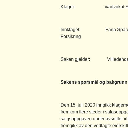
Klager: v/advokat Sebastian
Innklaget: Fana Sparebank E
Forsikring
Saken gjelder: Villedende mar
Sakens spørsmål og bakgrunn
Den 15. juli 2020 inngikk klagern
fremkom flere steder i salgsoppg
salgsoppgaven under avsnittet «b
fremgikk av den vedlagte eierskif