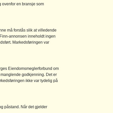
g ovenfor en bransje som
nne må forstås slik at villedende
. Finn-annonsen inneholdt ingen
dsført. Markedsføringen var
ra Norges Eiendomsmeglerforbund om
l manglende godkjenning. Det er
rkedsføringen ikke var tydelig på
g påstand. Når det gjelder