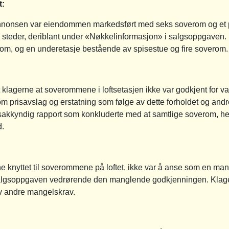
t:
nnonsen var eiendommen markedsført med seks soverom og et
e steder, deriblant under «Nøkkelinformasjon» i salgsoppgaven
erom, og en underetasje bestående av spisestue og fire soverom.
 klagerne at soverommene i loftsetasjen ikke var godkjent for va
m prisavslag og erstatning som følge av dette forholdet og an
n sakkyndig rapport som konkluderte med at samtlige soverom, her
d.
ne knyttet til soverommene på loftet, ikke var å anse som en ma
 i salgsoppgaven vedrørende den manglende godkjenningen. Klage
av andre mangelskrav.