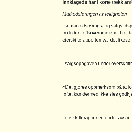
Innklagede har i korte trekk anf
Markedsføringen av leiligheten
På markedsførings- og salgstidspu
inkludert loftsoverommene, ble d
eierskifterapporten var det likev
I salgsoppgaven under overskrift
«Det gjøres oppmerksom på at lo
loftet kan dermed ikke sies godkje
I eierskifterapporten under avsni