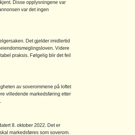
kjent. Disse opplysningene var
n-annonsen var det ingen
selgersaken. Det gjelder imidlertid
g eiendomsmeglingsloven. Videre
bel praksis. Følgelig blir det feil
ligheten av soverommene på loftet
ære villedende markedsføring etter
.
atert 8. oktober 2022. Det er
om skal markedsføres som soverom.