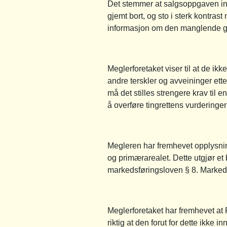
Det stemmer at salgsoppgaven in
gjemt bort, og sto i sterk kontra
informasjon om den manglende g
Meglerforetaket viser til at de ikk
andre terskler og avveininger e
må det stilles strengere krav til 
å overføre tingrettens vurderinger u
Megleren har fremhevet opplysnin
og primærarealet. Dette utgjør et
markedsføringsloven § 8. Markedsf
Meglerforetaket har fremhevet at 
riktig at den forut for dette ikk