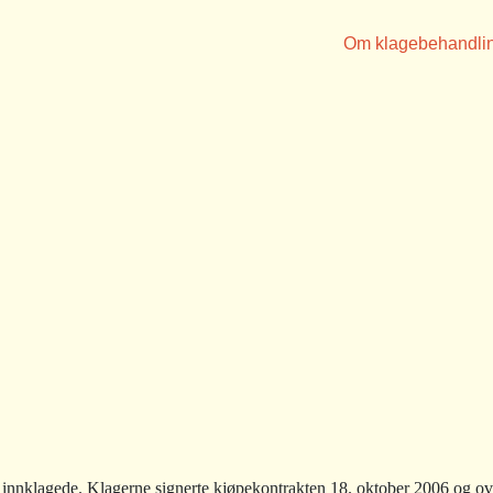
Om klagebehandli
nnklagede. Klagerne signerte kjøpekontrakten 18. oktober 2006 og overt