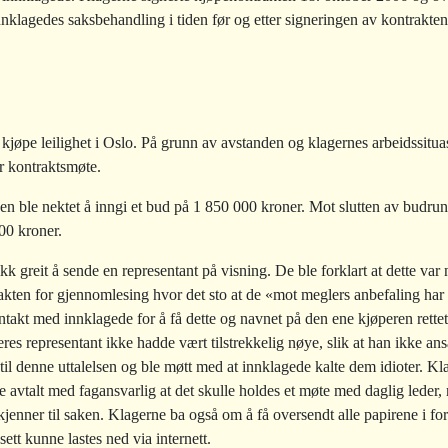
klagedes saksbehandling i tiden før og etter signeringen av kontrakten
kjøpe leilighet i Oslo. På grunn av avstanden og klagernes arbeidssitua
er kontraktsmøte.
 ble nektet å inngi et bud på 1 850 000 kroner. Mot slutten av budrunde
00 kroner.
 greit å sende en representant på visning. De ble forklart at dette var 
akten for gjennomlesing hvor det sto at de «mot meglers anbefaling har
takt med innklagede for å få dette og navnet på den ene kjøperen rettet
res representant ikke hadde vært tilstrekkelig nøye, slik at han ikke an
 til denne uttalelsen og ble møtt med at innklagede kalte dem idioter. 
e avtalt med fagansvarlig at det skulle holdes et møte med daglig leder,
e kjenner til saken. Klagerne ba
også om å få oversendt alle papirene i fo
ett kunne lastes ned via internett.