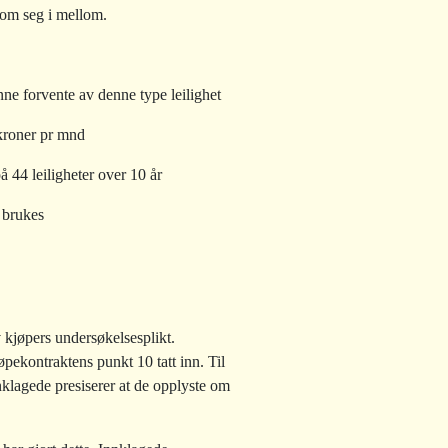
d om seg i mellom.
ne forvente av denne type leilighet
 kroner pr mnd
på 44 leiligheter over 10 år
n brukes
v kjøpers undersøkelsesplikt.
ekontraktens punkt 10 tatt inn. Til
nnklagede presiserer at de opplyste om