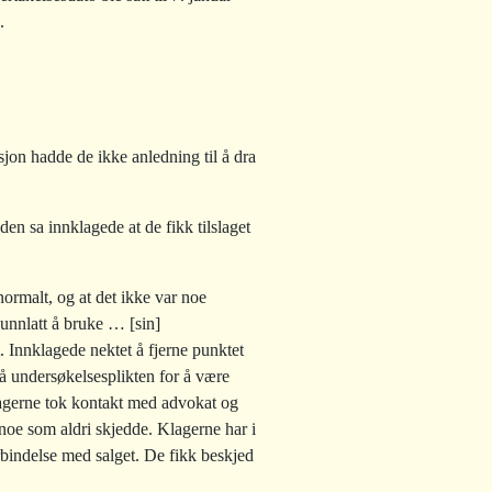
.
sjon hadde de ikke anledning til å dra
n sa innklagede at de fikk tilslaget
normalt, og at det ikke var noe
 unnlatt å bruke … [sin]
. Innklagede nektet å fjerne punktet
så undersøkelsesplikten for å være
Klagerne tok kontakt med advokat og
 noe som aldri skjedde. Klagerne har i
rbindelse med salget. De fikk beskjed