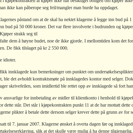
a i kjøpekontrakten at kjøper ikke har besiktiget boligen om kjøper ikke
 man ikke kan påberope seg feil/mangler man burde ha oppdaget.
l klagernes påstand om at de skal ha nektet klagerne å legge inn bud på 
a inn bud på 50 000 kroner. Det var flere involverte i budrunden og kjøpe
Kjøper strakk seg til
falte dem å høyne budet, noe de ikke gjorde. I mellomtiden kom det f
n. De fikk tilslaget på kr 2 550 000.
 idioter.
 fikk innklagede kun bemerkninger om punktet om undersøkelsesplikten
, ble det avholdt kontraktsmøte på innklagedes kontor med selger. Doku
ager skrivefeilen, som imidlertid ble rettet opp av innklagede så fort han
v ansvarlige for innbetaling av midler til klientkonto i henhold til kjøp
vor dette står. Det står i kjøpekontrakten punkt 11 at de har mottatt dett
erne plikter å betale dette dersom selger krever dette på grunn av for s
satt til 7. januar 2007. Klagerne ønsket å overta dagen før og innklaged
rtakelseserklæring, slik at det skulle være mulig å ha denne tilgjengeli