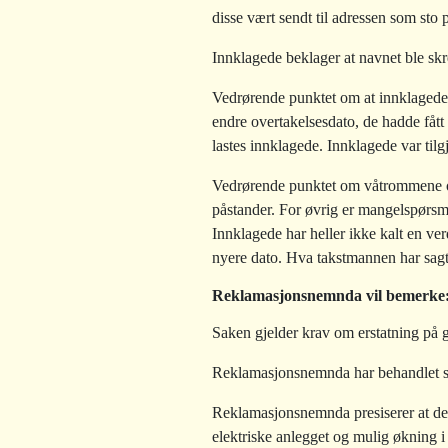
disse vært sendt til adressen som sto 
Innklagede beklager at navnet ble skrev
Vedrørende punktet om at innklagede 
endre overtakelsesdato, de hadde fåt
lastes innklagede. Innklagede var tilgj
Vedrørende punktet om våtrommene o
påstander. For øvrig er mangelspørsmå
Innklagede har heller ikke kalt en verd
nyere dato. Hva takstmannen har sagt i
Reklamasjonsnemnda vil bemerke
Saken gjelder krav om erstatning på 
Reklamasjonsnemnda har behandlet sa
Reklamasjonsnemnda presiserer at den 
elektriske anlegget og mulig økning i 