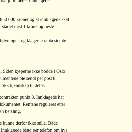
 har gjort dette. Innklagede
1 850 000 kroner og at innklagede skal
r startet med 1 krone og neste
orhøyninger, og klagerne ombestemte
. Siden kjøperne ikke bodde i Oslo
mentene ble sendt per post til
 fikk kjennskap til dette.
ekontrakten punkt 3. Innklagede har
e dokumentet. Rentene reguleres etter
en betaling.
e kunne derfor ikke stille. Både
g. Innklagede bisto per telefon om hva