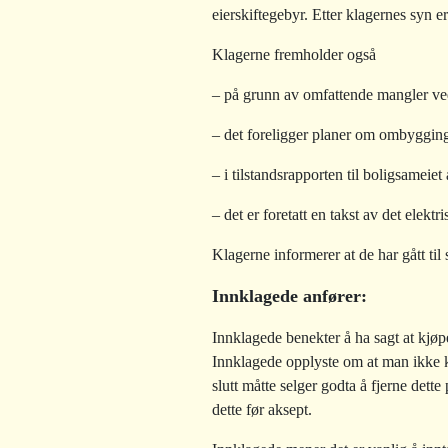
eierskiftegebyr. Etter klagernes syn er
Klagerne fremholder også
– på grunn av omfattende mangler ved
– det foreligger planer om ombygging 
– i tilstandsrapporten til boligsameiet
– det er foretatt en takst av det elekt
Klagerne informerer at de har gått ti
Innklagede anfører:
Innklagede benekter å ha sagt at kjøp
Innklagede opplyste om at man ikke k
slutt måtte selger godta å fjerne dett
dette før aksept.