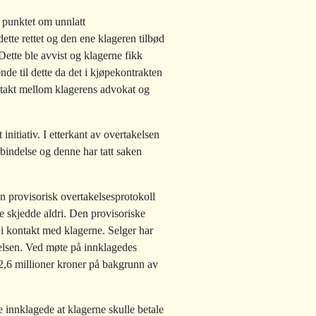
t punktet om unnlatt
dette rettet og den ene klageren tilbød
ette ble avvist og klagerne fikk
nde til dette da det i kjøpekontrakten
ontakt mellom klagerens advokat og
nitiativ. I etterkant av overtakelsen
rbindelse og denne har tatt saken
en provisorisk overtakelsesprotokoll
e skjedde aldri. Den provisoriske
 i kontakt med klagerne. Selger har
gnelsen. Ved møte på innklagedes
 2,6 millioner kroner på bakgrunn av
 innklagede at klagerne skulle betale