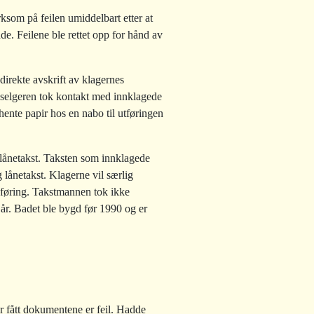
rksom på feilen umiddelbart etter at
de. Feilene ble rettet opp for hånd av
direkte avskrift av klagernes
at selgeren tok kontakt med innklagede
hente papir hos en nabo til utføringen
g lånetakst. Taksten som innklagede
g lånetakst. Klagerne vil særlig
sføring. Takstmannen tok ikke
 år. Badet ble bygd før 1990 og er
 fått dokumentene er feil. Hadde