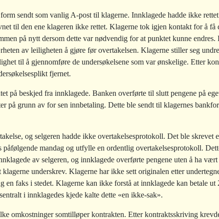
 form sendt som vanlig A-post til klagerne. Innklagede hadde ikke rette
net til den ene klageren ikke rettet. Klagerne tok igjen kontakt for å få 
ommen på nytt dersom dette var nødvendig for at punktet kunne endres. D
eten av leiligheten å gjøre før overtakelsen. Klagerne stiller seg undre
mulighet til å gjennomføre de undersøkelsene som var ønskelige. Etter k
ersøkelsesplikt fjernet.
 på beskjed fra innklagede. Banken overførte til slutt pengene på eget i
er på grunn av for sen innbetaling. Dette ble sendt til klagernes bankfo
rtakelse, og selgeren hadde ikke overtakelsesprotokoll. Det ble skrevet 
 påfølgende mandag og utfylle en ordentlig overtakelsesprotokoll. Dett
 innklagede av selgeren, og innklagede overførte pengene uten å ha vært
 at klagerne underskrev. Klagerne har ikke sett originalen etter underte
g en faks i stedet. Klagerne kan ikke forstå at innklagede kan betale ut
sentralt i innklagedes kjede kalte dette «en ikke-sak».
ilke omkostninger somtilløper kontrakten. Etter kontraktsskriving krevde