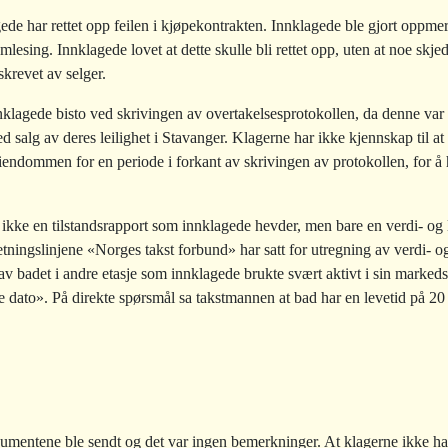
gede har rettet opp feilen i kjøpekontrakten. Innklagede ble gjort oppme
lesing. Innklagede lovet at dette skulle bli rettet opp, uten at noe skjed
skrevet av selger.
nnklagede bisto ved skrivingen av overtakelsesprotokollen, da denne var 
ed salg av deres leilighet i Stavanger. Klagerne har ikke kjennskap til 
eiendommen for en periode i forkant av skrivingen av protokollen, for å 
et ikke en tilstandsrapport som innklagede hevder, men bare en verdi- o
retningslinjene «Norges takst forbund» har satt for utregning av verdi- o
v badet i andre etasje som innklagede brukte svært aktivt i sin marked
re dato». På direkte spørsmål sa takstmannen at bad har en levetid på 20
mentene ble sendt og det var ingen bemerkninger. At klagerne ikke har