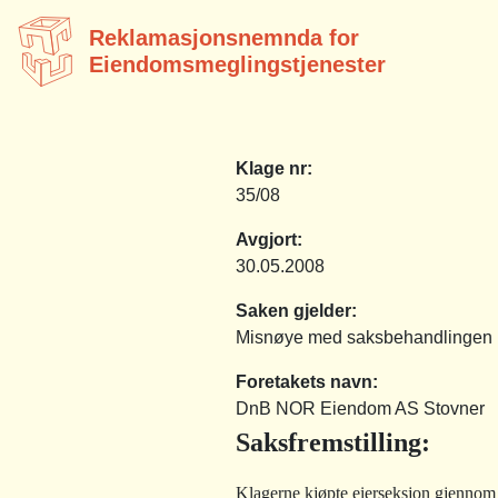
Reklamasjonsnemnda for
Eiendomsmeglingstjenester
Klage nr:
35/08
Avgjort:
30.05.2008
Saken gjelder:
Misnøye med saksbehandlingen
Foretakets navn:
DnB NOR Eiendom AS Stovner
Saksfremstilling
:
Klagerne kjøpte eierseksjon gjennom i