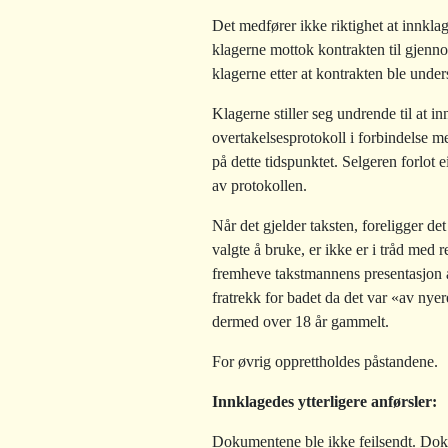
Det medfører ikke riktighet at innkla
klagerne mottok kontrakten til gjennom
klagerne etter at kontrakten ble under
Klagerne stiller seg undrende til at i
overtakelsesprotokoll i forbindelse m
på dette tidspunktet. Selgeren forlot 
av protokollen.
Når det gjelder taksten, foreligger d
valgte å bruke, er ikke er i tråd med 
fremheve takstmannens presentasjon a
fratrekk for badet da det var «av nye
dermed over 18 år gammelt.
For øvrig opprettholdes påstandene.
Innklagedes ytterligere anførsler:
Dokumentene ble ikke feilsendt. Doku