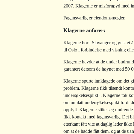
2007. Klagerne er misfornøyd med inn
Fagansvarlig er eiendomsmegler.
Klagerne anfører:
Klagerne bor i Stavanger og ønsket å 
til Oslo i forbindelse med visning ell
Klagerne hevder at de under budrunden
garantert dersom de høynet med 50 0
Klagerne spurte innklagede om det gikk
problem. Klagerne fikk tilsendt kontr
undersøkelsesplikt». Klagerne tok kon
om unnlatt undersøkelsesplikt fordi de
oppfylt. Klagerne stilte seg undrende
fikk kontakt med fagansvarlig. Det bl
etterkant fått vite at daglig leder ikk
om at de hadde fått dem, og at de uans