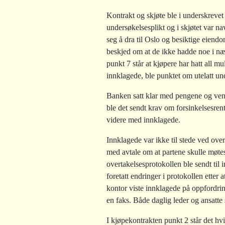
Kontrakt og skjøte ble i underskrevet
undersøkelsesplikt og i skjøtet var nav
seg å dra til Oslo og besiktige eiend
beskjed om at de ikke hadde noe i nærh
punkt 7 står at kjøpere har hatt all 
innklagede, ble punktet om utelatt und
Banken satt klar med pengene og ventet
ble det sendt krav om forsinkelsesrent
videre med innklagede.
Innklagede var ikke til stede ved ove
med avtale om at partene skulle møtes
overtakelsesprotokollen ble sendt til
foretatt endringer i protokollen etter
kontor viste innklagede på oppfordrin
en faks. Både daglig leder og ansatte 
I kjøpekontrakten punkt 2 står det hv