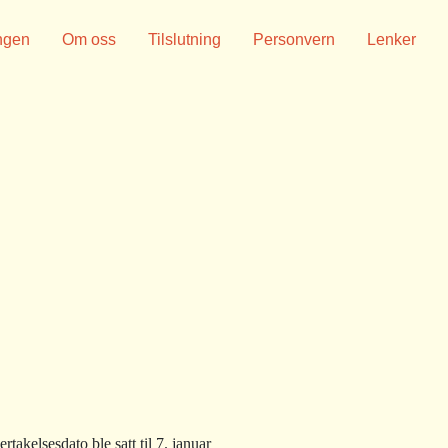
ngen
Om oss
Tilslutning
Personvern
Lenker
akelsesdato ble satt til 7. januar