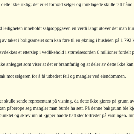
 dette ikke riktig: det er et forhold selger og innklagede skulle tatt hån
 leiligheten inneholdt salgsoppgaven en verdi langt utover det man kun
av taket i boligsameiet som kan føre til en økning i husleien på 1 792
 avdekkes et etterslep i vedlikehold i størrelsesorden 6 millioner fordelt 
riske anlegget som viser at det er brannfarlig og at deler av dette ikke ka
l sak mot selgeren for å få utbedret feil og mangler ved eiendommen.
er skulle sende representant på visning, da dette ikke gjøres på grunn a
an påberope seg mangler man burde ha sett. På denne bakgrunn ble kjøp
e punktet og skrev inn at kjøper hadde hatt stedfortreder på visningen. I