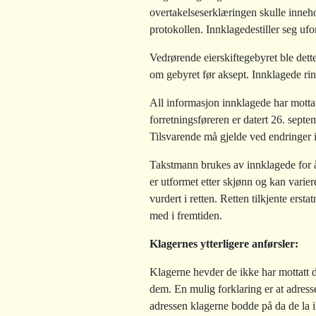
overtakelseserklæringen skulle inneho
protokollen. Innklagedestiller seg ufo
Vedrørende eierskiftegebyret ble dette
om gebyret før aksept. Innklagede rin
All informasjon innklagede har mottatt
forretningsføreren er datert 26. septe
Tilsvarende må gjelde ved endringer i 
Takstmann brukes av innklagede for å 
er utformet etter skjønn og kan varier
vurdert i retten. Retten tilkjente er
med i fremtiden.
Klagernes ytterligere anførsler:
Klagerne hevder de ikke har mottatt 
dem. En mulig forklaring er at adres
adressen klagerne bodde på da de la 