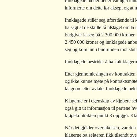
Innklagede mener det er vanlig å innt
informerte om dette før aksept og at
Innklagede stiller seg uforstående ti
ha sagt at de skulle få tilslaget om l
budgiver la seg på 2 300 000 kroner. 
2 450 000 kroner og innklagede anbe
seg og kom inn i budrunden mot slutte
Innklagede bestrider å ha kalt klagerne
Etter gjennomlesingen av kontrakten
og ikke kunne møte på kontraktsmøtet
klagerne etter avtale. Innklagede bekl
Klagerne er i egenskap av kjøpere sel
også gitt ut informasjon til partene h
kjøpekontrakten punkt 3 oppgjør. Klag
Når det gjelder overtakelsen, var den 
klagerne og selgeren fikk tilsendt ove