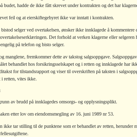
på budet, hadde de ikke fått skrevet under kontrakten og det har klagerne
et feil og at eierskiftegebyret ikke var inntatt i kontrakten.
bistod selger ved overtakelsen, ønsker ikke innklagede å kommentere 
t overtakelseserklæringen. Det forhold at verken klagerne eller selger
engelig på telefon og bisto selger.
g manglene, fremkommer dette av takstog salgsoppgave. Salgsoppgav
let behandlet hos forsikringsselskapet og i retten og innklagede har ikk
itakst for tilstandsrapport og viser til overskriften på taksten i salgsop
 retten, vites ikke.
:
grunn av brudd på innklagedes omsorgs- og opplysningsplikt.
ken etter lov om eiendomsmegling av 16. juni 1989 nr 53.
ikke tar stilling til de punktene som er behandlet av retten, herunder
fellesutgiftene.