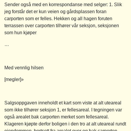
Sender også med en korrespondanse med selger: 1. Slik
jeg forstår det er kun veien og gårdsplassen foran
carporten som er felles. Hekken og all hagen foruten
terrassen over carporten tilhører vår seksjon, seksjonen
som hun kjøper
…
Med vennlig hilsen
[megler]»
Salgsoppgaven inneholdt et kart som viste at alt uteareal
som ikke tilhører seksjon 1, er fellesareal. I tegningen var
også arealet bak carporten merket som fellesareal.
Klageren kjøpte derfor boligen i den tro at alt uteareal rundt
eiendommen, bortsett fra arealet over og bak carporten