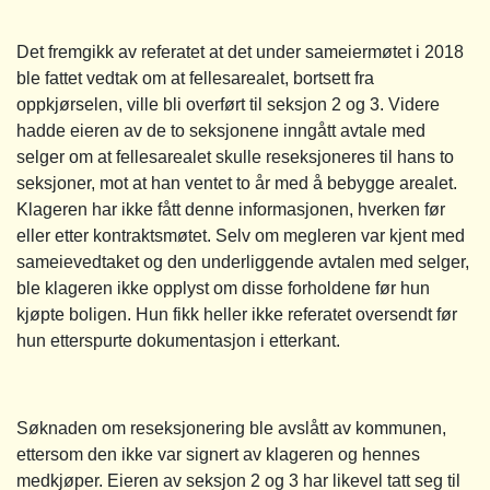
Det fremgikk av referatet at det under sameiermøtet i 2018
ble fattet vedtak om at fellesarealet, bortsett fra
oppkjørselen, ville bli overført til seksjon 2 og 3. Videre
hadde eieren av de to seksjonene inngått avtale med
selger om at fellesarealet skulle reseksjoneres til hans to
seksjoner, mot at han ventet to år med å bebygge arealet.
Klageren har ikke fått denne informasjonen, hverken før
eller etter kontraktsmøtet. Selv om megleren var kjent med
sameievedtaket og den underliggende avtalen med selger,
ble klageren ikke opplyst om disse forholdene før hun
kjøpte boligen. Hun fikk heller ikke referatet oversendt før
hun etterspurte dokumentasjon i etterkant.
Søknaden om reseksjonering ble avslått av kommunen,
ettersom den ikke var signert av klageren og hennes
medkjøper. Eieren av seksjon 2 og 3 har likevel tatt seg til