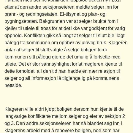
etter at den andre seksjonseieren meldte selger inn for
brann- og redningsetaten, El-tilsynet og plan- og
bygningsetaten. Bakgrunnen var at selger brukte rom i
kjeller til utleie til tross for at det ikke var godkjent for varig
opphold. Konflikten gikk så langt at selger til slutt ble ilagt
pålegg fra kommunen om opphør av ulovlig bruk. Klageren
antar at selger til slutt valgte å selge boligen fordi
kommunen sitt pålegg gjorde det umulig å fortsette med
utleie. Det er stor sannsynlighet for at megleren kjente til
dette forholdet, all den tid han hadde en nær relasjon til
selger og all informasjon lå tilgjengelig på kommunens
nettside.
Klageren ville aldri kjøpt boligen dersom hun kjente til de
langvarige konfliktene mellom selger og eier av seksjon 2
og 3. Den andre seksjonseieren har nå blandet seg inn i
klagerens arbeid med å renovere boligen, noe som har