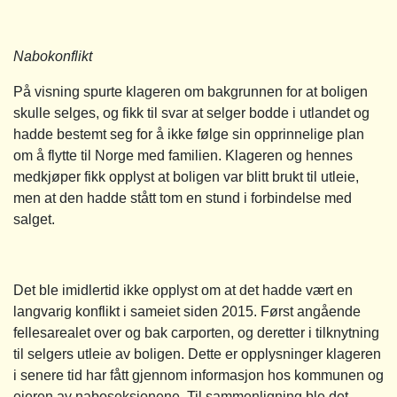
Nabokonflikt
På visning spurte klageren om bakgrunnen for at boligen
skulle selges, og fikk til svar at selger bodde i utlandet og
hadde bestemt seg for å ikke følge sin opprinnelige plan
om å flytte til Norge med familien. Klageren og hennes
medkjøper fikk opplyst at boligen var blitt brukt til utleie,
men at den hadde stått tom en stund i forbindelse med
salget.
Det ble imidlertid ikke opplyst om at det hadde vært en
langvarig konflikt i sameiet siden 2015. Først angående
fellesarealet over og bak carporten, og deretter i tilknytning
til selgers utleie av boligen. Dette er opplysninger klageren
i senere tid har fått gjennom informasjon hos kommunen og
eieren av naboseksjonene. Til sammenligning ble det