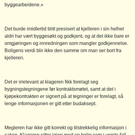
byggearbeidene.»
Det burde imidlertid blitt presisert at kjelleren i sin helhet
aldri har vært byggesøkt og godkjent, og at det ikke bare er
omgjøringen og innredningen som mangler godkjennelse.
Boligens verdi blir ikke den samme om man ser bort fra
kjelleren.
Det er irrelevant at klageren fikk forelagt seg
bygningstegningene før kontraktsmøtet, samt at det i
kjøpekontrakten er signert på at tegninger er forelagt, så
lenge informasjonen er gitt etter budaksept.
Megleren har ikke gitt korrekt og tilstrekkelig informasjon i
saken. Klageren sitter igjen med en bolig som i verste fall