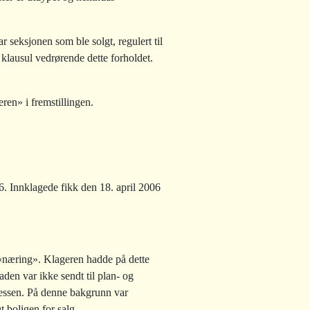
 seksjonen som ble solgt, regulert til
klausul vedrørende dette forholdet.
ren» i fremstillingen.
6. Innklagede fikk den 18. april 2006
 «næring». Klageren hadde på dette
den var ikke sendt til plan- og
osessen. På denne bakgrunn var
t boligen for salg.