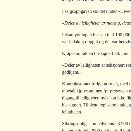
I salgsoppgaven sto det under «Diver
«Deler av leiligheten er næring, det
Prisantydningen ble satt til 3 190 00
var feilaktig oppgitt og det var henvis
Kjøpekontrakten ble signert 30. juni 
«Deler av leiligheten er seksjonert s
godkjent.»
Kontraktsmøtet forløp normalt, med en
utbetalt kjøpesummen før prosessen me
tilgang til leiligheten hvis han ikke
ble signert. Til dette repliserte innkl
leiligheten.
Sikringsobligasjon pålydende 3 500 00
klageren 6. juli 2006 og levert til i