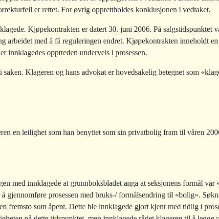
rekturfeil er rettet. For øvrig opprettholdes konklusjonen i vedtaket.
lagede. Kjøpekontrakten er datert 30. juni 2006. På salgstidspunktet var
g arbeidet med å få reguleringen endret. Kjøpekontrakten inneholdt en 
der innklagedes opptreden underveis i prosessen.
 i saken. Klageren og hans advokat er hovedsakelig betegnet som «klage
ren en leilighet som han benyttet som sin privatbolig fram til våren 200
alogen med innklagede at grunnboksbladet anga at seksjonens formål var
r å gjennomføre prosessen med bruks-/ formålsendring til «bolig». Søkna
sen fremsto som åpent. Dette ble innklagede gjort kjent med tidlig i pr
ligheten på dette tidspunktet, men innklagede rådet klageren til å legge u