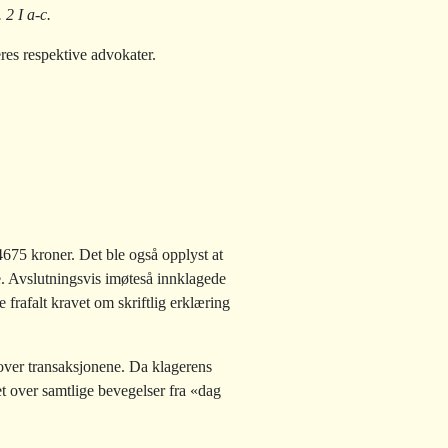
 2 I a-c.
eres respektive advokater.
675 kroner. Det ble også opplyst at
de. Avslutningsvis imøteså innklagede
 frafalt kravet om skriftlig erklæring
over transaksjonene. Da klagerens
t over samtlige bevegelser fra «dag