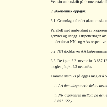
Ved sin underskrift på denne avtale ti
3. Økonomisk oppgjør.
3.1. Grunnlaget for det økonomiske 
Parallelt med innbetaling av kjøpesum
gebyrer og utlegg. Disponeringen av d
hinder for at NNs og AAs respektive kr
3.2. NN godskriver AA kjøpesummen i h
3.3. De i pkt. 3.2. nevnte kr. 3.657.12
megler, jfr.pkt.4.3 nedenfor.
I samme instruks pålegges megler å o
til AA den udisponerte del av nevnt
til NN differansen mellom på den e
3.657.122,-.