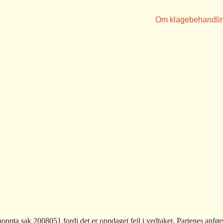
Om klagebehandli
ppta sak 2008051 fordi det er oppdaget feil i vedtaket. Partenes anfør