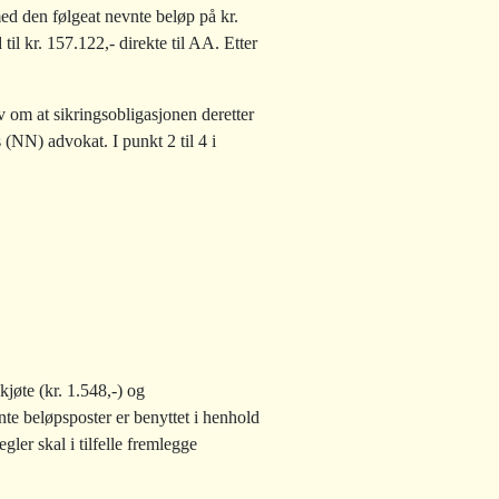
ed den følgeat nevnte beløp på kr.
il kr. 157.122,- direkte til AA. Etter
v om at sikringsobligasjonen deretter
 (NN) advokat. I punkt 2 til 4 i
kjøte (kr. 1.548,-) og
nte beløpsposter er benyttet i henhold
gler skal i tilfelle fremlegge