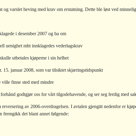
t og varslet heving med krav om erstatning. Dette ble løst ved minnelig
nnklagede i desember 2007 og ba om
uell uenighet mht innklagedes vederlagskrav
skulle utbetales kjøperne i sin helhet
r. 15. januar 2008, som var tilsiktet skjæringstidspunkt
e ville finne sted med mindre
på forhånd godtgjør oss for vårt tilgodehavende, og ser seg ferdig med sa
 reversering av 2006-overdragelsen. I avtalen gjengitt nedenfor er kj
 fremgikk det blant annet følgende: