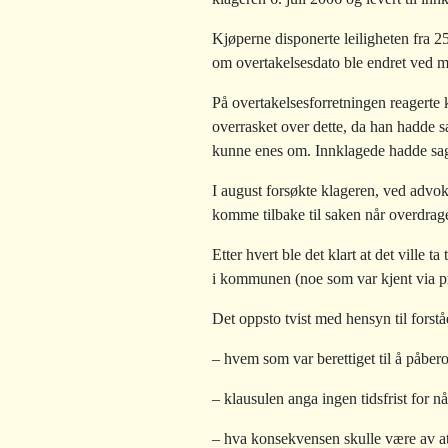
Kjøperne disponerte leiligheten fra 2
om overtakelsesdato ble endret ved m
På overtakelsesforretningen reagerte
overrasket over dette, da han hadde sa
kunne enes om. Innklagede hadde sagt 
I august forsøkte klageren, ved advoka
komme tilbake til saken når overdrage
Etter hvert ble det klart at det vill
i kommunen (noe som var kjent via pr
Det oppsto tvist med hensyn til forst
– hvem som var berettiget til å påbe
– klausulen anga ingen tidsfrist for 
– hva konsekvensen skulle være av at