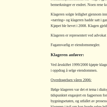
bemerkninger er endret. Noen rene kor
Klageren solgte leilighet gjennom innk
«næring» og klageren hadde satt i gan
Kjøpet ble hevet i 2008. Klagen gjel
Klageren er representert ved advokat
Fagansvarlig er eiendomsmegler.
Klageren anfører:
Ved årsskiftet 1999/2000 kjøpte klage
i oppdrag å selge eiendommen.
Overdragelsen våren 2006:
Ifølge klageren var det et tema i di
tidspunktet engasjert en fagperson fo
bygningsetaten, og utfallet av proses
klageren i tvil om han burde selge lei