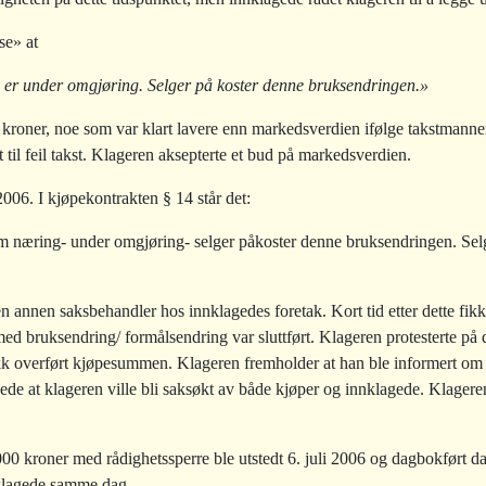
se» at
te er under omgjøring. Selger på koster denne bruksendringen.»
0 kroner, noe som var klart lavere enn markedsverdien ifølge takstmanne
t til feil takst. Klageren aksepterte et bud på markedsverdien.
2006. I kjøpekontrakten § 14 står det:
om næring- under omgjøring- selger påkoster denne bruksendringen. Selge
 annen saksbehandler hos innklagedes foretak. Kort tid etter dette fikk 
d bruksendring/ formålsendring var sluttført. Klageren protesterte på d
 fikk overført kjøpesummen. Klageren fremholder at han ble informert om 
agede at klageren ville bli saksøkt av både kjøper og innklagede. Klageren
0 kroner med rådighetssperre ble utstedt 6. juli 2006 og dagbokført dag
nnklagede samme dag.