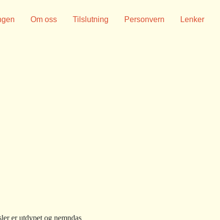
ngen
Om oss
Tilslutning
Personvern
Lenker
sler er utdypet og nemndas