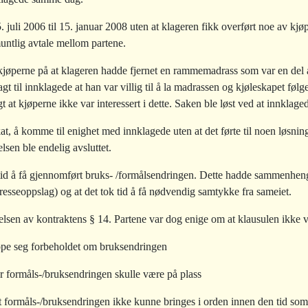
5. juli 2006 til 15. januar 2008 uten at klageren fikk overført noe av 
untlig avtale mellom partene.
 kjøperne på at klageren hadde fjernet en rammemadrass som var en del 
gt til innklagede at han var villig til å la madrassen og kjøleskapet følg
at kjøperne ikke var interessert i dette. Saken ble løst ved at innkla
t, å komme til enighet med innklagede uten at det førte til noen løsning
lsen ble endelig avsluttet.
e ta tid å få gjennomført bruks- /formålsendringen. Dette hadde sammenhe
esseoppslag) og at det tok tid å få nødvendig samtykke fra sameiet.
åelsen av kontraktens § 14. Partene var dog enige om at klausulen ikke 
rope seg forbeholdet om bruksendringen
når formåls-/bruksendringen skulle være på plass
 formåls-/bruksendringen ikke kunne bringes i orden innen den tid som m