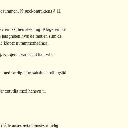
kjøpesummen. Kjøpekontraktens § 11
av en fast hemsløsning. Klageren ble
e leiligheten hvis de fant en sum de
gede kjøpte nyrammemadrass.
. Klageren varslet at han ville
ng med særlig lang saksbehandlingstid
var entydig med hensyn til
åtte anses avtalt /anses rimelig