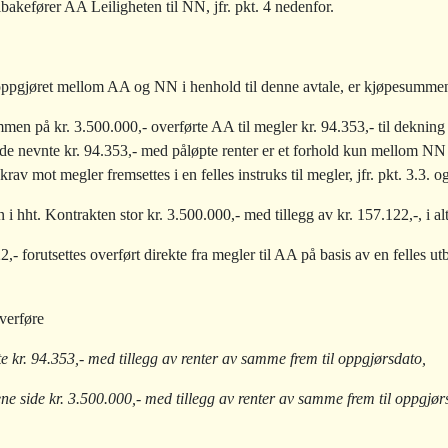
lbakefører AA Leiligheten til NN, jfr. pkt. 4 nedenfor.
oppgjøret mellom AA og NN i henhold til denne avtale, er kjøpesummen 
men på kr. 3.500.000,- overførte AA til megler kr. 94.353,- til deknin
e nevnte kr. 94.353,- med påløpte renter er et forhold kun mellom NN og
av mot megler fremsettes i en felles instruks til megler, jfr. pkt. 3.3. o
ht. Kontrakten stor kr. 3.500.000,- med tillegg av kr. 157.122,-, i alt
2,- forutsettes overført direkte fra megler til AA på basis av en felles u
verføre
e kr. 94.353,- med tillegg av renter av samme frem til oppgjørsdato,
ne side kr. 3.500.000,- med tillegg av renter av samme frem til oppgjør