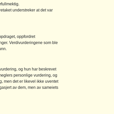
fullmektig.
taket understreker at det var
ppdraget, oppfordret
inger. Verdivurderingene som ble
unn.
ivurdering, og hun har beskrevet
 meglers personlige vurdering, og
g, men det er likevel ikke uventet
 engasjert av dem, men av sameiets