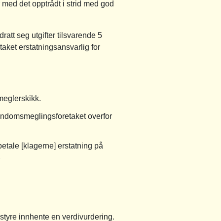
 med det opptrådt i strid med god
att seg utgifter tilsvarende 5
aket erstatningsansvarlig for
meglerskikk.
eiendomsmeglingsforetaket overfor
 betale [klagerne] erstatning på
»
 styre innhente en verdivurdering.