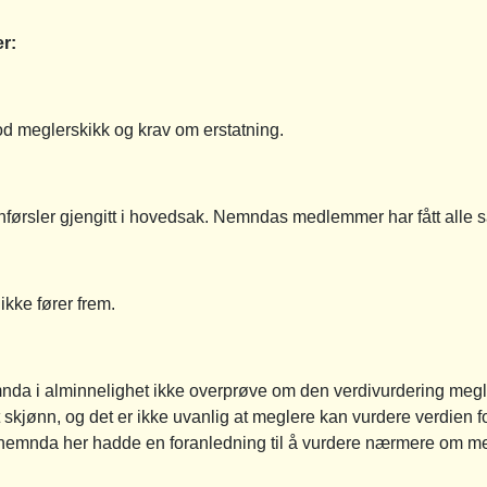
r:
od meglerskikk og krav om erstatning.
 anførsler gjengitt i hovedsak. Nemndas medlemmer har fått alle
kke fører frem.
mnda i alminnelighet ikke overprøve om den verdivurdering megler
 skjønn, og det er ikke uvanlig at meglere kan vurdere verdien fo
at nemnda her hadde en foranledning til å vurdere nærmere om m