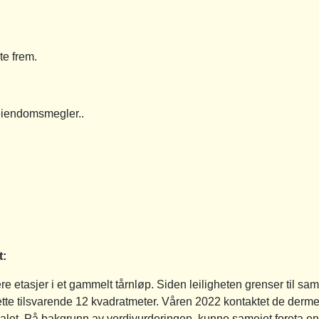
te frem.
eiendomsmegler..
t:
re etasjer i et gammelt tårnløp. Siden leiligheten grenser til sam
dette tilsvarende 12 kvadratmeter. Våren 2022 kontaktet de der
realet. På bakgrunn av verdivurderingen, kunne sameiet foreta e