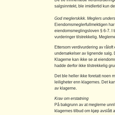
salgsinntekt, ble imidlertid kun d
God meglerskikk. Meglers unders
Eiendomsmeglerfullmektigen har ikk
eiendomsmeglingsloven § 6-7. I t
vurderinger tilstrekkelig. Megler
Ettersom verdivurdering av råloft
undersøkelser av lignende salg. 
Klagerne kan ikke se at eiendomsm
hadde derfor ikke tilstrekkelig gru
Det ble heller ikke foretatt noen 
leiligheter enn klagernes. Det ka
av klagerne.
Krav om erstatning
På bakgrunn av at meglerne unnlo
klagernes tilbud om kjøp avslått 