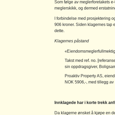
Som følge av meglerforetakets e-t
meglerskikk, og dermed erstatni
I forbindelse med prosjektering o
906 kroner. Siden klagernes tap 
dette.
Klagernes påstand
«Eiendomsmeglerfullmektig 
Takst med ref. no. [referans
sin oppdragsgiver, Boligsame
Proaktiv Property AS, eien
NOK 5906,-, med tillegg av [
Innklagede har i korte trekk anf
Da klagerne ønsket å kjøpe en del 