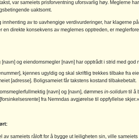
akst, var sameiets prisforventning uforsvarlig høy. Meglerne har
ngsbetingende uaktsomt.
g innhenting av to uavhengige verdivurderinger, har klagerne pådr
er en direkte konsekvens av meglernes opptreden, er meglerforet
[navn] og eiendomsmegler [navn] har opptrådt i strid med god 
enummer], kjennes ugyldig og skal skriftlig trekkes tilbake fra 
iet [adresse]. Boligsameiet får takstens kostand tilbakebetalt.
domsmeglerfullmektig [navn] og [navn], dømmes
in-solidum
til å
forsinkelsesrente] fra Nemndas avgjørelse til oppfyllelse skjer.
ørt:
av sameiets råloft for å bygge ut leiligheten sin, ville sameiets