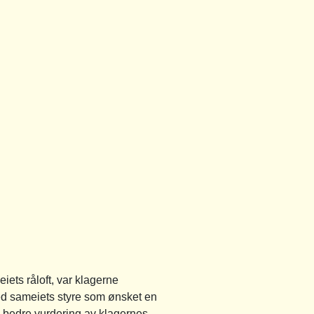
eiets råloft, var klagerne
med sameiets styre som ønsket en
n bedre vurdering av klagernes