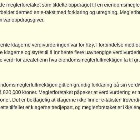
de meglerforetaket som tildelte oppdraget til en eiendomsmegler
eidet dermed en e-takst med forklaring og utregning. Meglerfore
m var oppdragsgiver.
mente klagerne verdivurderingen var for høy. I forbindelse med o
klagerne og styret til å innhente flere uavhengige verdivurder
ere verdi for arealet enn hva eiendomsmeglerfullmektigen la til gr
endomsmeglerfullmektigen gitt en grundig forklaring på sin verd
 på 820 000 kroner. Meglerforetaket påpeker at verdivurdering er
ner. Det er beklagelig at klagerne ikke finner e-taksten troverdi
dette tilfellet er klagerne tredjepart, og meglerforetaket er ikke