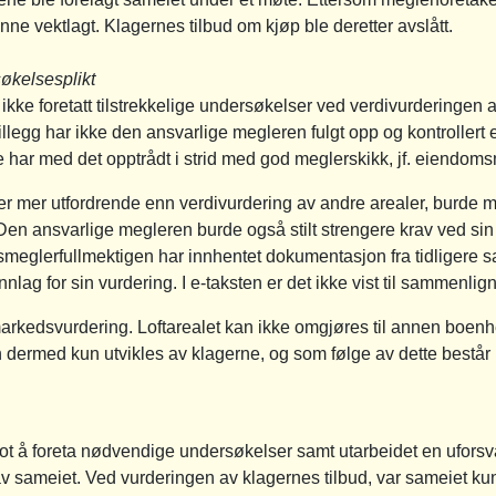
enne vektlagt. Klagernes tilbud om kjøp ble deretter avslått.
økelsesplikt
e foretatt tilstrekkelige undersøkelser ved verdivurderingen av l
illegg har ikke den ansvarlige megleren fulgt opp og kontroller
ne har med det opptrådt i strid med god meglerskikk, jf. eiendom
 er mer utfordrende enn verdivurdering av andre arealer, burde me
Den ansvarlige megleren burde også stilt strengere krav ved sin
eglerfullmektigen har innhentet dokumentasjon fra tidligere sal
nnlag for sin vurdering. I e-taksten er det ikke vist til sammenli
markedsvurdering. Loftarealet kan ikke omgjøres til annen boenhe
n dermed kun utvikles av klagerne, og som følge av dette består 
t å foreta nødvendige undersøkelser samt utarbeidet en uforsvar
av sameiet. Ved vurderingen av klagernes tilbud, var sameiet kun 