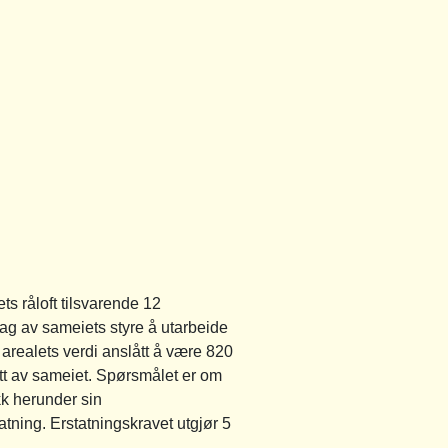
s råloft tilsvarende 12
rag av sameiets styre å utarbeide
 arealets verdi anslått å være 820
ått av sameiet. Spørsmålet er om
k herunder sin
atning. Erstatningskravet utgjør 5