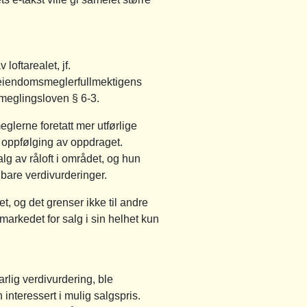
oftarealet, jf.
t eiendomsmeglerfullmektigens
smeglingsloven § 6-3.
glerne foretatt mer utførlige
 oppfølging av oppdraget.
g av råloft i området, og hun
gnbare verdivurderinger.
t, og det grenser ikke til andre
markedet for salg i sin helhet kun
lig verdivurdering, ble
interessert i mulig salgspris.