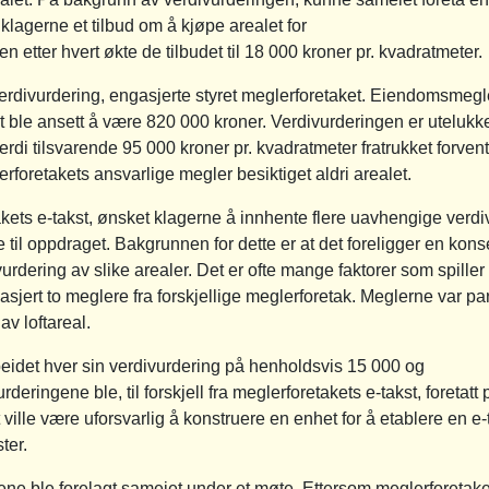
 klagerne et tilbud om å kjøpe arealet for
n etter hvert økte de tilbudet til 18 000 kroner pr. kvadratmeter.
verdivurdering, engasjerte styret meglerforetaket. Eiendomsmeg
et ble ansett å være 820 000 kroner. Verdivurderingen er uteluk
di tilsvarende 95 000 kroner pr. kvadratmeter fratrukket forven
rforetakets ansvarlige megler besiktiget aldri arealet.
kets e-takst, ønsket klagerne å innhente flere uavhengige verdiv
til oppdraget. Bakgrunnen for dette er at det foreligger en kon
rdering av slike arealer. Det er ofte mange faktorer som spiller 
asjert to meglere fra forskjellige meglerforetak. Meglerne var part
av loftareal.
idet hver sin verdivurdering på henholdsvis 15 000 og
deringene ble, til forskjell fra meglerforetakets e-takst, foretatt
lle være uforsvarlig å konstruere en enhet for å etablere en e-t
ter.
ne ble forelagt sameiet under et møte. Ettersom meglerforetakets