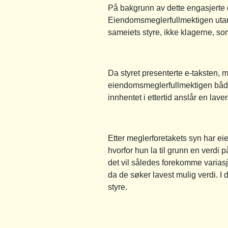
På bakgrunn av dette engasjerte 
Eiendomsmeglerfullmektigen utarb
sameiets styre, ikke klagerne, so
Da styret presenterte e-taksten, 
eiendomsmeglerfullmektigen både 
innhentet i ettertid anslår en lav
Etter meglerforetakets syn har ei
hvorfor hun la til grunn en verdi
det vil således forekomme variasjo
da de søker lavest mulig verdi. I 
styre.