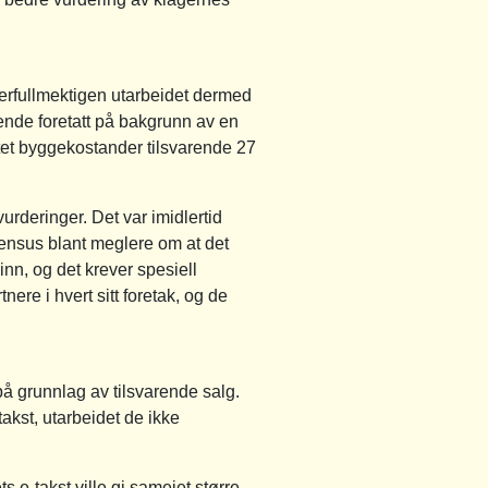
lerfullmektigen utarbeidet dermed
kende foretatt på bakgrunn av en
tet byggekostander tilsvarende 27
urderinger. Det var imidlertid
sensus blant meglere om at det
inn, og det krever spesiell
nere i hvert sitt foretak, og de
 på grunnlag av tilsvarende salg.
akst, utarbeidet de ikke
 e-takst ville gi sameiet større