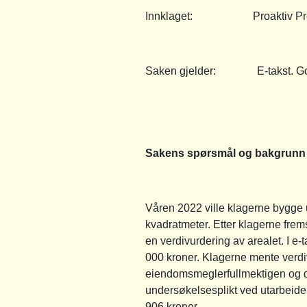
Innklaget: Proaktiv Prop
Saken gjelder: E-takst. God me
Sakens spørsmål og bakgrunn
Våren 2022 ville klagerne bygge u
kvadratmeter. Etter klagerne frem
en verdivurdering av arealet. I e
000 kroner. Klagerne mente verdiv
eiendomsmeglerfullmektigen og de
undersøkelsesplikt ved utarbeidel
906 kroner.