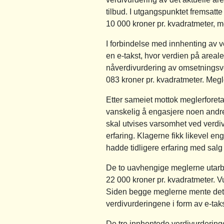
tilbud. I utgangspunktet fremsatte
10 000 kroner pr. kvadratmeter, me
I forbindelse med innhenting av 
en e-takst, hvor verdien på areal
nåverdivurdering av omsetningsver
083 kroner pr. kvadratmeter. Megle
Etter sameiet mottok meglerforeta
vanskelig å engasjere noen andre 
skal utvises varsomhet ved verdivu
erfaring. Klagerne fikk likevel eng
hadde tidligere erfaring med salg 
De to uavhengige meglerne utarbe
22 000 kroner pr. kvadratmeter. Vur
Siden begge meglerne mente det vi
verdivurderingene i form av e-taks
De tre innhentede verdivurderinge