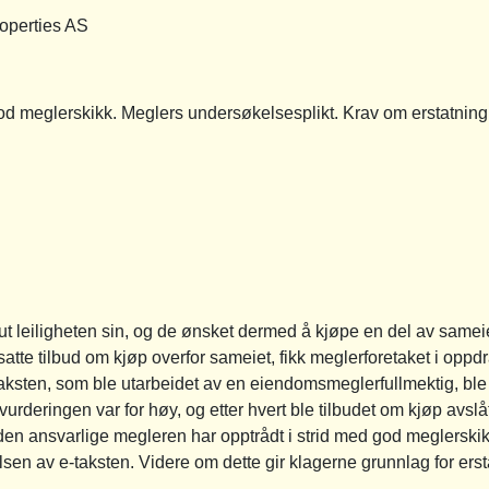
erties AS
glerskikk. Meglers undersøkelsesplikt. Krav om erstatning
t leiligheten sin, og de ønsket dermed å kjøpe en del av sameiet
satte tilbud om kjøp overfor sameiet, fikk meglerforetaket i oppd
-taksten, som ble utarbeidet av en eiendomsmeglerfullmektig, ble
urderingen var for høy, og etter hvert ble tilbudet om kjøp avsl
n ansvarlige megleren har opptrådt i strid med god meglerskik
sen av e-taksten. Videre om dette gir klagerne grunnlag for erst