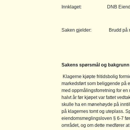
Innklaget: DNB Eiendom 
Saken gjelder: Brudd på megle
Sakens spørsmål og bakgrunn
Klagerne kjøpte fritidsbolig for
markedsført som beliggende på en 
med oppmålingsforretning for en n
halvt år før kjøpet var fattet vedt
skulle ha en mønehøyde på inntil 
på klagernes tomt og uteplass. Sp
eiendomsmeglingsloven § 6-7 førs
området, og om dette medfører at