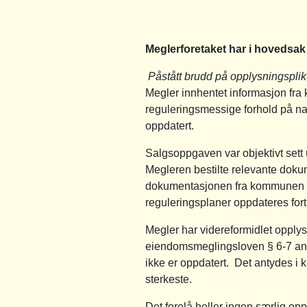
Meglerforetaket har i hovedsak 
Påstått brudd på opplysningsplik
Megler innhentet informasjon fra 
reguleringsmessige forhold på na
oppdatert.
Salgsoppgaven var objektivt sett u
Megleren bestilte relevante dokum
dokumentasjonen fra kommunen va
reguleringsplaner oppdateres for
Megler har videreformidlet opplys
eiendomsmeglingsloven § 6-7 and
ikke er oppdatert. Det antydes i 
sterkeste.
Det forelå heller ingen særlig opp