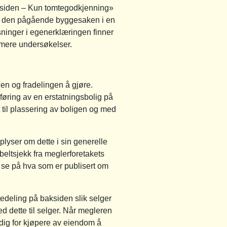
aksiden – Kun tomtegodkjenning»
d den pågående byggesaken i en
inger i egenerklæringen finner
ærmere undersøkelser.
n og fradelingen å gjøre.
føring av en erstatningsbolig på
t til plassering av boligen og med
plyser om dette i sin generelle
bbeltsjekk fra meglerforetakets
g se på hva som er publisert om
edeling på baksiden slik selger
d dette til selger. Når megleren
dig for kjøpere av eiendom å