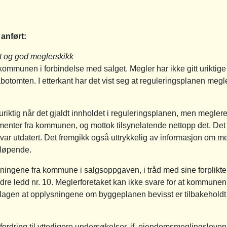
anført:
t og god meglerskikk
kommunen i forbindelse med salget. Megler har ikke gitt uriktig
botomten. I etterkant har det vist seg at reguleringsplanen meg
riktig når det gjaldt innholdet i reguleringsplanen, men megleren
enter fra kommunen, og mottok tilsynelatende nettopp det. Det 
r utdatert. Det fremgikk også uttrykkelig av informasjon om m
tløpende.
ningene fra kommune i salgsoppgaven, i tråd med sine forpliktel
re ledd nr. 10. Meglerforetaket kan ikke svare for at kommun
klagen at opplysningene om byggeplanen bevisst er tilbakeholdt
fordring til ytterligere undersøkelser, jf. eiendomsmeglingsloven 