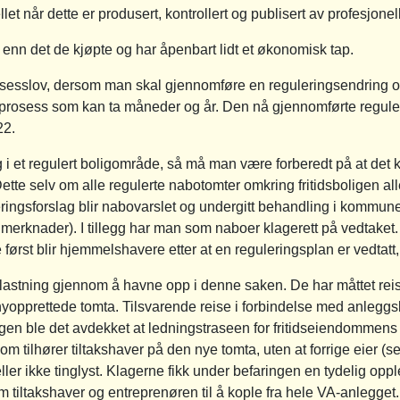
et når dette er produsert, kontrollert og publisert av profesjon
t enn det de kjøpte og har åpenbart lidt et økonomisk tap.
osesslov, dersom man skal gjennomføre en reguleringsendring 
n prosess som kan ta måneder og år. Den nå gjennomførte reguler
22.
g i et regulert boligområde, så må man være forberedt på at de
 Dette selv om alle regulerte nabotomter omkring fritidsboligen 
eringsforslag blir nabovarslet og undergitt behandling i kommune
og merknader). I tillegg har man som naboer klagerett på vedtake
e først blir hjemmelshavere etter at en reguleringsplan er vedtatt, 
astning gjennom å havne opp i denne saken. De har måttet reise 3
yopprettede tomta. Tilsvarende reise i forbindelse med anlegg
ngen ble det avdekket at ledningstraseen for fritidseiendommens
tilhører tiltakshaver på den nye tomta, uten at forrige eier (s
ller ikke tinglyst. Klagerne fikk under befaringen en tydelig op
tiltakshaver og entreprenøren til å kople fra hele VA-anlegget.