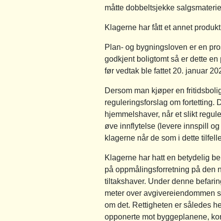
måtte dobbeltsjekke salgsmateriell
Klagerne har fått et annet produk
Plan- og bygningsloven er en pr
godkjent boligtomt så er dette e
før vedtak ble fattet 20. januar 20
Dersom man kjøper en fritidsboli
reguleringsforslag om fortetting.
hjemmelshaver, når et slikt regul
øve innflytelse (levere innspill 
klagerne når de som i dette tilfell
Klagerne har hatt en betydelig bel
på oppmålingsforretning på den n
tiltakshaver. Under denne befari
meter over avgivereiendommen som 
om det. Rettigheten er således he
opponerte mot byggeplanene, kom 