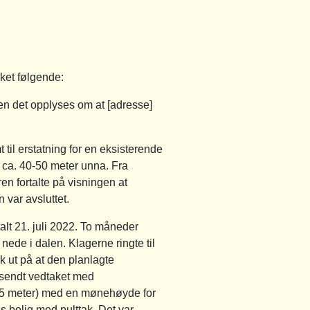
rket følgende:
n det opplyses om at [adresse]
 til erstatning for en eksisterende
g ca. 40-50 meter unna. Fra
en fortalte på visningen at
 var avsluttet.
alt 21. juli 2022. To måneder
 nede i dalen. Klagerne ringte til
k ut på at den planlagte
tilsendt vedtaket med
 4-5 meter) med en mønehøyde for
es bolig med pulttak. Det var