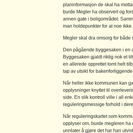
planinformasjon de skal ha mott
burde Megler ha observert og f
annen gate i boligområdet. Samm
man holdepunkter for at noe ikke 
Megler skal dra omsorg for både s
Den pågående byggesaken i en ann
Byggesaken gjaldt riktig nok et t
en allerede opprettet tomt helt ti
tap av utsikt for bakenforliggen
Når heller ikke kommunen kan gara
opplysninger knyttet til overlever
side. En slik kontroll ville i al
reguleringsmessige forhold i dere
Når reguleringskartet som kommun
opplyser om, burde megleren ha un
unnlater å gjøre det har han utv