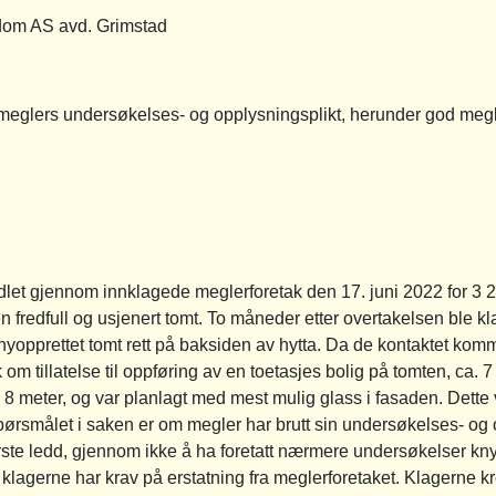
AS avd. Grimstad
rs undersøkelses- og opplysningsplikt, herunder god megl
midlet gjennom innklagede meglerforetak den 17. juni 2022 for 
fredfull og usjenert tomt. To måneder etter overtakelsen ble kla
yopprettet tomt rett på baksiden av hytta. Da de kontaktet komm
ak om tillatelse til oppføring av en toetasjes bolig på tomten, ca.
8 meter, og var planlagt med mest mulig glass i fasaden. Dette 
ørsmålet i saken er om megler har brutt sin undersøkelses- og op
te ledd, gjennom ikke å ha foretatt nærmere undersøkelser knytt
 klagerne har krav på erstatning fra meglerforetaket. Klagerne 