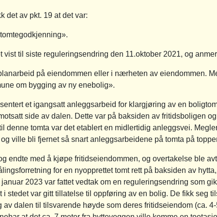
 det av pkt. 19 at det var:
 tomtegodkjenning».
t vist til siste reguleringsendring den 11.oktober 2021, og anme
e planarbeid på eiendommen eller i nærheten av eiendommen. Me
mune om bygging av ny enebolig».
ntert et igangsatt anleggsarbeid for klargjøring av en boligtomt
motsatt side av dalen. Dette var på baksiden av fritidsboligen o
il denne tomta var det etablert en midlertidig anleggsvei. Megler
og ville bli fjernet så snart anleggsarbeidene på tomta på toppen
 og endte med å kjøpe fritidseiendommen, og overtakelse ble avt
lingsforretning for en nyopprettet tomt rett på baksiden av hytta,
 januar 2023 var fattet vedtak om en reguleringsendring som gik
 stedet var gitt tillatelse til oppføring av en bolig. De fikk seg 
ng av dalen til tilsvarende høyde som deres fritidseiendom (ca.
innebar at det ca. 7 meter fra hytteveggen ville komme en toetasj