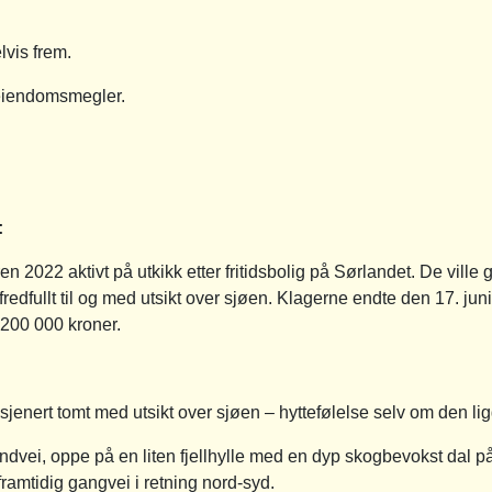
lvis frem.
eiendomsmegler.
:
2022 aktivt på utkikk etter fritidsbolig på Sørlandet. De ville 
redfullt til og med utsikt over sjøen. Klagerne endte den 17. juni
 200 000 kroner.
jenert tomt med utsikt over sjøen – hyttefølelse selv om den lig
lindvei, oppe på en liten fjellhylle med en dyp skogbevokst dal 
framtidig gangvei i retning nord-syd.