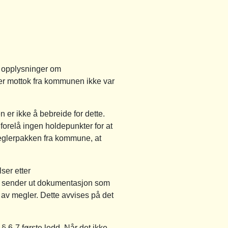
e opplysninger om
ler mottok fra kommunen ikke var
 er ikke å bebreide for dette.
forelå ingen holdepunkter for at
eglerpakken fra kommune, at
ser etter
en sender ut dokumentasjon som
 av megler. Dette avvises på det
§ 6-7 første ledd. Når det ikke