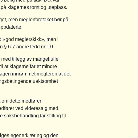
 på klagernes tomt og uteplass.
gget, men meglerforetaket bør på
oppdaterte.
ed «god meglerskikk», men i
 § 6-7 andre ledd nr. 10.
te med tillegg av mangelfulle
l at klagerne får et mindre
v klagen innrømmet megleren at det
atningsbetingende uaktsomhet
mt om dette medfører
medfører ved videresalg med
saksbehandling tar stilling til
selges egenerklæring og den