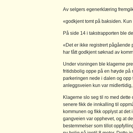
Av selgers egenerklæring fremgikk
«godkjent tomt på baksiden. Kun
På side 14 i takstrapporten ble de
«Det er ikke registrert pågåend
har fått godkjent søknad av kom
Under visningen ble klagerne prese
fritidsbolig oppe på en høyde på 
parkeringen nede i dalen og opp t
anleggsveien kun var midlertidig, 
Klagerne slo seg til ro med dette
senere fikk de innkalling til oppmå
kommunen og fikk opplyst at det i
gangveien var opphevet, og at det i
bestemmelser som tillot oppfylli
ny bolig på inntil 8 meter. Dette 