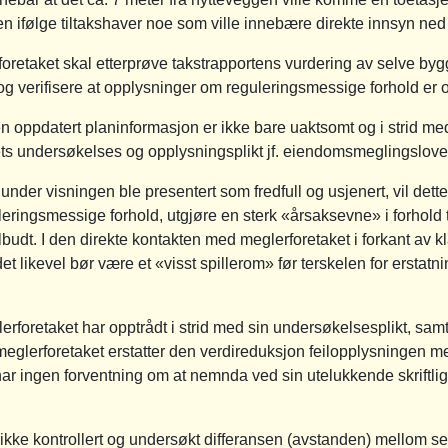
en ifølge tiltakshaver noe som ville innebære direkte innsyn ned
foretaket skal etterprøve takstrapportens vurdering av selve by
g verifisere at opplysninger om reguleringsmessige forhold er 
en oppdatert planinformasjon er ikke bare uaktsomt og i strid m
ets undersøkelses og opplysningsplikt jf. eiendomsmeglingsloven
g under visningen ble presentert som fredfull og usjenert, vil det
eringsmessige forhold, utgjøre en sterk «årsaksevne» i forhold ti
tilbudt. I den direkte kontakten med meglerforetaket i forkant a
at det likevel bør være et «visst spillerom» før terskelen for erst
lerforetaket har opptrådt i strid med sin undersøkelsesplikt, sa
 meglerforetaket erstatter den verdireduksjon feilopplysningen 
ar ingen forventning om at nemnda ved sin utelukkende skriftlige 
 ikke kontrollert og undersøkt differansen (avstanden) mellom 