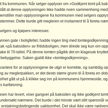
att fra kommunen. Når selger opplyser om «Godkjent tomt på b
orstått at denne opplysningen ikke hadde noen sammenheng me
enstiller man opplysningene fra kommunen med selgers opplysn
stemmer. Dette burde gitt megleren et insitament til å foreta n
elgers og kjøpers interesser.
en gate i boligfeltet, hadde ingen ting med tomtegodkjenninge
iltak «på baksiden» av fritidsboligen, men dreide seg kun om opp
lbake til 70-tallet. På denne tomten pågikk det en klagesak knytte
de bebyggelse. Saken gjaldt ikke «tomtegodkjenning».
ntere for at opplysningene de utgir er korrekte, og samtidig op
ing av meglerpakken, er det desto større grunn til å foreta en do
l enkelhet gått ut på å klikke seg inn på kommunens hjemmeside, o
s kartløsning.
en har levert, viser gangvei på baksiden og ikke godkjent tomt
dersøkt nærmere. Det burde i det minste vært stilt spørsmål ve
ist erstatningsbetingende uaktsomhet. Det skal ikke være nødven