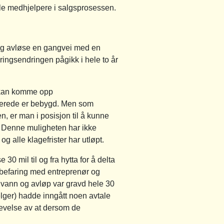
elle medhjelpere i salgsprosessen.
og avløse en gangvei med en
ingsendringen pågikk i hele to år
t kan komme opp
allerede er bebygd. Men som
n, er man i posisjon til å kunne
t. Denne muligheten har ikke
og alle klagefrister har utløpt.
0 mil til og fra hytta for å delta
sbefaring med entreprenør og
 vann og avløp var gravd hele 30
elger) hadde inngått noen avtale
plevelse av at dersom de