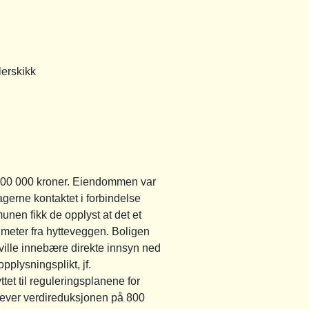
erskikk
3 200 000 kroner. Eiendommen var
gerne kontaktet i forbindelse
unen fikk de opplyst at det et
 7 meter fra hytteveggen. Boligen
ville innebære direkte innsyn ned
plysningsplikt, jf.
et til reguleringsplanene for
krever verdireduksjonen på 800