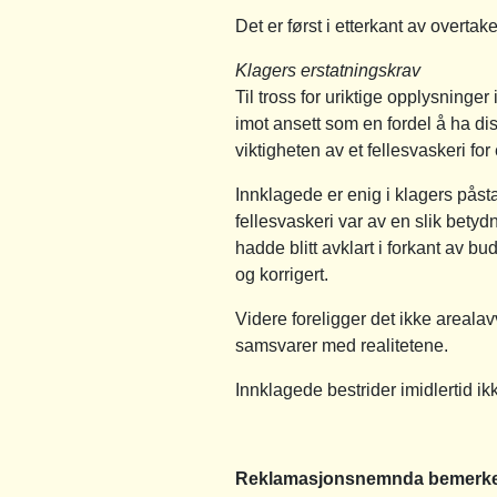
Det er først i etterkant av overtak
Klagers erstatningskrav
Til tross for uriktige opplysninge
imot ansett som en fordel å ha diss
viktigheten av et fellesvaskeri fo
Innklagede er enig i klagers på
fellesvaskeri var av en slik betydn
hadde blitt avklart i forkant av 
og korrigert.
Videre foreligger det ikke areala
samsvarer med realitetene.
Innklagede bestrider imidlertid ikke
Reklamasjonsnemnda bemerke