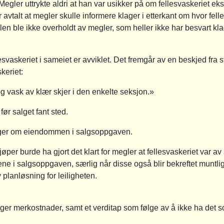
Megler uttrykte aldri at han var usikker på om fellesvaskeriet eks
 avtalt at megler skulle informere klager i etterkant om hvor felle
n ble ikke overholdt av megler, som heller ikke har besvart kl
lesvaskeriet i sameiet er avviklet. Det fremgår av en beskjed fra s
keriet:
 og vask av klær skjer i den enkelte seksjon.»
før salget fant sted.
inger om eiendommen i salgsoppgaven.
jøper burde ha gjort det klart for megler at fellesvaskeriet var a
e i salgsoppgaven, særlig når disse også blir bekreftet muntlig. 
 planløsning for leiligheten.
ger merkostnader, samt et verditap som følge av å ikke ha det s