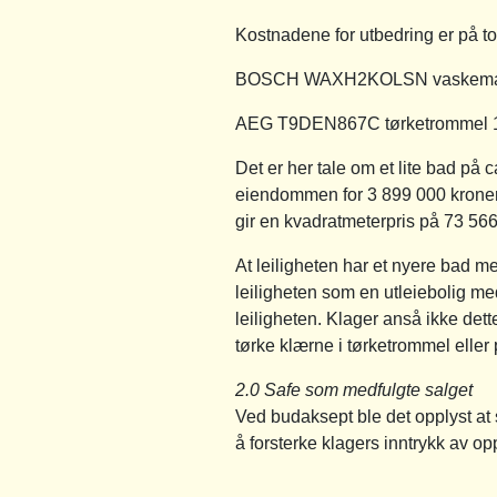
Kostnadene for utbedring er på to
BOSCH WAXH2KOLSN vaskemask
AEG T9DEN867C tørketrommel 1
Det er her tale om et lite bad på
eiendommen for 3 899 000 kroner,
gir en kvadratmeterpris på 73 566
At leiligheten har et nyere bad m
leiligheten som en utleiebolig med
leiligheten. Klager anså ikke det
tørke klærne i tørketrommel eller 
2.0 Safe som medfulgte salget
Ved budaksept ble det opplyst at 
å forsterke klagers inntrykk av op