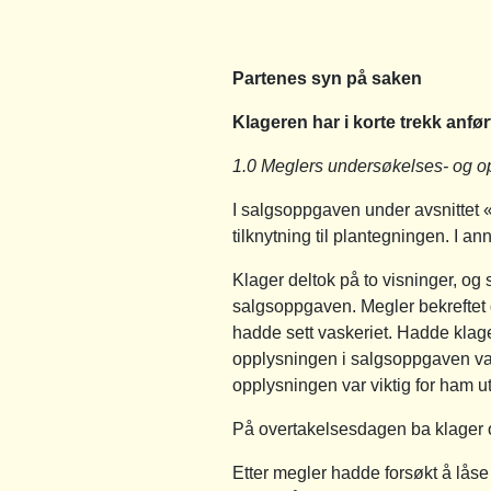
Partenes syn på saken
Klageren har i korte trekk anfør
1.0 Meglers undersøkelses- og op
I salgsoppgaven under avsnittet «
tilknytning til plantegningen. I a
Klager deltok på to visninger, og
salgsoppgaven. Megler bekreftet d
hadde sett vaskeriet. Hadde klager
opplysningen i salgsoppgaven var r
opplysningen var viktig for ham u
På overtakelsesdagen ba klager om
Etter megler hadde forsøkt å lås