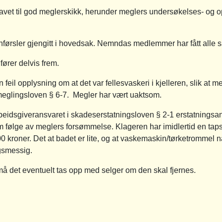
ravet til god meglerskikk, herunder meglers undersøkelses- og o
 anførsler gjengitt i hovedsak. Nemndas medlemmer har fått alle
ører delvis frem.
en feil opplysning om at det var fellesvaskeri i kjelleren, slik at 
meglingsloven § 6-7. Megler har vært uaktsom.
rbeidsgiveransvaret i skadeserstatningsloven § 2-1 erstatningsan
m følge av meglers forsømmelse. Klageren har imidlertid en tap
0 kroner. Det at badet er lite, og at vaskemaskin/tørketrommel n
ngsmessig.
må det eventuelt tas opp med selger om den skal fjernes.