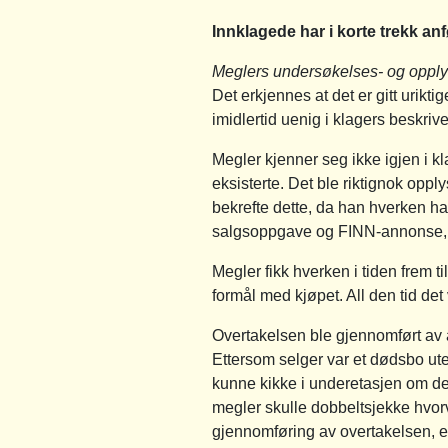
Innklagede har i korte trekk anf
Meglers undersøkelses- og opply
Det erkjennes at det er gitt urikt
imidlertid uenig i klagers beskri
Megler kjenner seg ikke igjen i kl
eksisterte. Det ble riktignok oppl
bekrefte dette, da han hverken hadd
salgsoppgave og FINN-annonse, me
Megler fikk hverken i tiden frem ti
formål med kjøpet. All den tid de
Overtakelsen ble gjennomført av a
Ettersom selger var et dødsbo ute
kunne kikke i underetasjen om det
megler skulle dobbeltsjekke hvorvi
gjennomføring av overtakelsen, el