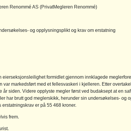
 Renommé AS (PrivatMegleren Renommé)
økelses- og opplysningsplikt og krav om erstatning
 eierseksjonsleilighet formidlet gjennom innklagede meglerforet
var markedsført med et fellesvaskeri i kjelleren. Etter overtak
flere år siden. Videre opplyste megler først ved budaksept at en 
r har brutt god meglerskikk, herunder sin undersøkelses- og op
s erstatningskrav er på 55 468 kroner.
lvis frem.
rist.