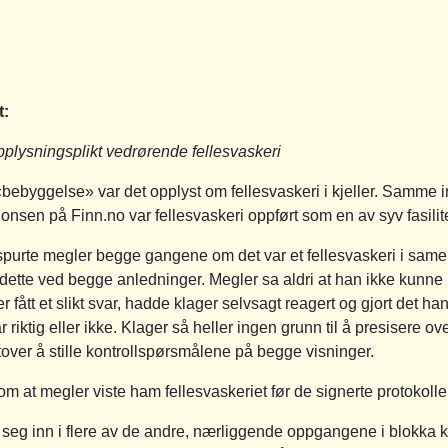
t:
plysningsplikt vedrørende fellesvaskeri
bebyggelse» var det opplyst om fellesvaskeri i kjeller. Samme in
nnonsen på Finn.no var fellesvaskeri oppført som en av syv fasilite
 spurte megler begge gangene om det var et fellesvaskeri i sameie
ette ved begge anledninger. Megler sa aldri at han ikke kunne 
 fått et slikt svar, hadde klager selvsagt reagert og gjort det ha
iktig eller ikke. Klager så heller ingen grunn til å presisere ov
tover å stille kontrollspørsmålene på begge visninger.
 at megler viste ham fellesvaskeriet før de signerte protokolle
e seg inn i flere av de andre, nærliggende oppgangene i blokka 