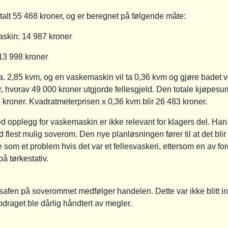
talt 55 468 kroner, og er beregnet på følgende måte:
in: 14 987 kroner
3 998 kroner
 ca. 2,85 kvm, og en vaskemaskin vil ta 0,36 kvm og gjøre badet 
 hvorav 49 000 kroner utgjorde fellesgjeld. Den totale kjøpes
 kroner. Kvadratmeterprisen x 0,36 kvm blir 26 483 kroner.
ed opplegg for vaskemaskin er ikke relevant for klagers del. Ha
 flest mulig soverom. Den nye planløsningen fører til at det blir m
te som et problem hvis det var et fellesvaskeri, ettersom en av f
på tørkestativ.
safen på soverommet medfølger handelen. Dette var ikke blitt in
pdraget ble dårlig håndtert av megler.