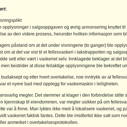
ørt:
sningsplikt
ige opplysninger i salgsoppgaven og øvrig annonsering knyttet til
velse av den videre prosess, herunder hvilken informasjon som bl
agers påstand om at det under visningene (to ganger) ble opplyst
yst om at det var vist til et fellesvaskeri i takstrapporten og sa
e sett eller vært i vaskeriet selv. Innklagede beklager at det ble
n bestrider at disse feilaktige opplysningene ble bekreftet u
l budaksept og etter hvert overtakelse, noe inntrykk av at fellesv
t var et nyere bad med opplegg for vaskemaskin i leiligheten.
nsvarlig megler. Det stemmer at klager i den forbindelse stilte s
n kjennskap til eiendommen, var megler usikker på om fellesvask
te var å finne. Man lyktes ikke med å lokalisere vaskeriet, og p
dt vaskeriet faktisk fantes. Dette ble imidlertid ikke satt som no
ler anmerket i overtakelsesprotokollen.