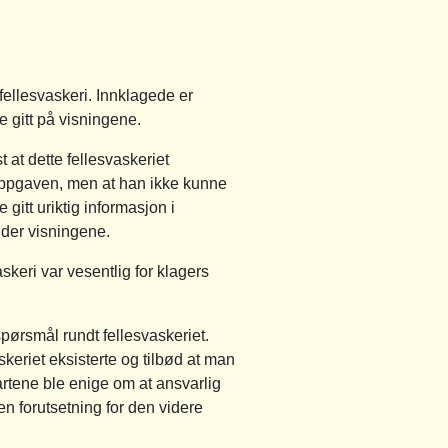
 fellesvaskeri. Innklagede er
e gitt på visningene.
 at dette fellesvaskeriet
lgsoppgaven, men at han ikke kunne
 gitt uriktig informasjon i
nder visningene.
askeri var vesentlig for klagers
pørsmål rundt fellesvaskeriet.
eriet eksisterte og tilbød at man
artene ble enige om at ansvarlig
en forutsetning for den videre