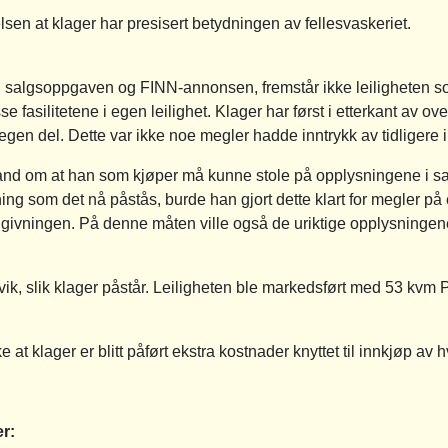
elsen at klager har presisert betydningen av fellesvaskeriet.
r i salgsoppgaven og FINN-annonsen, fremstår ikke leiligheten som
e fasilitetene i egen leilighet. Klager har først i etterkant av o
r egen del. Dette var ikke noe megler hadde inntrykk av tidligere 
stand om at han som kjøper må kunne stole på opplysningene i
ing som det nå påstås, burde han gjort dette klart for megler på et
budgivningen. På denne måten ville også de uriktige opplysningen
vvik, slik klager påstår. Leiligheten ble markedsført med 53 kvm
 at klager er blitt påført ekstra kostnader knyttet til innkjøp av h
r: