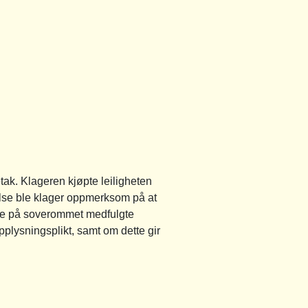
ak. Klageren kjøpte leiligheten
else ble klager oppmerksom på at
safe på soverommet medfulgte
plysningsplikt, samt om dette gir