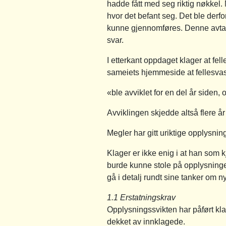
hadde fått med seg riktig nøkkel. 
hvor det befant seg. Det ble derfor
kunne gjennomføres. Denne avtale
svar.
I etterkant oppdaget klager at fel
sameiets hjemmeside at fellesvas
«ble avviklet for en del år siden,
Avviklingen skjedde altså flere år 
Megler har gitt uriktige opplysn
Klager er ikke enig i at han som k
burde kunne stole på opplysningen
gå i detalj rundt sine tanker om ny
1.1 Erstatningskrav
Opplysningssvikten har påført kla
dekket av innklagede.