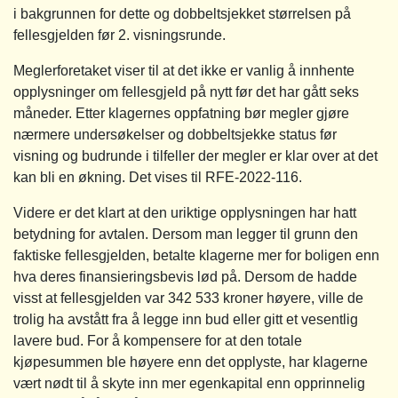
i bakgrunnen for dette og dobbeltsjekket størrelsen på
fellesgjelden før 2. visningsrunde.
Meglerforetaket viser til at det ikke er vanlig å innhente
opplysninger om fellesgjeld på nytt før det har gått seks
måneder. Etter klagernes oppfatning bør megler gjøre
nærmere undersøkelser og dobbeltsjekke status før
visning og budrunde i tilfeller der megler er klar over at det
kan bli en økning. Det vises til RFE-2022-116.
Videre er det klart at den uriktige opplysningen har hatt
betydning for avtalen. Dersom man legger til grunn den
faktiske fellesgjelden, betalte klagerne mer for boligen enn
hva deres finansieringsbevis lød på. Dersom de hadde
visst at fellesgjelden var 342 533 kroner høyere, ville de
trolig ha avstått fra å legge inn bud eller gitt et vesentlig
lavere bud. For å kompensere for at den totale
kjøpesummen ble høyere enn det opplyste, har klagerne
vært nødt til å skyte inn mer egenkapital enn opprinnelig