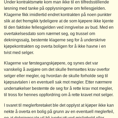
Under kontraktsmøte kom man ikke til en tilfredsstillende
løsning med tanke på opplysningene om fellesgjelden.
Klagerne fikk imidlertid endret kontrakten på noen punkter
slik at det fremgikk tydeligere at de som kjøpere ikke kjente
til den faktiske fellesgjelden ved inngivelse av bud. Med en
overtakelsesdato som nærmet seg, og trussel om
dekningssalg, bestemte klagerne seg for å underskrive
kjøpekontrakten og overta boligen for å ikke havne i en
tvist med selger.
Klagerne var førstegangskjøpere, og synes det var
vanskelig å avgjøre om det skulle fremsettes krav overfor
selger eller megler, og hvordan de skulle forholde seg til
kjøpsavtalen i en eventuell sak mot megler. Etter nærmere
undersøkelser bestemte de seg for å rette krav mot megler,
til tross for hennes oppfordring om å rette kravet mot selger.
I svaret til meglerforetaket ble det opplyst at kjøper ikke kan
nekte å overta en bolig på grunn av en eventuell meglerfeil,
og at dekningssalg vil bli iverksatt ved mislighold eller