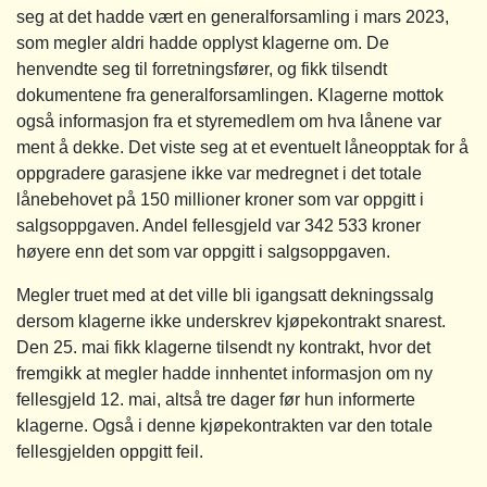
seg at det hadde vært en generalforsamling i mars 2023,
som megler aldri hadde opplyst klagerne om. De
henvendte seg til forretningsfører, og fikk tilsendt
dokumentene fra generalforsamlingen. Klagerne mottok
også informasjon fra et styremedlem om hva lånene var
ment å dekke. Det viste seg at et eventuelt låneopptak for å
oppgradere garasjene ikke var medregnet i det totale
lånebehovet på 150 millioner kroner som var oppgitt i
salgsoppgaven. Andel fellesgjeld var 342 533 kroner
høyere enn det som var oppgitt i salgsoppgaven.
Megler truet med at det ville bli igangsatt dekningssalg
dersom klagerne ikke underskrev kjøpekontrakt snarest.
Den 25. mai fikk klagerne tilsendt ny kontrakt, hvor det
fremgikk at megler hadde innhentet informasjon om ny
fellesgjeld 12. mai, altså tre dager før hun informerte
klagerne. Også i denne kjøpekontrakten var den totale
fellesgjelden oppgitt feil.