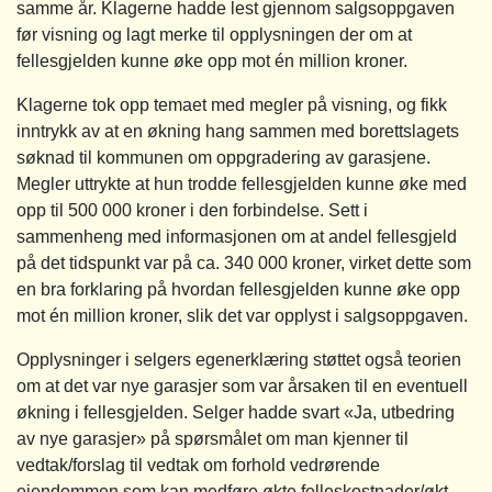
samme år. Klagerne hadde lest gjennom salgsoppgaven
før visning og lagt merke til opplysningen der om at
fellesgjelden kunne øke opp mot én million kroner.
Klagerne tok opp temaet med megler på visning, og fikk
inntrykk av at en økning hang sammen med borettslagets
søknad til kommunen om oppgradering av garasjene.
Megler uttrykte at hun trodde fellesgjelden kunne øke med
opp til 500 000 kroner i den forbindelse. Sett i
sammenheng med informasjonen om at andel fellesgjeld
på det tidspunkt var på ca. 340 000 kroner, virket dette som
en bra forklaring på hvordan fellesgjelden kunne øke opp
mot én million kroner, slik det var opplyst i salgsoppgaven.
Opplysninger i selgers egenerklæring støttet også teorien
om at det var nye garasjer som var årsaken til en eventuell
økning i fellesgjelden. Selger hadde svart «Ja, utbedring
av nye garasjer» på spørsmålet om man kjenner til
vedtak/forslag til vedtak om forhold vedrørende
eiendommen som kan medføre økte felleskostnader/økt