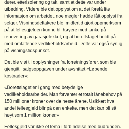
dører, etterisolering og tak, samt at dette var under
utbedring. Videre ble det opplyst om at det forelå lite
informasjon om arbeidet, noe megler hadde fått opplyst fra
selger. Visningsdeltakere ble imidlertid gjort oppmerksom
på at fellesgjelden kunne bli høyere med tanke på
renovering av garasjetekket, og at borettslaget holdt på
med omfattende vedlikeholdsarbeid. Dette var også synlig
på visningstidspunket.
Det ble vist til opplysninger fra forretningsfører, som ble
gjengitt i salgsoppgaven under avsnittet «Løpende
kostnader»:
«Borettslaget er i gang med betydelige
vedlikeholdsarbeider. Man forventer et totalt lånebehov på
150 millioner kroner over de neste årene. Usikkert hva
andel fellesgjeld blir på den enkelte, men det kan bli så
høyt som 1 million kroner.»
Fellesgjeld var ikke et tema i forbindelse med budrunden.