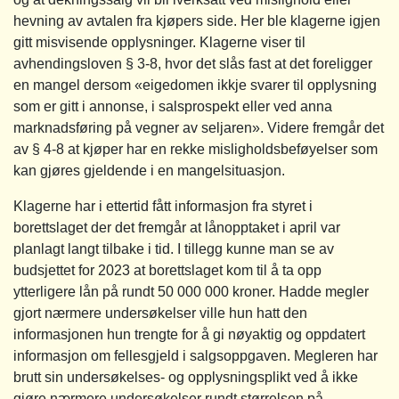
hevning av avtalen fra kjøpers side. Her ble klagerne igjen
gitt misvisende opplysninger. Klagerne viser til
avhendingsloven § 3-8, hvor det slås fast at det foreligger
en mangel dersom «eigedomen ikkje svarer til opplysning
som er gitt i annonse, i salsprospekt eller ved anna
marknadsføring på vegner av seljaren». Videre fremgår det
av § 4-8 at kjøper har en rekke misligholdsbeføyelser som
kan gjøres gjeldende i en mangelsituasjon.
Klagerne har i ettertid fått informasjon fra styret i
borettslaget der det fremgår at lånopptaket i april var
planlagt langt tilbake i tid. I tillegg kunne man se av
budsjettet for 2023 at borettslaget kom til å ta opp
ytterligere lån på rundt 50 000 000 kroner. Hadde megler
gjort nærmere undersøkelser ville hun hatt den
informasjonen hun trengte for å gi nøyaktig og oppdatert
informasjon om fellesgjeld i salgsoppgaven. Megleren har
brutt sin undersøkelses- og opplysningsplikt ved å ikke
gjøre nærmere undersøkelser rundt størrelsen på