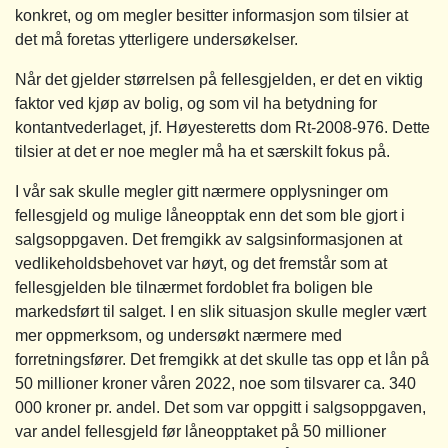
konkret, og om megler besitter informasjon som tilsier at
det må foretas ytterligere undersøkelser.
Når det gjelder størrelsen på fellesgjelden, er det en viktig
faktor ved kjøp av bolig, og som vil ha betydning for
kontantvederlaget, jf. Høyesteretts dom Rt-2008-976. Dette
tilsier at det er noe megler må ha et særskilt fokus på.
I vår sak skulle megler gitt nærmere opplysninger om
fellesgjeld og mulige låneopptak enn det som ble gjort i
salgsoppgaven. Det fremgikk av salgsinformasjonen at
vedlikeholdsbehovet var høyt, og det fremstår som at
fellesgjelden ble tilnærmet fordoblet fra boligen ble
markedsført til salget. I en slik situasjon skulle megler vært
mer oppmerksom, og undersøkt nærmere med
forretningsfører. Det fremgikk at det skulle tas opp et lån på
50 millioner kroner våren 2022, noe som tilsvarer ca. 340
000 kroner pr. andel. Det som var oppgitt i salgsoppgaven,
var andel fellesgjeld før låneopptaket på 50 millioner