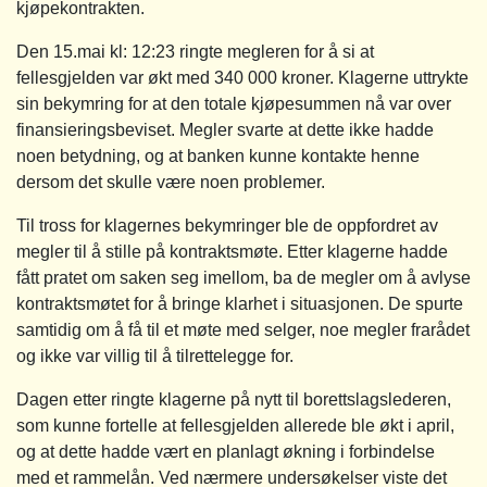
kjøpekontrakten.
Den 15.mai kl: 12:23 ringte megleren for å si at
fellesgjelden var økt med 340 000 kroner. Klagerne uttrykte
sin bekymring for at den totale kjøpesummen nå var over
finansieringsbeviset. Megler svarte at dette ikke hadde
noen betydning, og at banken kunne kontakte henne
dersom det skulle være noen problemer.
Til tross for klagernes bekymringer ble de oppfordret av
megler til å stille på kontraktsmøte. Etter klagerne hadde
fått pratet om saken seg imellom, ba de megler om å avlyse
kontraktsmøtet for å bringe klarhet i situasjonen. De spurte
samtidig om å få til et møte med selger, noe megler frarådet
og ikke var villig til å tilrettelegge for.
Dagen etter ringte klagerne på nytt til borettslagslederen,
som kunne fortelle at fellesgjelden allerede ble økt i april,
og at dette hadde vært en planlagt økning i forbindelse
med et rammelån. Ved nærmere undersøkelser viste det