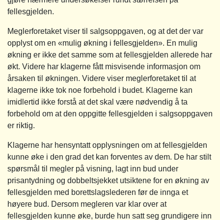
fellesgjelden.
Meglerforetaket viser til salgsoppgaven, og at det der var
opplyst om en «mulig økning i fellesgjelden». En mulig
økning er ikke det samme som at fellesgjelden allerede har
økt. Videre har klagerne fått misvisende informasjon om
årsaken til økningen. Videre viser meglerforetaket til at
klagerne ikke tok noe forbehold i budet. Klagerne kan
imidlertid ikke forstå at det skal være nødvendig å ta
forbehold om at den oppgitte fellesgjelden i salgsoppgaven
er riktig.
Klagerne har hensyntatt opplysningen om at fellesgjelden
kunne øke i den grad det kan forventes av dem. De har stilt
spørsmål til megler på visning, lagt inn bud under
prisantydning og dobbeltsjekket utsiktene for en økning av
fellesgjelden med borettslagslederen før de innga et
høyere bud. Dersom megleren var klar over at
fellesgjelden kunne øke, burde hun satt seg grundigere inn