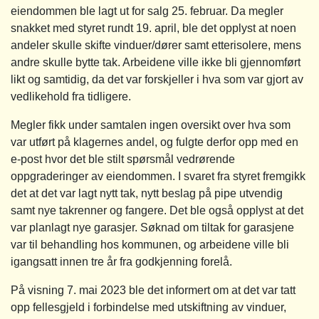
eiendommen ble lagt ut for salg 25. februar. Da megler
snakket med styret rundt 19. april, ble det opplyst at noen
andeler skulle skifte vinduer/dører samt etterisolere, mens
andre skulle bytte tak. Arbeidene ville ikke bli gjennomført
likt og samtidig, da det var forskjeller i hva som var gjort av
vedlikehold fra tidligere.
Megler fikk under samtalen ingen oversikt over hva som
var utført på klagernes andel, og fulgte derfor opp med en
e-post hvor det ble stilt spørsmål vedrørende
oppgraderinger av eiendommen. I svaret fra styret fremgikk
det at det var lagt nytt tak, nytt beslag på pipe utvendig
samt nye takrenner og fangere. Det ble også opplyst at det
var planlagt nye garasjer. Søknad om tiltak for garasjene
var til behandling hos kommunen, og arbeidene ville bli
igangsatt innen tre år fra godkjenning forelå.
På visning 7. mai 2023 ble det informert om at det var tatt
opp fellesgjeld i forbindelse med utskiftning av vinduer,