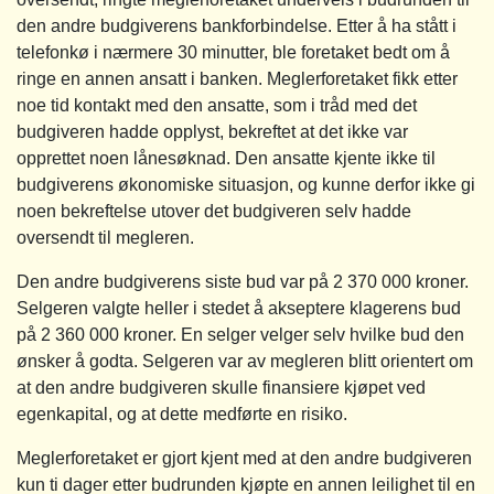
den andre budgiverens bankforbindelse. Etter å ha stått i
telefonkø i nærmere 30 minutter, ble foretaket bedt om å
ringe en annen ansatt i banken. Meglerforetaket fikk etter
noe tid kontakt med den ansatte, som i tråd med det
budgiveren hadde opplyst, bekreftet at det ikke var
opprettet noen lånesøknad. Den ansatte kjente ikke til
budgiverens økonomiske situasjon, og kunne derfor ikke gi
noen bekreftelse utover det budgiveren selv hadde
oversendt til megleren.
Den andre budgiverens siste bud var på 2 370 000 kroner.
Selgeren valgte heller i stedet å akseptere klagerens bud
på 2 360 000 kroner. En selger velger selv hvilke bud den
ønsker å godta. Selgeren var av megleren blitt orientert om
at den andre budgiveren skulle finansiere kjøpet ved
egenkapital, og at dette medførte en risiko.
Meglerforetaket er gjort kjent med at den andre budgiveren
kun ti dager etter budrunden kjøpte en annen leilighet til en