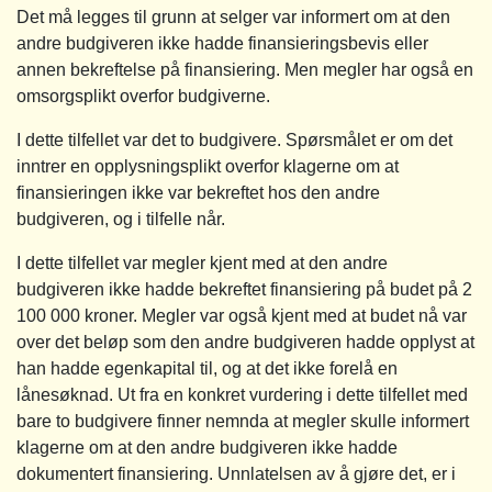
Det må legges til grunn at selger var informert om at den
andre budgiveren ikke hadde finansieringsbevis eller
annen bekreftelse på finansiering. Men megler har også en
omsorgsplikt overfor budgiverne.
I dette tilfellet var det to budgivere. Spørsmålet er om det
inntrer en opplysningsplikt overfor klagerne om at
finansieringen ikke var bekreftet hos den andre
budgiveren, og i tilfelle når.
I dette tilfellet var megler kjent med at den andre
budgiveren ikke hadde bekreftet finansiering på budet på 2
100 000 kroner. Megler var også kjent med at budet nå var
over det beløp som den andre budgiveren hadde opplyst at
han hadde egenkapital til, og at det ikke forelå en
lånesøknad. Ut fra en konkret vurdering i dette tilfellet med
bare to budgivere finner nemnda at megler skulle informert
klagerne om at den andre budgiveren ikke hadde
dokumentert finansiering. Unnlatelsen av å gjøre det, er i