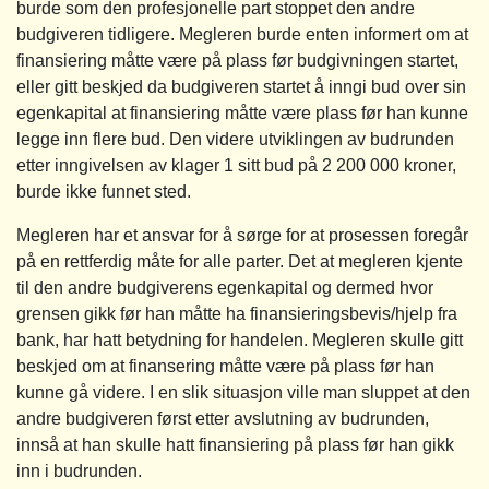
burde som den profesjonelle part stoppet den andre
budgiveren tidligere. Megleren burde enten informert om at
finansiering måtte være på plass før budgivningen startet,
eller gitt beskjed da budgiveren startet å inngi bud over sin
egenkapital at finansiering måtte være plass før han kunne
legge inn flere bud. Den videre utviklingen av budrunden
etter inngivelsen av klager 1 sitt bud på 2 200 000 kroner,
burde ikke funnet sted.
Megleren har et ansvar for å sørge for at prosessen foregår
på en rettferdig måte for alle parter. Det at megleren kjente
til den andre budgiverens egenkapital og dermed hvor
grensen gikk før han måtte ha finansieringsbevis/hjelp fra
bank, har hatt betydning for handelen. Megleren skulle gitt
beskjed om at finansering måtte være på plass før han
kunne gå videre. I en slik situasjon ville man sluppet at den
andre budgiveren først etter avslutning av budrunden,
innså at han skulle hatt finansiering på plass før han gikk
inn i budrunden.