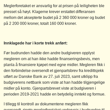
Meglerforetaket er ansvarlig for at prisen på leiligheten ble
presset så høyt. Klagerne krever erstattet differansen
mellom det aksepterte budet på 2 360 000 kroner og budet
på 2 200 000 kroner, totalt 160 000 kroner.
Innklagede har i korte trekk anført:
Før budrunden hadde den andre budgiveren opplyst
megleren om at han ikke hadde finanseringsbevis, men
planla å finansiere kjøpet med egne midler. Megleren fikk i
den forbindelse oversendt et gjenpartsbrev fra kredittsjekk
utført av Danske Bank av 27. juli 2023, samt utklipp fra
budgiverens nettbank som viste at han hadde tilgjengelige
midler på konto. Gjenpartsbrevet viste at budgiveren i
perioden 2019-2021 hadde en betydelig inntekt og formue.
I tillegg til kontroll av dokumentene megleren fikk
oversendt, ringte meglerforetaket underveis i budrunden til