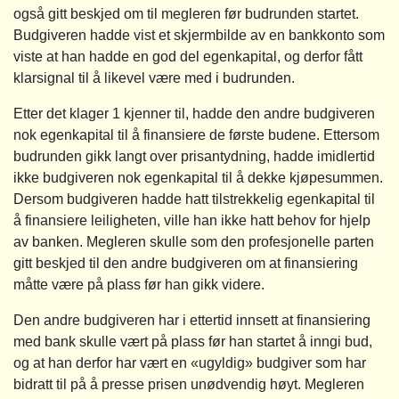
også gitt beskjed om til megleren før budrunden startet.
Budgiveren hadde vist et skjermbilde av en bankkonto som
viste at han hadde en god del egenkapital, og derfor fått
klarsignal til å likevel være med i budrunden.
Etter det klager 1 kjenner til, hadde den andre budgiveren
nok egenkapital til å finansiere de første budene. Ettersom
budrunden gikk langt over prisantydning, hadde imidlertid
ikke budgiveren nok egenkapital til å dekke kjøpesummen.
Dersom budgiveren hadde hatt tilstrekkelig egenkapital til
å finansiere leiligheten, ville han ikke hatt behov for hjelp
av banken. Megleren skulle som den profesjonelle parten
gitt beskjed til den andre budgiveren om at finansiering
måtte være på plass før han gikk videre.
Den andre budgiveren har i ettertid innsett at finansiering
med bank skulle vært på plass før han startet å inngi bud,
og at han derfor har vært en «ugyldig» budgiver som har
bidratt til på å presse prisen unødvendig høyt. Megleren