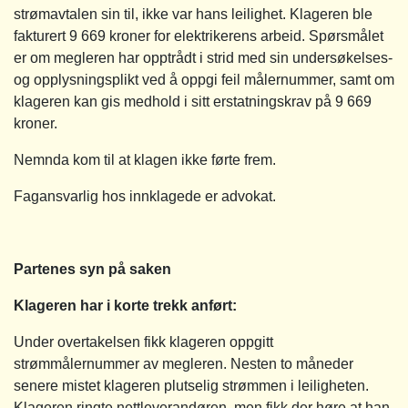
strømavtalen sin til, ikke var hans leilighet. Klageren ble
fakturert 9 669 kroner for elektrikerens arbeid. Spørsmålet
er om megleren har opptrådt i strid med sin undersøkelses-
og opplysningsplikt ved å oppgi feil målernummer, samt om
klageren kan gis medhold i sitt erstatningskrav på 9 669
kroner.
Nemnda kom til at klagen ikke førte frem.
Fagansvarlig hos innklagede er advokat.
Partenes syn på saken
Klageren har i korte trekk anført:
Under overtakelsen fikk klageren oppgitt
strømmålernummer av megleren. Nesten to måneder
senere mistet klageren plutselig strømmen i leiligheten.
Klageren ringte nettleverandøren, men fikk der høre at han