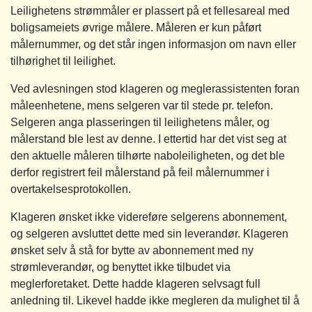
Leilighetens strømmåler er plassert på et fellesareal med
boligsameiets øvrige målere. Måleren er kun påført
målernummer, og det står ingen informasjon om navn eller
tilhørighet til leilighet.
Ved avlesningen stod klageren og meglerassistenten foran
måleenhetene, mens selgeren var til stede pr. telefon.
Selgeren anga plasseringen til leilighetens måler, og
målerstand ble lest av denne. I ettertid har det vist seg at
den aktuelle måleren tilhørte naboleiligheten, og det ble
derfor registrert feil målerstand på feil målernummer i
overtakelsesprotokollen.
Klageren ønsket ikke videreføre selgerens abonnement,
og selgeren avsluttet dette med sin leverandør. Klageren
ønsket selv å stå for bytte av abonnement med ny
strømleverandør, og benyttet ikke tilbudet via
meglerforetaket. Dette hadde klageren selvsagt full
anledning til. Likevel hadde ikke megleren da mulighet til å