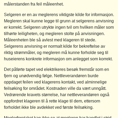
målerstanden fra feil måleenhet.
Selgeren er en av meglerens viktigste kilde for informasjon.
Megleren skal kunne legge til grunn at selgerens anvisning
er korrekt. Selgeren utrykte ingen tvil om hvilken måler som
tilhørte leiligheten, og megleren stolte på anvisningen.
Måleenheten ble så avlest med klageren til stede.
Selgerens anvisning er normalt kilde for bekreftelse av
riktig strømmåler, og megleren må kunne forholde seg til
huseierens konkrete informasjon om anlegget som korrekt.
Det påførte tapet ved elektrikeres besøk fremstår som en
fjern og unødvendig følge. Nettleverandøren burde
oppdaget feilen ved klagerens kontakt, ved alminnelige
feilsøking for området. Kostnaden ville da vært unngått.
Vedrørende kravets størrelse, har nettleverandøren også
oppfordret klageren til å rette klage til dem, ettersom
forholdet ikke ble avdekket ved første feilsøking.
Meglerforetaket kan ikke se at megleren har handlet i strid