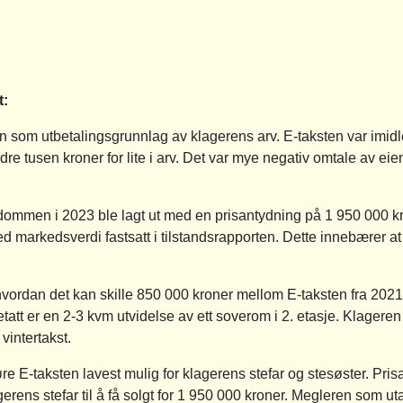
t:
n som utbetalingsgrunnlag av klagerens arv. E-taksten var imidlerti
undre tusen kroner for lite i arv. Det var mye negativ omtale av 
dommen i 2023 ble lagt ut med en prisantydning på 1 950 000 kr
d markedsverdi fastsatt i tilstandsrapporten. Dette innebærer 
 hvordan det kan skille 850 000 kroner mellom E-taksten fra 202
tt er en 2-3 kvm utvidelse av ett soverom i 2. etasje. Klageren s
vintertakst.
øre E-taksten lavest mulig for klagerens stefar og stesøster. Pri
gerens stefar til å få solgt for 1 950 000 kroner. Megleren som u