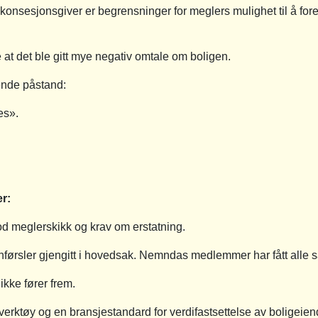
 fra konsesjonsgiver er begrensninger for meglers mulighet til å fo
 at det ble gitt mye negativ omtale om boligen.
gende påstand:
es».
r:
od meglerskikk og krav om erstatning.
 anførsler gjengitt i hovedsak. Nemndas medlemmer har fått alle
kke fører frem.
t verktøy og en bransjestandard for verdifastsettelse av boligeie