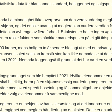
istiske data for blant annet standard, beliggenhet og salgspris 
mnda i alminnelighet ikke overprøve om den verdivurdering megler
 skjønn, og det er ikke uvanlig at meglere kan vurdere verdien fo
tte kan avhenge av flere forhold. E-taksten er heller ingen «gara
r en rekke faktorer som påvirker markedsprisen på et gitt tidspu
00 kroner, mens boligen to år senere ble lagt ut med en prisant
eransen isolert sett kan fremstå stor, kan ikke nemnda se at det
ten i 2021. Nemnda legger også til grunn at det har vært en verd
gningsgrunnlaget som ble benyttet i 2021. Hvilke eiendommer 
kal bli riktig, beror på en skjønnsmessig vurdering megleren må f
område med svært spredt bosetning og få sammenlignbare objekt
 gjelder valg av eiendommer å sammenligne med.
egleren er en bekjent av hans stesøster, og at det innebærer e
 uavhengighet ved meglers håndtering av e-taksten. Dette er en 