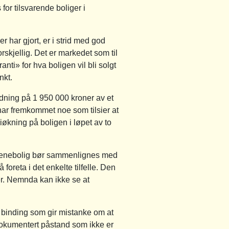
for tilsvarende boliger i
 har gjort, er i strid med god
rskjellig. Det er markedet som til
nti» for hva boligen vil bli solgt
nkt.
ydning på 1 950 000 kroner av et
 har fremkommet noe som tilsier at
iøkning på boligen i løpet av to
en enebolig bør sammenlignes med
oreta i det enkelte tilfelle. Den
er. Nemnda kan ikke se at
n binding som gir mistanke om at
udokumentert påstand som ikke er