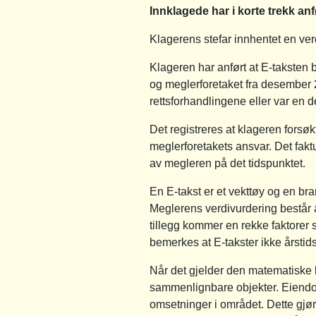
Innklagede har i korte trekk anf
Klagerens stefar innhentet en ver
Klageren har anført at E-taksten 
og meglerforetaket fra desember 2
rettsforhandlingene eller var en d
Det registreres at klageren forsøk
meglerforetakets ansvar. Det fakt
av megleren på det tidspunktet.
En E-takst er et vekttøy og en b
Meglerens verdivurdering består av
tillegg kommer en rekke faktorer s
bemerkes at E-takster ikke årstid
Når det gjelder den matematiske 
sammenlignbare objekter. Eiendomm
omsetninger i området. Dette gjø