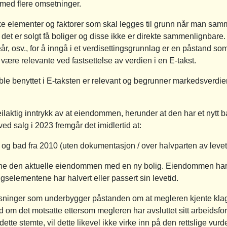
 med flere omsetninger.
ke elementer og faktorer som skal legges til grunn når man samme
det er solgt få boliger og disse ikke er direkte sammenlignbar
geår, osv., for å inngå i et verdisettingsgrunnlag er en påstand som
l være relevante ved fastsettelse av verdien i en E-takst.
 benyttet i E-taksten er relevant og begrunner markedsverdien
feilaktig inntrykk av at eiendommen, herunder at den har et nytt ba
d salg i 2023 fremgår det imidlertid at:
og bad fra 2010 (uten dokumentasjon / over halvparten av levet
gne den aktuelle eiendommen med en ny bolig. Eiendommen har 
gselementene har halvert eller passert sin levetid.
ysninger som underbygger påstanden om at megleren kjente klag
d om det motsatte ettersom megleren har avsluttet sitt arbeidsfo
ette stemte, vil dette likevel ikke virke inn på den rettslige vur