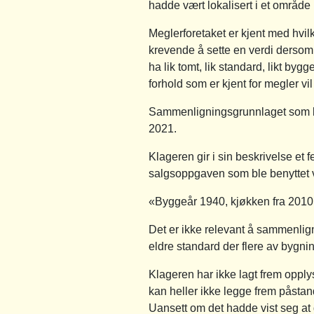
hadde vært lokalisert i et område
Meglerforetaket er kjent med hvil
krevende å sette en verdi dersom 
ha lik tomt, lik standard, likt byg
forhold som er kjent for megler vi
Sammenligningsgrunnlaget som ble
2021.
Klageren gir i sin beskrivelse et 
salgsoppgaven som ble benyttet ve
«Byggeår 1940, kjøkken fra 2010 
Det er ikke relevant å sammenli
eldre standard der flere av bygnin
Klageren har ikke lagt frem oppl
kan heller ikke legge frem påstan
Uansett om det hadde vist seg at d