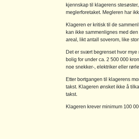
kjennskap til klagerens stesøster,
meglerforetaket. Megleren har ikke
Klageren er kritisk til de samme
kan ikke sammenlignes med den 
areal, likt antall soverom, like st
Det er svært begrenset hvor mye ma
bolig for under ca. 2 500 000 kro
noe snekker-, elektriker eller rør
Etter bortgangen til klagerens mor
takst. Klageren ønsket ikke å tilk
takst.
Klageren krever minimum 100 000 