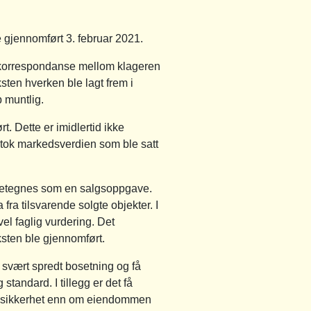
e gjennomført 3. februar 2021.
ostkorrespondanse mellom klageren
ten hverken ble lagt frem i
p muntlig.
. Dette er imidlertid ikke
odtok markedsverdien som ble satt
e betegnes som en salgsoppgave.
fra tilsvarende solgte objekter. I
vel faglig vurdering. Det
ksten ble gjennomført.
 svært spredt bosetning og få
tandard. I tillegg er det få
v usikkerhet enn om eiendommen