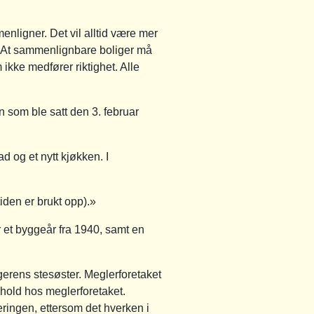
nligner. Det vil alltid være mer
e. At sammenlignbare boliger må
 ikke medfører riktighet. Alle
 som ble satt den 3. februar
d og et nytt kjøkken. I
iden er brukt opp).»
et byggeår fra 1940, samt en
erens stesøster. Meglerforetaket
rhold hos meglerforetaket.
deringen, ettersom det hverken i