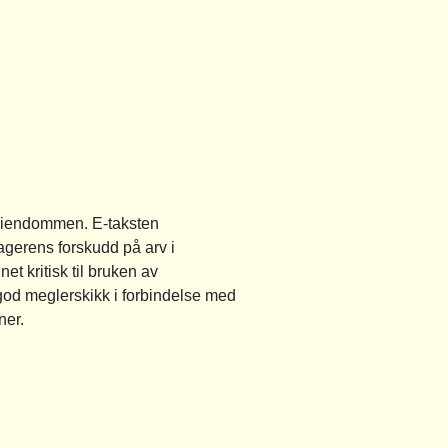
v eiendommen. E-taksten
agerens forskudd på arv i
et kritisk til bruken av
od meglerskikk i forbindelse med
ner.