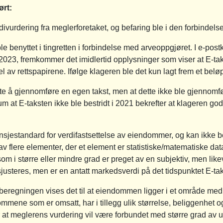
ørt:
divurdering fra meglerforetaket, og befaring ble i den forbindels
ble benyttet i tingretten i forbindelse med arveoppgjøret. I e-p
023, fremkommer det imidlertid opplysninger som viser at E-taks
el av rettspapirene. Ifølge klageren ble det kun lagt frem et belø
te å gjennomføre en egen takst, men at dette ikke ble gjennomført
um at E-taksten ikke ble bestridt i 2021 bekrefter at klageren g
ransjestandard for verdifastsettelse av eiendommer, og kan ikk
 flere elementer, der et element er statistiske/matematiske data 
om i større eller mindre grad er preget av en subjektiv, men like
sjusteres, men er en antatt markedsverdi på det tidspunktet E-ta
beregningen vises det til at eiendommen ligger i et område med
ene som er omsatt, har i tillegg ulik størrelse, beliggenhet og s
r at meglerens vurdering vil være forbundet med større grad a