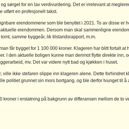
 og sørget for en lav verdivurdering. Det er irrelevant at meglere
 utført en profesjonell takst.
nlignbare eiendommene som ble benyttet i 2021. To av disse er
aktuelle eiendommen. Dersom man skal sammenligne eiendomme
or tomt, samme byggeår, lik tilstandsrapport, m.m.
n får bygget for 1 100 000 kroner. Klageren har blitt fortalt at 
ner. I den aktuelle boligen kunne man derimot flytte direkte inn,
leggerarbeid, mv. Det var videre nytt bad og kjøkken i huset.
, ville ikke stefaren slippe inn klageren alene. Dette forhindret 
alle politiet grunnet sin mors bortgang, og ble derfor tvunget til 
kroner i erstatning på bakgrunn av differansen mellom de to v