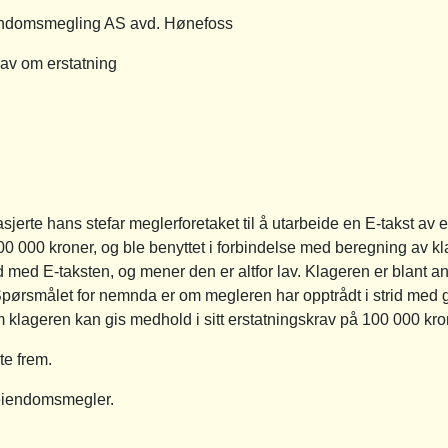
smegling AS avd. Hønefoss
 om erstatning
sjerte hans stefar meglerforetaket til å utarbeide en E-takst a
0 000 kroner, og ble benyttet i forbindelse med beregning av kl
 med E-taksten, og mener den er altfor lav. Klageren er blant ann
smålet for nemnda er om megleren har opptrådt i strid med g
 klageren kan gis medhold i sitt erstatningskrav på 100 000 kro
te frem.
eiendomsmegler.