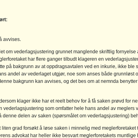
ørt:
å avvises.
let om vederlagsjustering grunnet manglende skriftlig fornyelse 
lerforetaket har flere ganger tilbudt klageren en vederlagsjuste
e på bakgrunn av at oppdragsavtalen ved en inkurie, ikke ble skr
hans andel av vederlaget utgjør, noe som anses både grunnløst o
denne bakgrunn kan avvises, og det bes om at nemnda benytte
ersom klager ikke har et reelt behov for å få saken prøvd for 
en vederlagsjustering som omfatter hele hans andel av meglers v
å få denne delen av saken (spørsmålet om vederlagsjustering) be
 liten grad forsøkt å løse saken i minnelig med meglerforetaket tidl
agerens advokat har heller ikke besvart meglerforetakets muntlige