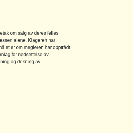
etak om salg av deres felles
rosessen alene. Klageren har
smålet er om megleren har opptrådt
nnlag for nedsettelse av
tning og dekning av