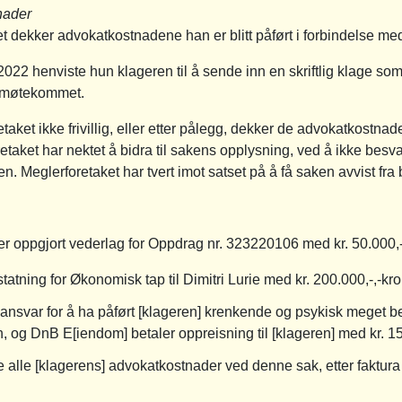
nader
t dekker advokatkostnadene han er blitt påført i forbindelse me
2022 henviste hun klageren til å sende inn en skriftlig klage so
i imøtekommet.
ket ikke frivillig, eller etter pålegg, dekker de advokatkostnader
taket har nektet å bidra til sakens opplysning, ved å ikke besv
en. Meglerforetaket har tvert imot satset på å få saken avvist fr
 oppgjort vederlag for Oppdrag nr. 323220106 med kr. 50.000,-, 
atning for Økonomisk tap til Dimitri Lurie med kr. 200.000,-,-k
nsvar for å ha påført [klageren] krenkende og psykisk meget b
, og DnB E[iendom] betaler oppreisning til [klageren] med kr. 1
alle [klagerens] advokatkostnader ved denne sak, etter faktu