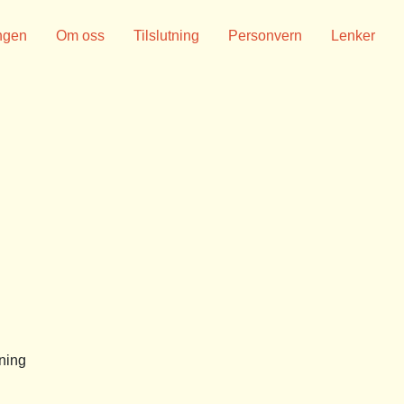
ngen
Om oss
Tilslutning
Personvern
Lenker
ning