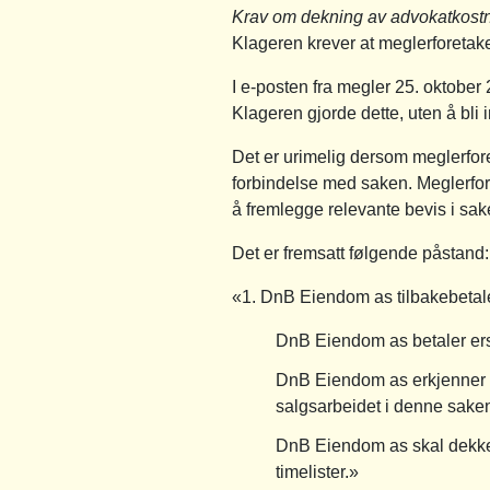
Krav om dekning av advokatkost
Klageren krever at meglerforetake
I e-posten fra megler 25. oktober 
Klageren gjorde dette, uten å bl
Det er urimelig dersom meglerforeta
forbindelse med saken. Meglerfore
å fremlegge relevante bevis i sak
Det er fremsatt følgende påstand:
«1. DnB Eiendom as tilbakebetaler
DnB Eiendom as betaler erst
DnB Eiendom as erkjenner a
salgsarbeidet i denne saken
DnB Eiendom as skal dekke 
timelister.»