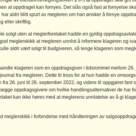
 at oppdraget kan fornyes. Det slås også fast at fornyelse skal
eren har aldri blitt spurt av megleren om han ønsker å fornye oppd
 eller skriftlig.
n ble solgt uten at meglerforetaket hadde en gyldig oppdragsavtal
 god meglerskikk at megleren unnlot å informere klageren og ivar
lle aldri vært solgt til budgiveren, så lenge klageren som megler
handle klageren som en oppdragsgiver i tidsrommet mellom 26. ju
urnal fra megleren. Dette til tross for at hun hadde en omsorgs
ra 26. juni til 26. september 2022, og videre til oppgjøret fant 
de begge oppdragsgivere om hvilke handlingsalternativer de har fo
taket kan ikke høres med at meglerens unnlatelse av å gi klage
god meglerskikk i forbindelse med håndteringen av salgsoppdrag