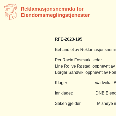
Reklamasjonsnemnda for
Eiendomsmeglingstjenester
RFE-2023-195
Behandlet av Reklamasjonsnemnd
Per Racin Fosmark, leder
Line Rollve Røstad, oppnevnt a
Borgar Sandvik, oppnevnt av For
Klager: v/advokat Bjørn 
Innklaget: DNB Eiendom AS
Saken gjelder: Misnøye med s