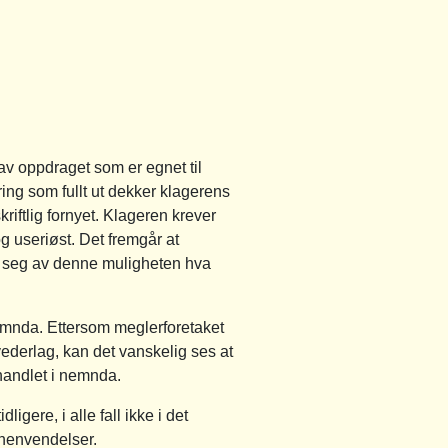
av oppdraget som er egnet til
ring som fullt ut dekker klagerens
iftlig fornyet. Klageren krever
g useriøst. Det fremgår at
r seg av denne muligheten hva
nemnda. Ettersom meglerforetaket
ederlag, kan det vanskelig ses at
handlet i nemnda.
igere, i alle fall ikke i det
 henvendelser.