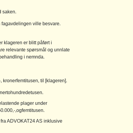
d saken.
m fagavdelingen ville besvare.
 klageren er blitt påført i
are relevante spørsmål og unnlate
a behandling i nemnda.
kronerfemtitusen, til [klageren].
ronertohundredetusen.
elastende plager under
50.000,-,ogfemtitusen.
ra fra ADVOKAT24 AS inklusive