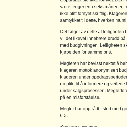
være lenger enn seks måneder, men
ikke blitt fornyet skriftlig. Klag
samtykket til dette, hverken muntlig
Det følger av dette at leilighete
vil det likevel innebære brudd på
med budgivningen. Leiligheten sku
kjøpe den for samme pris.
Megleren har bevisst nektet å be
klageren mottok anonymisert budjo
klageren under oppdragsperioden f
en plikt til å informere og veile
under salgsprosessen. Meglerfore
på en misforståelse.
Megler har opptrådt i strid med 
6-3.
Krav om avvisning