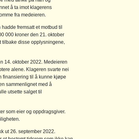
annet å ta imot klagerens
 komme fra medeieren.
 hadde fremsatt et motbud til
500 000 kroner den 21. oktober
t tilbake disse opplysningene,
en 14. oktober 2022. Medeieren
tere alene. Klageren svarte nei
n finansiering til å kunne kjøpe
eren sammenlignet med å
le utsette salget til
eter som eier og oppdragsgiver.
iligheten.
ikk ut 26. september 2022.
r et bestemt tidsrom som ikke kan