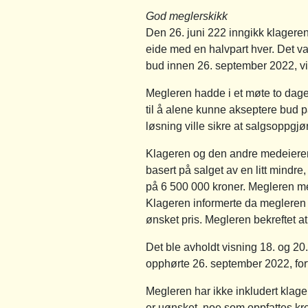
God meglerskikk
Den 26. juni 222 inngikk klageren
eide med en halvpart hver. Det va
bud innen 26. september 2022, vil
Megleren hadde i et møte to dager 
til å alene kunne akseptere bud p
løsning ville sikre at salgsoppgj
Klageren og den andre medeieren 
basert på salget av en litt mindre,
på 6 500 000 kroner. Megleren men
Klageren informerte da megleren 
ønsket pris. Megleren bekreftet a
Det ble avholdt visning 18. og 2
opphørte 26. september 2022, for
Megleren har ikke inkludert klager
er uønsket, noe som oppfattes kr