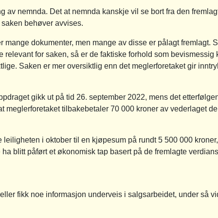
ing av nemnda. Det at nemnda kanskje vil se bort fra den fremlag
e saken behøver avvises.
er mange dokumenter, men mange av disse er pålagt fremlagt.
e relevant for saken, så er de faktiske forhold som bevismessig kn
tlige. Saken er mer oversiktlig enn det meglerforetaket gir inntry
oppdraget gikk ut på tid 26. september 2022, mens det etterfølge
t meglerforetaket tilbakebetaler 70 000 kroner av vederlaget de 
leiligheten i oktober til en kjøpesum på rundt 5 500 000 kroner,
e ha blitt påført et økonomisk tap basert på de fremlagte verdian
 eller fikk noe informasjon underveis i salgsarbeidet, under så v