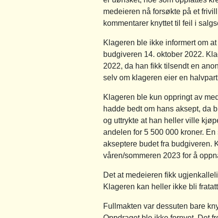
medeieren nå forsøkte på et frivil
kommentarer knyttet til feil i s
Klageren ble ikke informert om at
budgiveren 14. oktober 2022. Klag
2022, da han fikk tilsendt en ano
selv om klageren eier en halvpar
Klageren ble kun oppringt av me
hadde bedt om hans aksept, da bu
og uttrykte at han heller ville kj
andelen for 5 500 000 kroner. En
akseptere budet fra budgiveren. Kla
våren/sommeren 2023 for å oppnå
Det at medeieren fikk ugjenkalleli
Klageren kan heller ikke bli fratat
Fullmakten var dessuten bare knyt
Oppdraget ble ikke fornyet. Det 