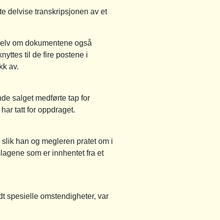
te delvise transkripsjonen av et
 Selv om dokumentene også
yttes til de fire postene i
kk av.
nde salget medførte tap for
har tatt for oppdraget.
 slik han og megleren pratet om i
slagene som er innhentet fra et
idt spesielle omstendigheter, var