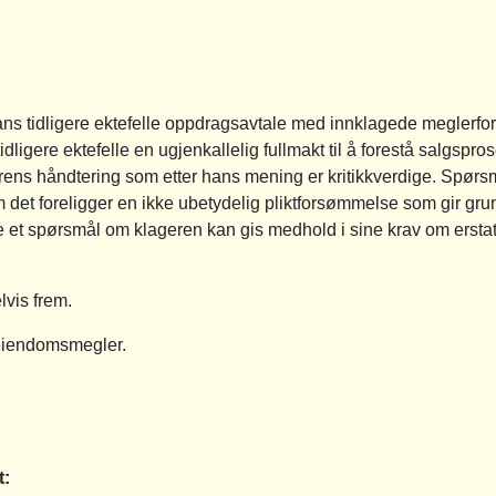
ans tidligere ektefelle oppdragsavtale med innklagede meglerfor
 tidligere ektefelle en ugjenkallelig fullmakt til å forestå salgsp
erens håndtering som etter hans mening er kritikkverdige. Spør
 det foreligger en ikke ubetydelig pliktforsømmelse som gir gru
e et spørsmål om klageren kan gis medhold i sine krav om ersta
lvis frem.
eiendomsmegler.
t: