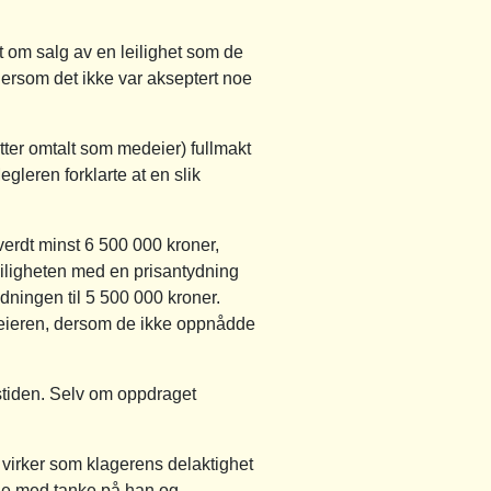
t om salg av en leilighet som de
Dersom det ikke var akseptert noe
etter omtalt som medeier) fullmakt
gleren forklarte at en slik
erdt minst 6 500 000 kroner,
 leiligheten med en prisantydning
dningen til 5 500 000 kroner.
edeieren, dersom de ikke oppnådde
stiden. Selv om oppdraget
t virker som klagerens delaktighet
nde med tanke på han og