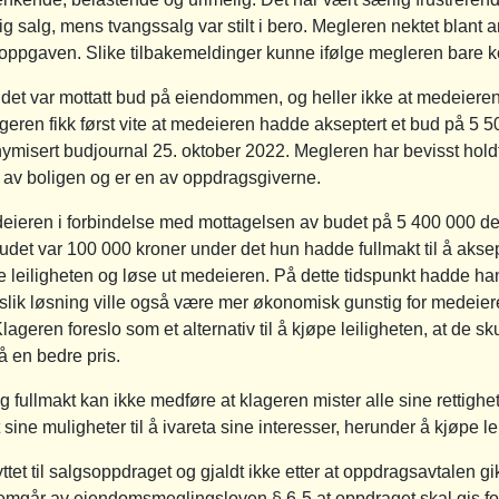
lig salg, mens tvangssalg var stilt i bero. Megleren nektet blant 
algsoppgaven. Slike tilbakemeldinger kunne ifølge megleren bare
 det var mottatt bud på eiendommen, og heller ikke at medeieren
eren fikk først vite at medeieren hadde akseptert et bud på 5 
nymisert budjournal 25. oktober 2022. Megleren har bevisst hold
t av boligen og er en av oppdragsgiverne.
deieren i forbindelse med mottagelsen av budet på 5 400 000 d
det var 100 000 kroner under det hun hadde fullmakt til å aksep
øpe leiligheten og løse ut medeieren. På dette tidspunkt hadde ha
 slik løsning ville også være mer økonomisk gunstig for medei
geren foreslo som et alternativ til å kjøpe leiligheten, at de skul
 en bedre pris.
g fullmakt kan ikke medføre at klageren mister alle sine rettigh
t sine muligheter til å ivareta sine interesser, herunder å kjøpe le
tet til salgsoppdraget og gjaldt ikke etter at oppdragsavtalen g
fremgår av eiendomsmeglingsloven § 6-5 at oppdraget skal gis fo