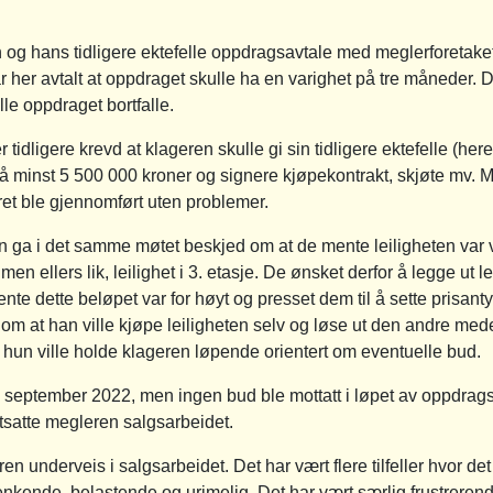
 og hans tidligere ektefelle oppdragsavtale med meglerforetake
r her avtalt at oppdraget skulle ha en varighet på tre måneder. 
le oppdraget bortfalle.
tidligere krevd at klageren skulle gi sin tidligere ektefelle (her
å minst 5 500 000 kroner og signere kjøpekontrakt, skjøte mv. Me
øret ble gjennomført uten problemer.
ga i det samme møtet beskjed om at de mente leiligheten var v
 men ellers lik, leilighet i 3. etasje. De ønsket derfor å legge ut
te dette beløpet var for høyt og presset dem til å sette prisanty
om at han ville kjøpe leiligheten selv og løse ut den andre m
t hun ville holde klageren løpende orientert om eventuelle bud.
0. september 2022, men ingen bud ble mottatt i løpet av oppdrag
tsatte megleren salgsarbeidet.
en underveis i salgsarbeidet. Det har vært flere tilfeller hvor de
enkende, belastende og urimelig. Det har vært særlig frustrere