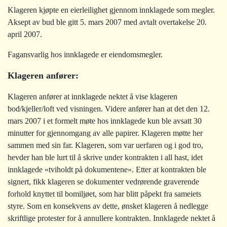
Klageren kjøpte en eierleilighet gjennom innklagede som megler.
Aksept av bud ble gitt 5. mars 2007 med avtalt overtakelse 20.
april 2007.
Fagansvarlig hos innklagede er eiendomsmegler.
Klageren anfører:
Klageren anfører at innklagede nektet å vise klageren
bod/kjeller/loft ved visningen. Videre anfører han at det den 12.
mars 2007 i et formelt møte hos innklagede kun ble avsatt 30
minutter for gjennomgang av alle papirer. Klageren møtte her
sammen med sin far. Klageren, som var uerfaren og i god tro,
hevder han ble lurt til å skrive under kontrakten i all hast, idet
innklagede «tviholdt på dokumentene». Etter at kontrakten ble
signert, fikk klageren se dokumenter vedrørende graverende
forhold knyttet til bomiljøet, som har blitt påpekt fra sameiets
styre. Som en konsekvens av dette, ønsket klageren å nedlegge
skriftlige protester for å annullere kontrakten. Innklagede nektet å