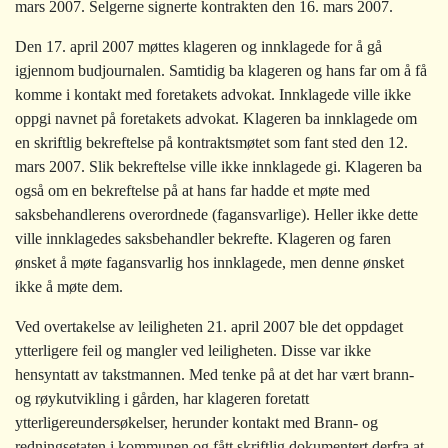
mars 2007. Selgerne signerte kontrakten den 16. mars 2007.
Den 17. april 2007 møttes klageren og innklagede for å gå
igjennom budjournalen. Samtidig ba klageren og hans far om å få
komme i kontakt med foretakets advokat. Innklagede ville ikke
oppgi navnet på foretakets advokat. Klageren ba innklagede om
en skriftlig bekreftelse på kontraktsmøtet som fant sted den 12.
mars 2007. Slik bekreftelse ville ikke innklagede gi. Klageren ba
også om en bekreftelse på at hans far hadde et møte med
saksbehandlerens overordnede (fagansvarlige). Heller ikke dette
ville innklagedes saksbehandler bekrefte. Klageren og faren
ønsket å møte fagansvarlig hos innklagede, men denne ønsket
ikke å møte dem.
Ved overtakelse av leiligheten 21. april 2007 ble det oppdaget
ytterligere feil og mangler ved leiligheten. Disse var ikke
hensyntatt av takstmannen. Med tenke på at det har vært brann-
og røykutvikling i gården, har klageren foretatt
ytterligereundersøkelser, herunder kontakt med Brann- og
redningsetaten i kommunen og fått skriftlig dokumentert derfra at