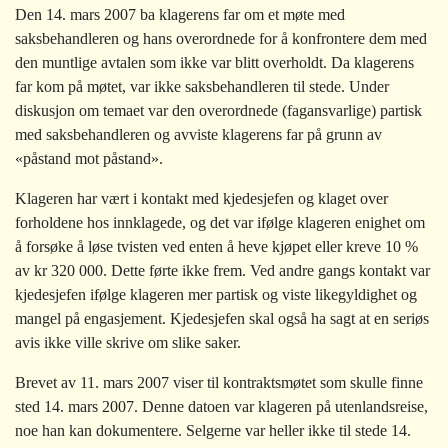
Den 14. mars 2007 ba klagerens far om et møte med
saksbehandleren og hans overordnede for å konfrontere dem med
den muntlige avtalen som ikke var blitt overholdt. Da klagerens
far kom på møtet, var ikke saksbehandleren til stede. Under
diskusjon om temaet var den overordnede (fagansvarlige) partisk
med saksbehandleren og avviste klagerens far på grunn av
«påstand mot påstand».
Klageren har vært i kontakt med kjedesjefen og klaget over
forholdene hos innklagede, og det var ifølge klageren enighet om
å forsøke å løse tvisten ved enten å heve kjøpet eller kreve 10 %
av kr 320 000. Dette førte ikke frem. Ved andre gangs kontakt var
kjedesjefen ifølge klageren mer partisk og viste likegyldighet og
mangel på engasjement. Kjedesjefen skal også ha sagt at en seriøs
avis ikke ville skrive om slike saker.
Brevet av 11. mars 2007 viser til kontraktsmøtet som skulle finne
sted 14. mars 2007. Denne datoen var klageren på utenlandsreise,
noe han kan dokumentere. Selgerne var heller ikke til stede 14.