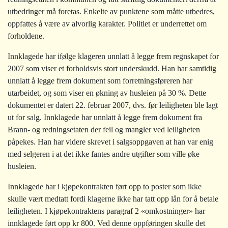
utbedringer må foretas. Enkelte av punktene som måtte utbedres,
oppfattes å være av alvorlig karakter. Politiet er underrettet om
forholdene.
Innklagede har ifølge klageren unnlatt å legge frem regnskapet for
2007 som viser et forholdsvis stort underskudd. Han har samtidig
unnlatt å legge frem dokument som forretningsføreren har
utarbeidet, og som viser en økning av husleien på 30 %. Dette
dokumentet er datert 22. februar 2007, dvs. før leiligheten ble lagt
ut for salg. Innklagede har unnlatt å legge frem dokument fra
Brann- og redningsetaten der feil og mangler ved leiligheten
påpekes. Han har videre skrevet i salgsoppgaven at han var enig
med selgeren i at det ikke fantes andre utgifter som ville øke
husleien.
Innklagede har i kjøpekontrakten ført opp to poster som ikke
skulle vært medtatt fordi klagerne ikke har tatt opp lån for å betale
leiligheten. I kjøpekontraktens paragraf 2 «omkostninger» har
innklagede ført opp kr 800. Ved denne oppføringen skulle det