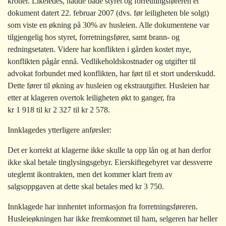
kroner. Likeledes, hadde både styret og forretningsføreren et
dokument datert 22. februar 2007 (dvs. før leiligheten ble solgt)
som viste en økning på 30% av husleien. Alle dokumentene var
tilgjengelig hos styret, forretningsfører, samt brann- og
redningsetaten. Videre har konflikten i gården kostet mye,
konflikten pågår ennå. Vedlikeholdskostnader og utgifter til
advokat forbundet med konflikten, har ført til et stort underskudd.
Dette fører til økning av husleien og ekstrautgifter. Husleien har
etter at klageren overtok leiligheten økt to ganger, fra
kr 1 918 til kr 2 327 til kr 2 578.
Innklagedes ytterligere anførsler:
Det er korrekt at klagerne ikke skulle ta opp lån og at han derfor
ikke skal betale tinglysingsgebyr. Eierskiftegebyret var dessverre
uteglemt ikontrakten, men det kommer klart frem av
salgsoppgaven at dette skal betales med kr 3 750.
Innklagede har innhentet informasjon fra forretningsføreren.
Husleieøkningen har ikke fremkommet til ham, selgeren har heller