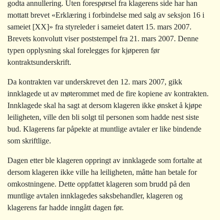
godta annullering. Uten forespørsel fra klagerens side har han
mottatt brevet «Erklæring i forbindelse med salg av seksjon 16 i
sameiet [XX]» fra styreleder i sameiet datert 15. mars 2007.
Brevets konvolutt viser poststempel fra 21. mars 2007. Denne
typen opplysning skal forelegges for kjøperen før
kontraktsunderskrift.
Da kontrakten var underskrevet den 12. mars 2007, gikk
innklagede ut av møterommet med de fire kopiene av kontrakten.
Innklagede skal ha sagt at dersom klageren ikke ønsket å kjøpe
leiligheten, ville den bli solgt til personen som hadde nest siste
bud. Klagerens far påpekte at muntlige avtaler er like bindende
som skriftlige.
Dagen etter ble klageren oppringt av innklagede som fortalte at
dersom klageren ikke ville ha leiligheten, måtte han betale for
omkostningene. Dette oppfattet klageren som brudd på den
muntlige avtalen innklagedes saksbehandler, klageren og
klagerens far hadde inngått dagen før.