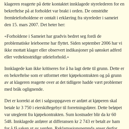
klageren reagerte på dette kontaktet innklagede styrelederen for en
bekreftelse på at forholdet var brakt i orden. De omstridte
fremleieforholdene er omtalt i erklæring fra styreleder i sameiet
den 15. mars 2007. Det heter her:
«Forholdene i Sameiet har gradvis bedret seg fordi de
problematiske leieboerne har flyttet. Siden september 2006 har vi
ikke mottatt klager eller observert indikasjoner på uønsket adferd
eller vedtektsstridige utleieforhold.»
Innklagede kan ikke kritiseres for å ha lagt dette til grunn. Dette er
en bekreftelse som er utformet etter kjøpekontrakten og på grunn
av at klageren reagerte over at det tidligere hadde vært problemer
med bråk oglignende.
Det er korrekt at det i salgsoppgaven er anført at kjøperen skal
betale kr 3 750 i eierskiftegebyr til forretningsfører. Dette beløpet
var uteglemt fra kjøpekontrakten. Sum kostnader blir da kr 60
548. Innklagede anfører at differansen kr 2 743 er betalt av ham
for å få saken ut av verden. Reklamasjonsnemnda anser derfor