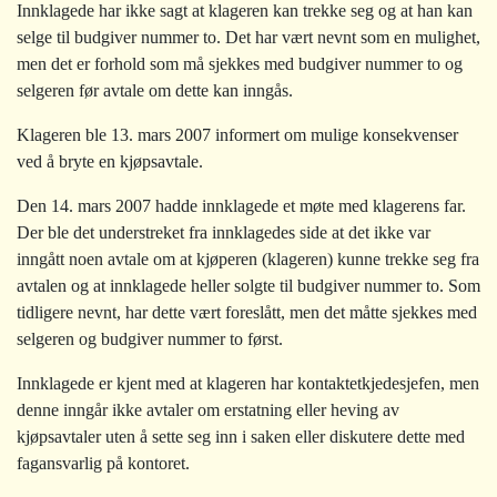
Innklagede har ikke sagt at klageren kan trekke seg og at han kan
selge til budgiver nummer to. Det har vært nevnt som en mulighet,
men det er forhold som må sjekkes med budgiver nummer to og
selgeren før avtale om dette kan inngås.
Klageren ble 13. mars 2007 informert om mulige konsekvenser
ved å bryte en kjøpsavtale.
Den 14. mars 2007 hadde innklagede et møte med klagerens far.
Der ble det understreket fra innklagedes side at det ikke var
inngått noen avtale om at kjøperen (klageren) kunne trekke seg fra
avtalen og at innklagede heller solgte til budgiver nummer to. Som
tidligere nevnt, har dette vært foreslått, men det måtte sjekkes med
selgeren og budgiver nummer to først.
Innklagede er kjent med at klageren har kontaktetkjedesjefen, men
denne inngår ikke avtaler om erstatning eller heving av
kjøpsavtaler uten å sette seg inn i saken eller diskutere dette med
fagansvarlig på kontoret.