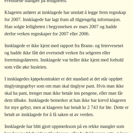
eventuelle mangler på leiligheten.
Klageren anfører at innklagede har unnlatt å legge frem regnskap
for 2007. Innklagede har lagt fram all tilgjengelig informasjon.
Han solgte leiligheten i begynnelsen av mars 2007 og hadde
derfor verken regnskaper for 2007 eller 2006.
Innklagede er ikke kjent med rapport fra Brann- og feiervesenet
og hadde ikke fått det oversendt verken fra selgeren eller
forretningsføreren. Innklagede var heller ikke kjent med forhold
som ville øke husleien.
I innklagedes kjøpekontrakter er det standard at det står oppført
tinglysingsgebyr som om man skal tinglyse pant. Hvis man ikke
skal ha pant, trenger man ikke betale inn pengene, eller man får
dem tilbake. Innklagede bemerker at han ikke har krevd klageren
for mye gebyr, men at klageren har betalt kr 2 743 for lite. Dette er
betalt av innklagede for å få saken ut av verden.
Innklagede har blitt gjort oppmerksom på en rekke mangler som