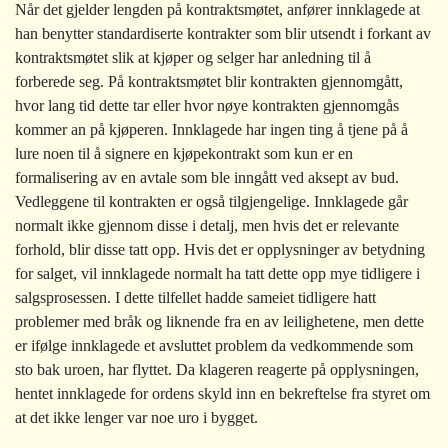
Når det gjelder lengden på kontraktsmøtet, anfører innklagede at
han benytter standardiserte kontrakter som blir utsendt i forkant av
kontraktsmøtet slik at kjøper og selger har anledning til å
forberede seg. På kontraktsmøtet blir kontrakten gjennomgått,
hvor lang tid dette tar eller hvor nøye kontrakten gjennomgås
kommer an på kjøperen. Innklagede har ingen ting å tjene på å
lure noen til å signere en kjøpekontrakt som kun er en
formalisering av en avtale som ble inngått ved aksept av bud.
Vedleggene til kontrakten er også tilgjengelige. Innklagede går
normalt ikke gjennom disse i detalj, men hvis det er relevante
forhold, blir disse tatt opp. Hvis det er opplysninger av betydning
for salget, vil innklagede normalt ha tatt dette opp mye tidligere i
salgsprosessen. I dette tilfellet hadde sameiet tidligere hatt
problemer med bråk og liknende fra en av leilighetene, men dette
er ifølge innklagede et avsluttet problem da vedkommende som
sto bak uroen, har flyttet. Da klageren reagerte på opplysningen,
hentet innklagede for ordens skyld inn en bekreftelse fra styret om
at det ikke lenger var noe uro i bygget.