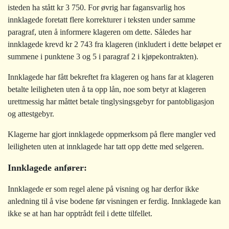
isteden ha stått kr 3 750. For øvrig har fagansvarlig hos
innklagede foretatt flere korrekturer i teksten under samme
paragraf, uten å informere klageren om dette. Således har
innklagede krevd kr 2 743 fra klageren (inkludert i dette beløpet er
summene i punktene 3 og 5 i paragraf 2 i kjøpekontrakten).
Innklagede har fått bekreftet fra klageren og hans far at klageren
betalte leiligheten uten å ta opp lån, noe som betyr at klageren
urettmessig har måttet betale tinglysingsgebyr for pantobligasjon
og attestgebyr.
Klagerne har gjort innklagede oppmerksom på flere mangler ved
leiligheten uten at innklagede har tatt opp dette med selgeren.
Innklagede anfører:
Innklagede er som regel alene på visning og har derfor ikke
anledning til å vise bodene før visningen er ferdig. Innklagede kan
ikke se at han har opptrådt feil i dette tilfellet.