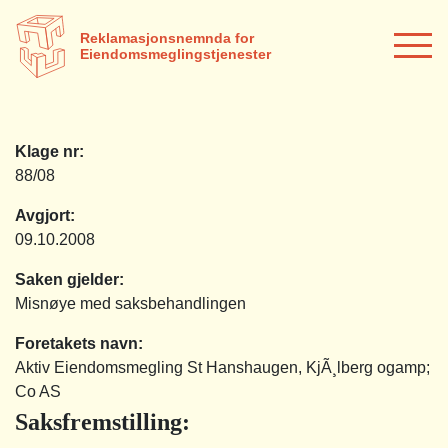
Reklamasjonsnemnda for
Eiendomsmeglingstjenester
Klage nr:
88/08
Avgjort:
09.10.2008
Saken gjelder:
Misnøye med saksbehandlingen
Foretakets navn:
Aktiv Eiendomsmegling St Hanshaugen, KjÃ¸lberg ogamp;
Co AS
Saksfremstilling
: