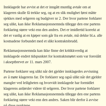
Innklagede har avvist at det er inngått muntlig avtale om at
klageren skulle få trekke seg, og at en slik mulighet først måtte
sjekkes med selgeren og budgiver nr 2. Der hvor partene forklarer
seg ulikt, kan ikke Reklamasjonsnemnda tillegge den ene partens
forklaring større vekt enn den andres. Det er imidlertid korrekt at
det er vanlig at en kjøper som går fra en avtale, må dekke bl.a. alle
kostnadene forbundet med et slikt kontraktsbrudd.
Reklamasjonsnemnda kan ikke finne det kritikkverdig at
innklagede endret tidspunktet for kontraktsmøtet som var foreslått
i akseptbrevet av 11. mars 2007.
Partene forklarer seg ulikt når det gjelder innklagedes avvisning
av å møte klagerens far. De forklarer seg også ulikt når det gjelder
mangler ved leiligheten og hvorvidt innklagede har formidlet
klagerens anførsler videre til selgeren. Der hvor partene forklarer
seg ulikt, kan ikke Reklamasjonsnemnda tillegge den ene partens
forklaring større vekt enn den andres. Saken blir derfor å avvise
på disse punktene.