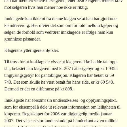
han har meddelt videre til selgeren, eller bedt klageren rette et krav
mot selgeren hvis han mener noe ikke er riktig.
Innklagede kan ikke ut fra denne klagen se at han har gjort noe
klandreverdig. Her dreier det som om forhold mellom kjøper og
selger, de forhold som vedrører innklagede er ifølge ham kun
grunnløse påstander.
Klagerens ytterligere anførsler:
Til tross for at innklagede visste at klageren ikke hadde tatt opp
lån, belastet han klageren med kr 207 i attestgebyr og kr 1 935 i
tinglysingsgebyr for pantobligasjon. Klageren har betalt kr 59
740. Det som skulle ha vært betalt fra hans side, er
kr 60 548.
Dermed er det en differanse på kr 808.
Innklagede har forsømt sin undersøkelses- og opplysningsplikt,
som for eksempel å dele ut relevant informasjon om leiligheten til
kjøperen. Regnskapet for 2006 var tilgjengelig medio januar
2007. Det viste et stort underskudd på i underkant av en million