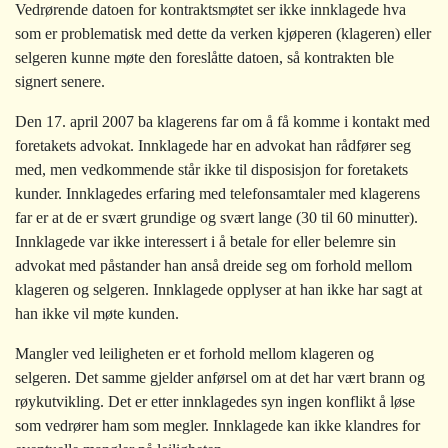
Vedrørende datoen for kontraktsmøtet ser ikke innklagede hva
som er problematisk med dette da verken kjøperen (klageren) eller
selgeren kunne møte den foreslåtte datoen, så kontrakten ble
signert senere.
Den 17. april 2007 ba klagerens far om å få komme i kontakt med
foretakets advokat. Innklagede har en advokat han rådfører seg
med, men vedkommende står ikke til disposisjon for foretakets
kunder. Innklagedes erfaring med telefonsamtaler med klagerens
far er at de er svært grundige og svært lange (30 til 60 minutter).
Innklagede var ikke interessert i å betale for eller belemre sin
advokat med påstander han anså dreide seg om forhold mellom
klageren og selgeren. Innklagede opplyser at han ikke har sagt at
han ikke vil møte kunden.
Mangler ved leiligheten er et forhold mellom klageren og
selgeren. Det samme gjelder anførsel om at det har vært brann og
røykutvikling. Det er etter innklagedes syn ingen konflikt å løse
som vedrører ham som megler. Innklagede kan ikke klandres for