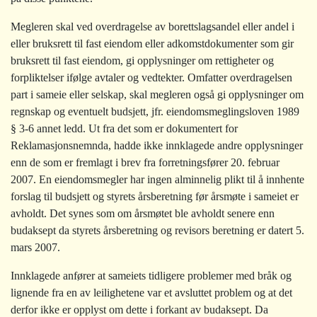
Megleren skal ved overdragelse av borettslagsandel eller andel i
eller bruksrett til fast eiendom eller adkomstdokumenter som gir
bruksrett til fast eiendom, gi opplysninger om rettigheter og
forpliktelser ifølge avtaler og vedtekter. Omfatter overdragelsen
part i sameie eller selskap, skal megleren også gi opplysninger om
regnskap og eventuelt budsjett, jfr. eiendomsmeglingsloven 1989
§ 3-6 annet ledd. Ut fra det som er dokumentert for
Reklamasjonsnemnda, hadde ikke innklagede andre opplysninger
enn de som er fremlagt i brev fra forretningsfører 20. februar
2007. En eiendomsmegler har ingen alminnelig plikt til å innhente
forslag til budsjett og styrets årsberetning før årsmøte i sameiet er
avholdt. Det synes som om årsmøtet ble avholdt senere enn
budaksept da styrets årsberetning og revisors beretning er datert 5.
mars 2007.
Innklagede anfører at sameiets tidligere problemer med bråk og
lignende fra en av leilighetene var et avsluttet problem og at det
derfor ikke er opplyst om dette i forkant av budaksept. Da