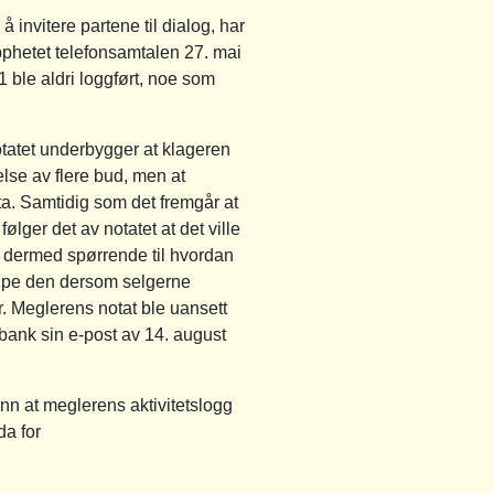
 å invitere partene til dialog, har
phetet telefonsamtalen 27. mai
le aldri loggført, noe som
otatet underbygger at klageren
else av flere bud, men at
ta. Samtidig som det fremgår at
ger det av notatet at det ville
eg dermed spørrende til hvordan
jøpe den dersom selgerne
. Meglerens notat ble uansett
 bank sin e-post av 14. august
nn at meglerens aktivitetslogg
da for