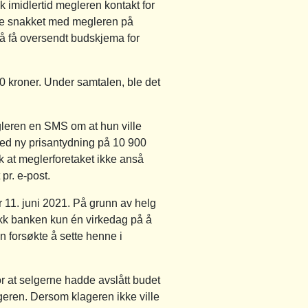
k imidlertid megleren kontakt for
kke snakket med megleren på
 å få oversendt budskjema for
 kroner. Under samtalen, ble det
gleren en SMS om at hun ville
 med ny prisantydning på 10 900
ik at meglerforetaket ikke anså
pr. e-post.
ør 11. juni 2021. På grunn av helg
fikk banken kun én virkedag på å
n forsøkte å sette henne i
r at selgerne hadde avslått budet
lageren. Dersom klageren ikke ville