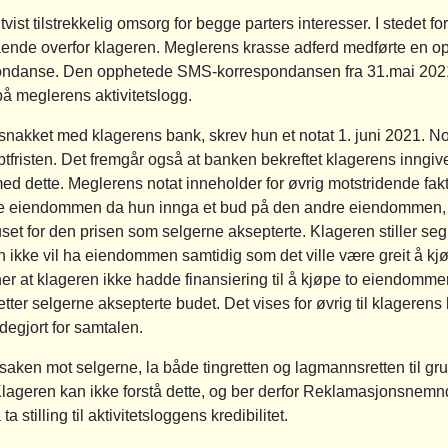
utvist tilstrekkelig omsorg for begge parters interesser. I stedet for
ende overfor klageren. Meglerens krasse adferd medførte en op
ndanse. Den opphetede SMS-korrespondansen fra 31.mai 2021 b
å meglerens aktivitetslogg.
snakket med klagerens bank, skrev hun et notat 1. juni 2021. N
ptfristen. Det fremgår også at banken bekreftet klagerens inngiv
d dette. Meglerens notat inneholder for øvrig motstridende fak
lle eiendommen da hun innga et bud på den andre eiendommen, føl
uset for den prisen som selgerne aksepterte. Klageren stiller s
 ikke vil ha eiendommen samtidig som det ville være greit å k
r at klageren ikke hadde finansiering til å kjøpe to eiendommer
etter selgerne aksepterte budet. Det vises for øvrig til klagerens
egjort for samtalen.
ken mot selgerne, la både tingretten og lagmannsretten til gru
. Klageren kan ikke forstå dette, og ber derfor Reklamasjonsnemn
tilling til aktivitetsloggens kredibilitet.