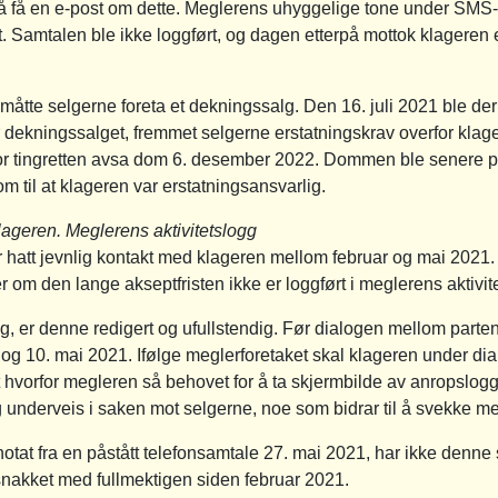
m å få en e-post om dette. Meglerens uhyggelige tone under SM
. Samtalen ble ikke loggført, og dagen etterpå mottok klageren 
 måtte selgerne foreta et dekningssalg. Den 16. juli 2021 ble 
r dekningssalget, fremmet selgerne erstatningskrav overfor kla
or tingretten avsa dom 6. desember 2022. Dommen ble senere på
til at klageren var erstatningsansvarlig.
ageren. Meglerens aktivitetslogg
hatt jevnlig kontakt med klageren mellom februar og mai 2021. D
 om den lange akseptfristen ikke er loggført i meglerens aktivit
, er denne redigert og ufullstendig. Før dialogen mellom parte
10. mai 2021. Ifølge meglerforetaket skal klageren under dialoge
 hvorfor megleren så behovet for å ta skjermbilde av anropslogg
g underveis i saken mot selgerne, noe som bidrar til å svekke me
notat fra en påstått telefonsamtale 27. mai 2021, har ikke denne
snakket med fullmektigen siden februar 2021.