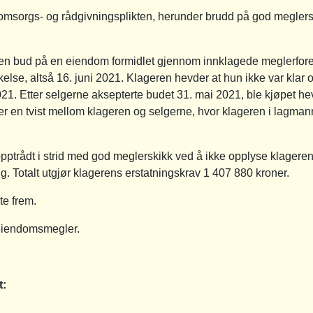
s- og rådgivningsplikten, herunder brudd på god meglerski
en bud på en eiendom formidlet gjennom innklagede meglerforetak
lse, altså 16. juni 2021. Klageren hevder at hun ikke var klar o
1. Etter selgerne aksepterte budet 31. mai 2021, ble kjøpet hev
r en tvist mellom klageren og selgerne, hvor klageren i lagmanns
ptrådt i strid med god meglerskikk ved å ikke opplyse klageren
ng. Totalt utgjør klagerens erstatningskrav 1 407 880 kroner.
te frem.
eiendomsmegler.
t: