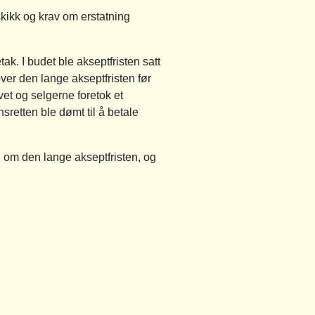
kk og krav om erstatning
. I budet ble akseptfristen satt
ver den lange akseptfristen før
et og selgerne foretok et
retten ble dømt til å betale
 om den lange akseptfristen, og