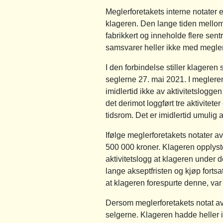
Meglerforetakets interne notater e
klageren. Den lange tiden mellom 
fabrikkert og inneholde flere sent
samsvarer heller ikke med megler
I den forbindelse stiller klageren
seglerne 27. mai 2021. I megleren
imidlertid ikke av aktivitetslogge
det derimot loggført tre aktivitet
tidsrom. Det er imidlertid umuli
Ifølge meglerforetakets notater av
500 000 kroner. Klageren opplyst
aktivitetslogg at klageren under 
lange akseptfristen og kjøp fortsa
at klageren forespurte denne, var 
Dersom meglerforetakets notat av
selgerne. Klageren hadde heller 