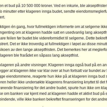
n et bud på 10 500 000 kroner. Ved en inkurie, ble akseptfrist
 To minutter etter klageren innga budet, sendte eiendomsmeglerf
ert.
tigen én gang, hvor fullmektigen informerte om at selgerne ikke
ngenting om at klageren hadde satt en usedvanlig lang akseptfr
re feilen før budet ble videreformidlet til selgerne. Dette bekref
gistrert. Det er ikke troverdig at fullmektigen i løpet av disse min
koen av den lange akseptfristen. Det bemerkes her at meglerfore
at klageren ble frarådet en såpass lang akseptfrist.
ok klageren på andre visninger. Klageren innga også bud på en
ger at klageren ikke var klar over at hun fortsatt var bundet av
begge eiendommene, reagerte hun ikke på at klageren innga bud s
en heller ikke undersøkte klagerens finansiering knyttet til det
rende finansiering for det andre budet, spurte hun ikke om klag
 ikke om banken var kjent med at klageren hadde et aktivt bud 
bindende, ville ikke banken bekreftet finanseringen for det andr