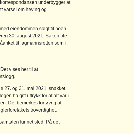
S-korrespondansen underbygger at
et varsel om heving og
dermed eiendommen solgt til noen
geren 30. august 2021. Saken ble
anket til lagmannsretten som i
et vises her til at
etslogg.
ne 27. og 31. mai 2021, snakket
n ha gitt uttrykk for at alt var i
en. Det bemerkes for øvrig at
glerforetakets troverdighet.
 samtalen funnet sted. På det