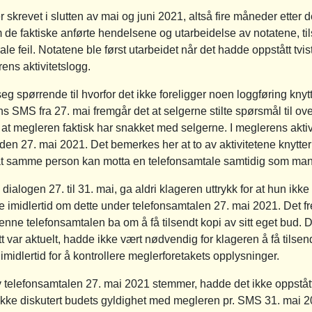
r skrevet i slutten av mai og juni 2021, altså fire måneder ette
de faktiske anførte hendelsene og utarbeidelse av notatene, tilsi
rale feil. Notatene ble først utarbeidet når det hadde oppstått tv
ens aktivitetslogg.
 seg spørrende til hvorfor det ikke foreligger noen loggføring kny
s SMS fra 27. mai fremgår det at selgerne stilte spørsmål til ov
n at megleren faktisk har snakket med selgerne. I meglerens aktivi
er den 27. mai 2021. Det bemerkes her at to av aktivitetene knytte
g at samme person kan motta en telefonsamtale samtidig som man 
 dialogen 27. til 31. mai, ga aldri klageren uttrykk for at hun i
e imidlertid om dette under telefonsamtalen 27. mai 2021. Det 
denne telefonsamtalen ba om å få tilsendt kopi av sitt eget bud.
tt var aktuelt, hadde ikke vært nødvendig for klageren å få tils
imidlertid for å kontrollere meglerforetakets opplysninger.
 telefonsamtalen 27. mai 2021 stemmer, hadde det ikke oppståt
ikke diskutert budets gyldighet med megleren pr. SMS 31. mai 2