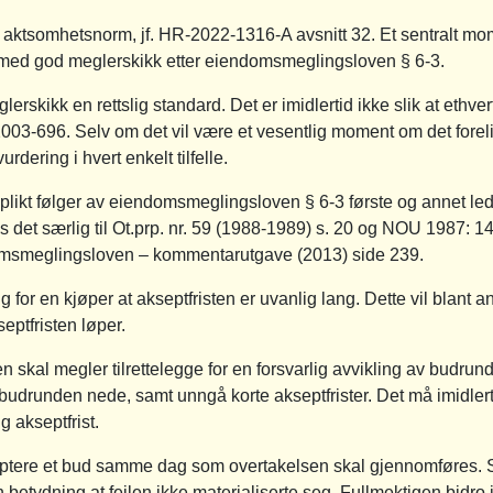
 aktsomhetsnorm, jf. HR-2022-1316-A avsnitt 32. Et sentralt mo
 med god meglerskikk etter eiendomsmeglingsloven § 6-3.
erskikk en rettslig standard. Det er imidlertid ikke slik at ethvert
03-696. Selv om det vil være et vesentlig moment om det foreligg
rdering i hvert enkelt tilfelle.
likt følger av eiendomsmeglingsloven § 6-3 første og annet le
 det særlig til Ot.prp. nr. 59 (1988-1989) s. 20 og NOU 1987: 14
ndomsmeglingsloven – kommentarutgave (2013) side 239.
for en kjøper at akseptfristen er uvanlig lang. Dette vil blant a
eptfristen løper.
n skal megler tilrettelegge for en forsvarlig avvikling av budru
udrunden nede, samt unngå korte akseptfrister. Det må imidlertid 
g akseptfrist.
tere et bud samme dag som overtakelsen skal gjennomføres. S
n betydning at feilen ikke materialiserte seg. Fullmektigen bidro i