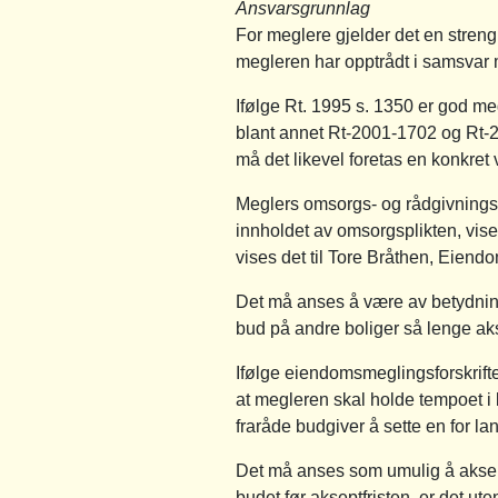
Ansvarsgrunnlag
For meglere gjelder det en streng
megleren har opptrådt i samsvar
Ifølge Rt. 1995 s. 1350 er god megl
blant annet Rt-2001-1702 og Rt-20
må det likevel foretas en konkret vu
Meglers omsorgs- og rådgivningsp
innholdet av omsorgsplikten, vises
vises det til Tore Bråthen, Eie
Det må anses å være av betydning 
bud på andre boliger så lenge aks
Ifølge eiendomsmeglingsforskrifte
at megleren skal holde tempoet i b
fraråde budgiver å sette en for lan
Det må anses som umulig å aksep
budet før akseptfristen, er det ute