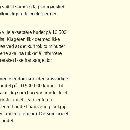
en satt til samme dag som ønsket
ullmektigen (fullmektigen) en
 ville akseptere budet på 10 500
ist. Klageren fikk dermed ikke
tes ved at det kun tok to minutter
uttene skal ha rukket å informere
taket ikke har sørget for
 annen eiendom som den ansvarlige
 budet på 10 500 000 kroner. Til
amtidig som hun var bundet til et
 første budet. Da megleren
eren hadde finansiering for kjøp
på en annen eiendom. Dersom budet
e budet.