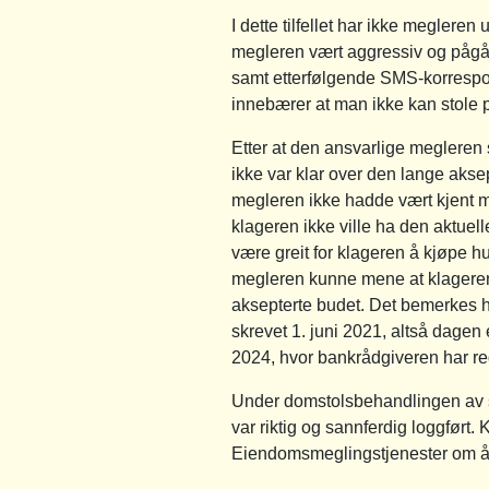
I dette tilfellet har ikke megleren 
megleren vært aggressiv og pågå
samt etterfølgende SMS-korrespo
innebærer at man ikke kan stole p
Etter at den ansvarlige megleren 
ikke var klar over den lange akse
megleren ikke hadde vært kjent me
klageren ikke ville ha den aktue
være greit for klageren å kjøpe h
megleren kunne mene at klageren
aksepterte budet. Det bemerkes he
skrevet 1. juni 2021, altså dagen 
2024, hvor bankrådgiveren har red
Under domstolsbehandlingen av sa
var riktig og sannferdig loggført
Eiendomsmeglingstjenester om å ta s