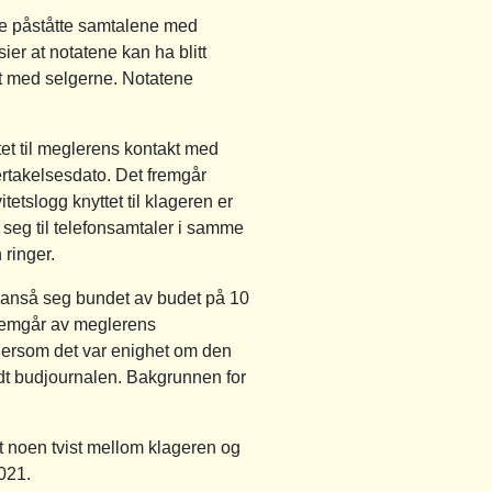
r de påståtte samtalene med
er at notatene kan ha blitt
ist med selgerne. Notatene
ttet til meglerens kontakt med
ertakelsesdato. Det fremgår
tetslogg knyttet til klageren er
r seg til telefonsamtaler i samme
ringer.
kke anså seg bundet av budet på 10
fremgår av meglerens
 Dersom det var enighet om den
endt budjournalen. Bakgrunnen for
t noen tvist mellom klageren og
021.