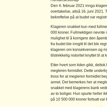
Den 4. februar 2021 innga klagere
overtakelse, altså 16. juni 2021.
bekreftelse på at budet var registr
Klageren snakket kun med fullmek
000 kroner. Fullmektigen nevnte i
mulighet til å korrigere den åpenba
fra budet ble inngitt til det ble re
klageren om konsekvensen og risi
tilstrekkelig notoritet knyttet til 
Etter hvert som tiden gikk, delt
megleren formidlet. Dette underbyg
tross for at megleren formidlet 
annet. Det bemerkes her at megler
snakket med klagerens bank vedrø
av to boliger. Hun spurte heller
på 10 500 000 kroner fortsatt var 