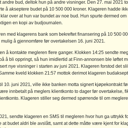
itt andre bud, deltok hun på andre visninger. Den 27. mai 2021 to
erte å akseptere budet på 10 500 000 kroner. Klageren hadde i
e klar over at hun var bundet av noe bud. Hun spurte dermed om
tigen en kopi av budjournalen.
en med klagerens bank som bekreftet finansering på 10 500 000
 mulig å gjennomføre før overtakelsen 16. juni 2021.
en å kontakte megleren flere ganger. Klokken 14:25 sendte me
 på å bli oppringt, så hun imidlertid at Finn-annonsen ble løftet
nsert nye visninger i starten av juni 2021. Klageren forstod det sl
 Samme kveld klokken 21:57 mottok derimot klageren budaksept 
til 10. juni 2021, ville ikke banken motta signert kjøpekontrakt f
ære innbetalt på meglers klientkonto to dager før overtakelse, 
klientkonto. Klageren stiller seg dermed spørrende til om meglere
21, sendte klageren en SMS til megleren hvor hun ga uttrykk fo
e at budet aldri ble avslått, samt at dette måtte være kjent for k