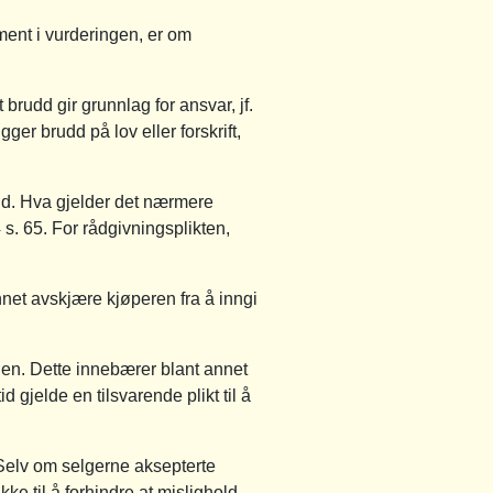
ment i vurderingen, er om
 brudd gir grunnlag for ansvar, jf.
er brudd på lov eller forskrift,
dd. Hva gjelder det nærmere
 s. 65. For rådgivningsplikten,
nnet avskjære kjøperen fra å inngi
nden. Dette innebærer blant annet
gjelde en tilsvarende plikt til å
elv om selgerne aksepterte
kke til å forhindre at mislighold