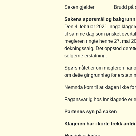
Saken gjelder: Brudd på omsorg
Sakens spørsmål og bakgrunn
Den 4. februar 2021 innga klager
til samme dag som ønsket overtake
megleren ringte henne 27. mai 202
dekningssalg. Det oppstod derette
selgerne erstatning.
Spørsmålet er om megleren har op
om dette gir grunnlag for erstatni
Nemnda kom til at klagen ikke før
Fagansvarlig hos innklagede er 
Partenes syn på saken
Klageren har i korte trekk anfør
Hendelsesforløp