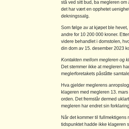
stå ved sitt bud, ba megleren o
det har vært en opphetet uenighet
dekningssalg.
Som følge av at kjøpet ble hevet,
andre for 10 200 000 kroner. Ette
videre behandlet i domstolen, hv
din dom av 15. desember 2023 kom 
Kontakten mellom megleren og kl
Det stemmer ikke at megleren har 
meglerforetakets påståtte samtaler
Hva gjelder meglerens anropslogg
klageren med megleren 13. mars og 
orden. Det fremstår dermed uklart
megleren har endret sin forklarin
Når det kommer til fullmektigens 
tidspunktet hadde ikke klageren 