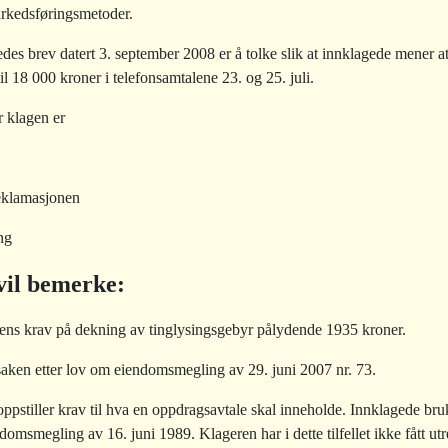
arkedsføringsmetoder.
des brev datert 3. september 2008 er å tolke slik at innklagede mener a
il 18 000 kroner i telefonsamtalene 23. og 25. juli.
 klagen er
reklamasjonen
ng
il bemerke:
rens krav på dekning av tinglysingsgebyr pålydende 1935 kroner.
ken etter lov om eiendomsmegling av 29. juni 2007 nr. 73.
stiller krav til hva en oppdragsavtale skal inneholde. Innklagede bruk
msmegling av 16. juni 1989. Klageren har i dette tilfellet ikke fått utr