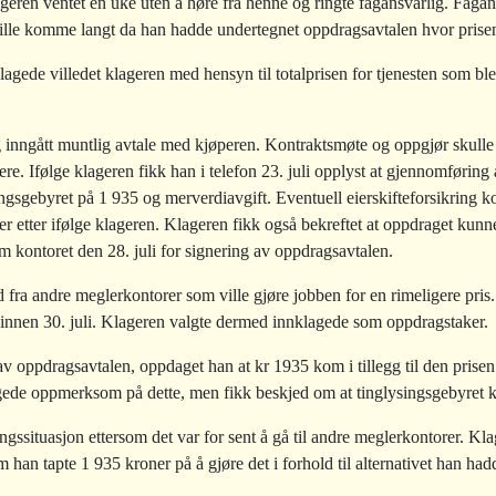
geren ventet en uke uten å høre fra henne og ringte fagansvarlig. Fagans
ville komme langt da han hadde undertegnet oppdragsavtalen hvor prise
gede villedet klageren med hensyn til totalprisen for tjenesten som ble 
g inngått muntlig avtale med kjøperen. Kontraktsmøte og oppgjør skull
re. Ifølge klageren fikk han i telefon 23. juli opplyst at gjennomførin
ngsgebyret på 1 935 og merverdiavgift. Eventuell eierskifteforsikring k
ger etter ifølge klageren. Klageren fikk også bekreftet at oppdraget kunne
 kontoret den 28. juli for signering av oppdragsavtalen.
 fra andre meglerkontorer som ville gjøre jobben for en rimeligere pris
n innen 30. juli. Klageren valgte dermed innklagede som oppdragstaker.
v oppdragsavtalen, oppdaget han at kr 1935 kom i tillegg til den prisen
gede oppmerksom på dette, men fikk beskjed om at tinglysingsgebyret kom
ngssituasjon ettersom det var for sent å gå til andre meglerkontorer. Klag
han tapte 1 935 kroner på å gjøre det i forhold til alternativet han had