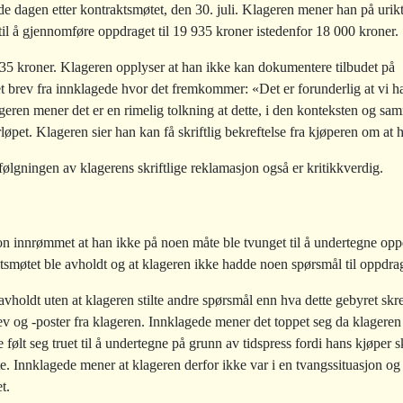
dagen etter kontraktsmøtet, den 30. juli. Klageren mener han på uriktig 
il å gjennomføre oppdraget til 19 935 kroner istedenfor 18 000 kroner.
935 kroner. Klageren opplyser at han ikke kan dokumentere tilbudet på
l et brev fra innklagede hvor det fremkommer: «Det er forunderlig at vi h
lageren mener det er en rimelig tolkning at dette, i den konteksten og s
løpet. Klageren sier han kan få skriftlig bekreftelse fra kjøperen om at h
lgningen av klagerens skriftlige reklamasjon også er kritikkverdig.
fon innrømmet at han ikke på noen måte ble tvunget til å undertegne op
ktsmøtet ble avholdt og at klageren ikke hadde noen spørsmål til oppdra
avholdt uten at klageren stilte andre spørsmål enn hva dette gebyret skr
ev og -poster fra klageren. Innklagede mener det toppet seg da klageren
ølt seg truet til å undertegne på grunn av tidspress fordi hans kjøper sk
te. Innklagede mener at klageren derfor ikke var i en tvangssituasjon og
t.