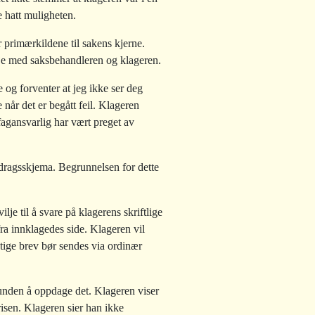
e hatt muligheten.
 primærkildene til sakens kjerne.
nje med saksbehandleren og klageren.
 og forventer at jeg ikke ser deg
 når det er begått feil. Klageren
agansvarlig har vært preget av
pdragsskjema. Begrunnelsen for dette
lje til å svare på klagerens skriftlige
 fra innklagedes side. Klageren vil
ktige brev bør sendes via ordinær
kunden å oppdage det. Klageren viser
risen. Klageren sier han ikke