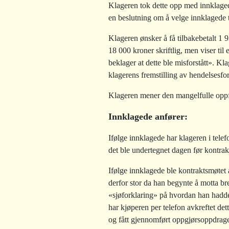
Klageren tok dette opp med innklagede 
en beslutning om å velge innklagede t
Klageren ønsker å få tilbakebetalt 1 
18 000 kroner skriftlig, men viser ti
beklager at dette ble misforstått». K
klagerens fremstilling av hendelsesfor
Klageren mener den mangelfulle oppfø
Innklagede anfører:
Ifølge innklagede har klageren i tele
det ble undertegnet dagen før kontra
Ifølge innklagede ble kontraktsmøtet 
derfor stor da han begynte å motta br
«sjøforklaring» på hvordan han hadde f
har kjøperen per telefon avkreftet det
og fått gjennomført oppgjørsoppdrage