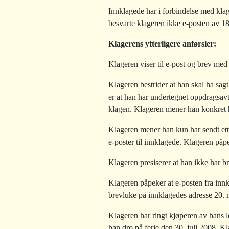
Innklagede har i forbindelse med klage
besvarte klageren ikke e-posten av 18.
Klagerens ytterligere anførsler:
Klageren viser til e-post og brev med 
Klageren bestrider at han skal ha sag
er at han har undertegnet oppdragsav
klagen. Klageren mener han konkret ha
Klageren mener han kun har sendt ett 
e-poster til innklagede. Klageren påpe
Klageren presiserer at han ikke har b
Klageren påpeker at e-posten fra innkl
brevluke på innklagedes adresse 20. 
Klageren har ringt kjøperen av hans lei
han dro på ferie den 30. juli 2008. Kl