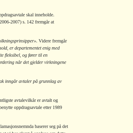
ppdragsavtale skal inneholde.
2006-2007) s. 142 fremgår at
olkningsprinsipper».
Videre fremgår
nhold, er departementet enig med
 fleksibel, og fører til en
urdering når det gjelder virkningene
etak inngår avtaler på grunnlag av
tligste avtalevilkår er avtalt og
benytte oppdragsavtale etter 1989
klamasjonsnemnda baserer seg på det