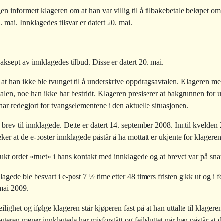
n informert klageren om at han var villig til å tilbakebetale beløpet om
 mai. Innklagedes tilsvar er datert 20. mai.
aksept av innklagedes tilbud. Disse er datert 20. mai.
t at han ikke ble tvunget til å underskrive oppdragsavtalen. Klageren men
talen, noe han ikke har bestridt. Klageren presiserer at bakgrunnen fo
r redegjort for tvangselementene i den aktuelle situasjonen.
brev til innklagede. Dette er datert 14. september 2008. Inntil kvelden 
ker at de e-poster innklagede påstår å ha mottatt er ukjente for klageren
rukt ordet «truet» i hans kontakt med innklagede og at brevet var på sna
agede ble besvart i e-post 7 ½ time etter 48 timers fristen gikk ut og i f
mai 2009.
lighet og ifølge klageren står kjøperen fast på at han uttalte til klagere
ageren mener innklagede har misforstått og feilsluttet når han påstår at 