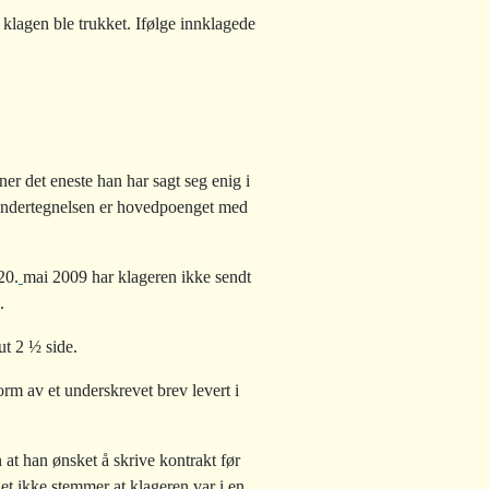
 klagen ble trukket. Ifølge innklagede
er det eneste han har sagt seg enig i
r undertegnelsen er hovedpoenget med
20.
mai 2009 har klageren ikke sendt
.
ut 2 ½ side.
orm av et underskrevet brev levert i
n at han ønsket å skrive kontrakt før
det ikke stemmer at klageren var i en