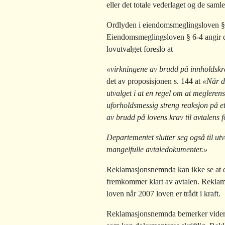
eller det totale vederlaget og de sam
Ordlyden i eiendomsmeglingsloven § 6-
Eiendomsmeglingsloven § 6-4 angir d
lovutvalget foreslo at
«virkningene av brudd på innholdskrav
det av proposisjonen s. 144 at
«Når de
utvalget i at en regel om at meglerens 
uforholdsmessig streng reaksjon på et
av brudd på lovens krav til avtalens 
Departementet slutter seg også til utv
mangelfulle avtaledokumenter.»
Reklamasjonsnemnda kan ikke se at det i
fremkommer klart av avtalen. Reklama
loven når 2007 loven er trådt i kraft.
Reklamasjonsnemnda bemerker videre 