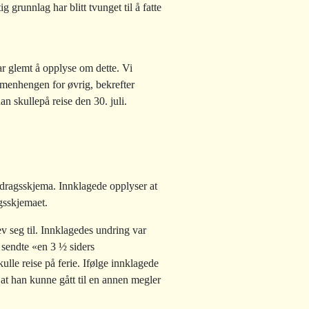
grunnlag har blitt tvunget til å fatte
ar glemt å opplyse om dette. Vi
ammenhengen for øvrig, bekrefter
an skullepå reise den 30. juli.
pdragsskjema. Innklagede opplyser at
gsskjemaet.
ev seg til. Innklagedes undring var
 sendte «en 3 ½ siders
ulle reise på ferie. Ifølge innklagede
 at han kunne gått til en annen megler