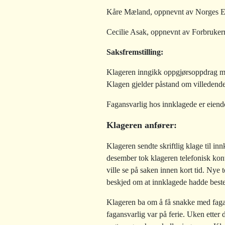
Kåre Mæland, oppnevnt av Norges E
Cecilie Asak, oppnevnt av Forbruker
Saksfremstilling
:
Klageren inngikk oppgjørsoppdrag med
Klagen gjelder påstand om villedende
Fagansvarlig hos innklagede er eien
Klageren anfører:
Klageren sendte skriftlig klage til in
desember tok klageren telefonisk kon
ville se på saken innen kort tid. Nye 
beskjed om at innklagede hadde beste
Klageren ba om å få snakke med fagans
fagansvarlig var på ferie. Uken etter de