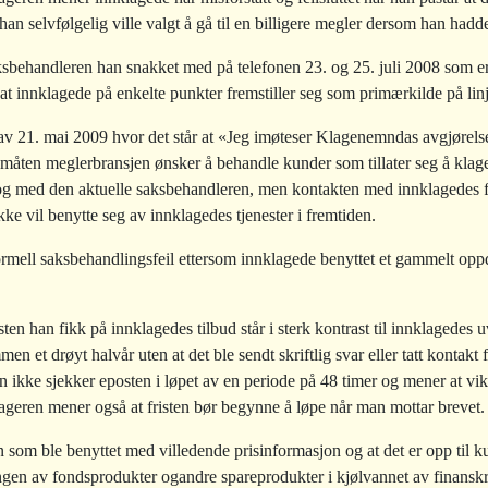
an selvfølgelig ville valgt å gå til en billigere megler dersom han hadd
ksbehandleren han snakket med på telefonen 23. og 25. juli 2008 som er
at innklagede på enkelte punkter fremstiller seg som primærkilde på li
 av 21. mai 2009 hvor det står at «Jeg imøteser Klagenemndas avgjørelse
r måten meglerbransjen ønsker å behandle kunder som tillater seg å klage
alog med den aktuelle saksbehandleren, men kontakten med innklagedes f
ke vil benytte seg av innklagedes tjenester i fremtiden.
ormell saksbehandlingsfeil ettersom innklagede benyttet et gammelt op
en han fikk på innklagedes tilbud står i sterk kontrast til innklagedes uvi
men et drøyt halvår uten at det ble sendt skriftlig svar eller tatt kontakt
n ikke sjekker eposten i løpet av en periode på 48 timer og mener at vi
lageren mener også at fristen bør begynne å løpe når man mottar brevet.
som ble benyttet med villedende prisinformasjon og at det er opp til 
øringen av fondsprodukter ogandre spareprodukter i kjølvannet av finansk