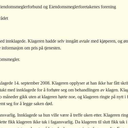
iendomsmeglerforbund og Eiendomsmeglerforetakenes forening
rådet
 innklagede. Klageren hadde selv inngått avtale med kjøperen, og ønsk
 informasjon om pris på tjenesten.
domsmegler.
nklagede 14. september 2008. Klageren opplyser at han ikke har fått skrif
takt med innklagede for å forhøre seg om behandlingen av klagen. Kla
to måneder gikk uten at klageren hørte noe, og klageren ringte på nytt i
mt seg for å legge saken død.
varlig. Innklagede sa hun ville være å treffe uken etter. Klageren rin
tte fikk klageren ikke tak i fagansvarlig. Da klageren til slutt fikk tak i 