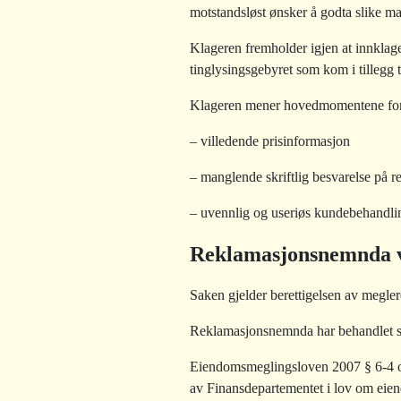
motstandsløst ønsker å godta slike m
Klageren fremholder igjen at innklage
tinglysingsgebyret som kom i tillegg t
Klageren mener hovedmomentene for
–
villedende prisinformasjon
–
manglende skriftlig besvarelse på 
–
uvennlig og useriøs kundebehandli
Reklamasjonsnemnda v
Saken gjelder berettigelsen av megle
Reklamasjonsnemnda har behandlet sa
Eiendomsmeglingsloven 2007 § 6-4 opp
av Finansdepartementet i lov om eiendo