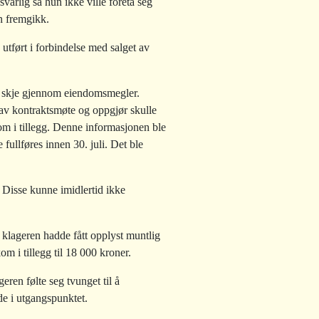
varlig sa hun ikke ville foreta seg
n fremgikk.
utført i forbindelse med salget av
e skje gjennom eiendomsmegler.
g av kontraktsmøte og oppgjør skulle
om i tillegg. Denne informasjonen ble
 fullføres innen 30. juli. Det ble
. Disse kunne imidlertid ikke
 klageren hadde fått opplyst muntlig
 i tillegg til 18 000 kroner.
eren følte seg tvunget til å
de i utgangspunktet.