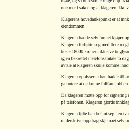
møte, og sa hun skulle ringe opp. Kla
noe mer i saken og at klageren ikke 
Klagerens hovedankepunkt er at innkla
eiendommen.
Klageren hadde selv funnet kjøper o
Klageren forhørte seg med flere megle
koste 18000 kroner inklusive tinglysi
igjen bekreftet i telefonsamtale to da
avtale at klageren skulle komme innom
Klageren opplyser at han hadde tilbud
garantere at de kunne fullføre jobbe
Da klageren møtte opp for signering a
på telefonen. Klageren gjorde innkla
Klageren følte han befant seg i en tva
underskrive oppdragsskjemaet selv om 