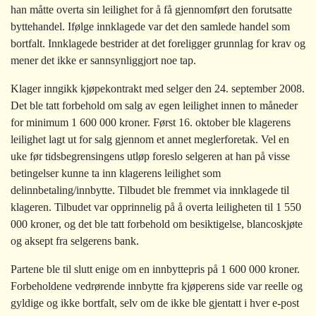
han måtte overta sin leilighet for å få gjennomført den forutsatte
byttehandel. Ifølge innklagede var det den samlede handel som
bortfalt. Innklagede bestrider at det foreligger grunnlag for krav og
mener det ikke er sannsynliggjort noe tap.
Klager inngikk kjøpekontrakt med selger den 24. september 2008.
Det ble tatt forbehold om salg av egen leilighet innen to måneder
for minimum 1 600 000 kroner. Først 16. oktober ble klagerens
leilighet lagt ut for salg gjennom et annet meglerforetak. Vel en
uke før tidsbegrensingens utløp foreslo selgeren at han på visse
betingelser kunne ta inn klagerens leilighet som
delinnbetaling/innbytte. Tilbudet ble fremmet via innklagede til
klageren. Tilbudet var opprinnelig på å overta leiligheten til 1 550
000 kroner, og det ble tatt forbehold om besiktigelse, blancoskjøte
og aksept fra selgerens bank.
Partene ble til slutt enige om en innbyttepris på 1 600 000 kroner.
Forbeholdene vedrørende innbytte fra kjøperens side var reelle og
gyldige og ikke bortfalt, selv om de ikke ble gjentatt i hver e-post