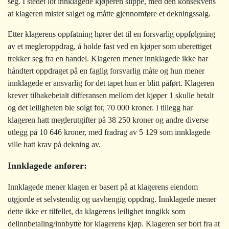
seg. I stedet lot innklagede kjøperen slippe, med den konsekvens
at klageren mistet salget og måtte gjennomføre et dekningssalg.
Etter klagerens oppfatning hører det til en forsvarlig oppfølgning
av et megleroppdrag, å holde fast ved en kjøper som uberettiget
trekker seg fra en handel. Klageren mener innklagede ikke har
håndtert oppdraget på en faglig forsvarlig måte og hun mener
innklagede er ansvarlig for det tapet hun er blitt påført. Klageren
krever tilbakebetalt differansen mellom det kjøper 1 skulle betalt
og det leiligheten ble solgt for, 70 000 kroner. I tillegg har
klageren hatt meglerutgifter på 38 250 kroner og andre diverse
utlegg på 10 646 kroner, med fradrag av 5 129 som innklagede
ville hatt krav på dekning av.
Innklagede anfører:
Innklagede mener klagen er basert på at klagerens eiendom
utgjorde et selvstendig og uavhengig oppdrag. Innklagede mener
dette ikke er tilfellet, da klagerens leilighet inngikk som
delinnbetaling/innbytte for klagerens kjøp. Klageren ser bort fra at