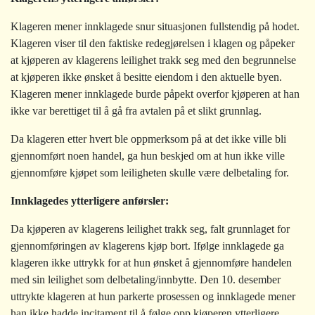
Klageren mener innklagede snur situasjonen fullstendig på hodet.
Klageren viser til den faktiske redegjørelsen i klagen og påpeker
at kjøperen av klagerens leilighet trakk seg med den begrunnelse
at kjøperen ikke ønsket å besitte eiendom i den aktuelle byen.
Klageren mener innklagede burde påpekt overfor kjøperen at han
ikke var berettiget til å gå fra avtalen på et slikt grunnlag.
Da klageren etter hvert ble oppmerksom på at det ikke ville bli
gjennomført noen handel, ga hun beskjed om at hun ikke ville
gjennomføre kjøpet som leiligheten skulle være delbetaling for.
Innklagedes ytterligere anførsler:
Da kjøperen av klagerens leilighet trakk seg, falt grunnlaget for
gjennomføringen av klagerens kjøp bort. Ifølge innklagede ga
klageren ikke uttrykk for at hun ønsket å gjennomføre handelen
med sin leilighet som delbetaling/innbytte. Den 10. desember
uttrykte klageren at hun parkerte prosessen og innklagede mener
han ikke hadde incitament til å følge opp kjøperen ytterligere.