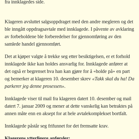
fra innklagedes side.
Klageren avsluttet salgsoppdraget med den andre megleren og det
ble inngått oppdragsavtale med innklagede. I påvente av avklaring
av forbeholdene ble forberedelser for gjennomføring av den
samlede handel gjennomført.
Det at kjøper valgte å trekke seg etter besiktigelsen, er et forhold
innklagede ikke kan holdes ansvarlig for. Innklagede anfører at
det også er begrenset hva han kan gjøre for å «holde på» en part
og bemerker at klageren 10. desember skrev
«Takk skal du ha! Da
parkerer jeg denne prosessen»
.
Innklagede viser til mail fra klageren datert 10. desember og mail
datert 7. januar 2009 og mener at dette vanskelig kan betraktes på
annen måte enn en aksept for at hele avtalekomplekset bortfalt.
Innklagede påstår seg frifunnet for det fremsatte krav.
Klagerens ytterligere anførsler: