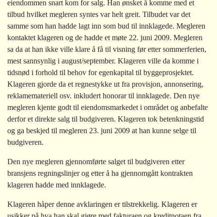
eiendommen snart kom for salg. Han ønsket å komme med et
tilbud hvilket megleren syntes var helt greit. Tilbudet var det
samme som han hadde lagt inn som bud til innklagede. Megleren
kontaktet klageren og de hadde et møte 22. juni 2009. Megleren
sa da at han ikke ville klare å få til visning før etter sommerferien,
mest sannsynlig i august/september. Klageren ville da komme i
tidsnød i forhold til behov for egenkapital til byggeprosjektet.
Klageren gjorde da et regnestykke ut fra provisjon, annonsering,
reklamemateriell osv. inkludert honorar til innklagede. Den nye
megleren kjente godt til eiendomsmarkedet i området og anbefalte
derfor et direkte salg til budgiveren. Klageren tok betenkningstid
og ga beskjed til megleren 23. juni 2009 at han kunne selge til
budgiveren.
Den nye megleren gjennomførte salget til budgiveren etter
bransjens regningslinjer og etter å ha gjennomgått kontrakten
klageren hadde med innklagede.
Klageren håper denne avklaringen er tilstrekkelig. Klageren er
usikker på hva han skal gjøre med fakturaen og kreditnotaen fra