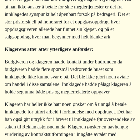
at han ikke ønsker å betale for sine meglertjenester er det fra
innklagedes synspunkt helt åpenbart forsøk på bedrageri. Det er
stor prisforskjell på honoraret for et oppgjørsoppdrag, hvor
oppdragsgiveren allerede har funnet sin kjøper, og på et
salgsoppdrag hvor man begynner med helt blanke ark.
Klagerens atter atter ytterligere anførsler:
Budgiveren og klageren hadde kontakt under budrunden da
budgiveren hadde flere spørsmål vedrørende huset som
innklagede ikke kunne svar e på. Det ble ikke gjort noen avtale
om handel i disse samtalene. Innklagede hadde pålagt klageren å
holde seg unna både pris og meglerrelaterte oppgaver.
Klageren har heller ikke hatt noen ønsker om å unngå å betale
innklagede for utført arbeid i forbindelse med oppdraget. Det har
han også gitt uttrykk for i brevet til innklagede før oversendelse av
saken til Reklamasjonsnemnda. Klageren ønsker en uavhengig
vurdering av kontraktsutformingen i inngåtte avtaler med