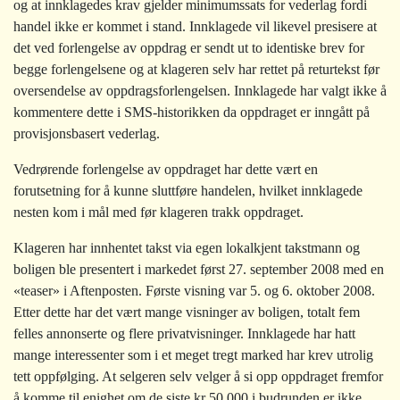
og at innklagedes krav gjelder minimumssats for vederlag fordi
handel ikke er kommet i stand. Innklagede vil likevel presisere at
det ved forlengelse av oppdrag er sendt ut to identiske brev for
begge forlengelsene og at klageren selv har rettet på returtekst før
oversendelse av oppdragsforlengelsen. Innklagede har valgt ikke å
kommentere dette i SMS-historikken da oppdraget er inngått på
provisjonsbasert vederlag.
Vedrørende forlengelse av oppdraget har dette vært en
forutsetning for å kunne sluttføre handelen, hvilket innklagede
nesten kom i mål med før klageren trakk oppdraget.
Klageren har innhentet takst via egen lokalkjent takstmann og
boligen ble presentert i markedet først 27. september 2008 med en
«teaser» i Aftenposten. Første visning var 5. og 6. oktober 2008.
Etter dette har det vært mange visninger av boligen, totalt fem
felles annonserte og flere privatvisninger. Innklagede har hatt
mange interessenter som i et meget tregt marked har krev utrolig
tett oppfølging. At selgeren selv velger å si opp oppdraget fremfor
å komme til enighet om de siste kr 50 000 i budrunden er ikke