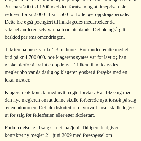
20. mars 2009 kl 1200 med den forutsetning at timeprisen ble
redusert fra kr 2 000 til kr 1 500 for forlenget oppdragsperiode.
Dette ble også poengtert til innklagedes medarbeider da
saksbehandleren selv var på ferie utenlands. Det ble også gitt
beskjed per sms omendringen.
Taksten på huset var kr 5,3 millioner. Budrunden endte med et
bud på kr 4 700 000, noe klagerens syntes var for lavt og han
ønsket derfor å avslutte oppdraget. Tilliten til innklagedes
meglerjobb var da dårlig og klageren ønsket å forsøke med en
lokal megler.
Klageren tok kontakt med nytt meglerforetak. Han ble enig med
den nye megleren om at denne skulle forberede nytt forsøk på salg
av eiendommen. Det ble diskutert om hvorvidt huset skulle legges
ut for salg før fellesferien eller etter skolestart.
Forberedelsene til salg startet mai/juni. Tidligere budgiver
kontaktet ny megler 21. juni 2009 med forespørsel om