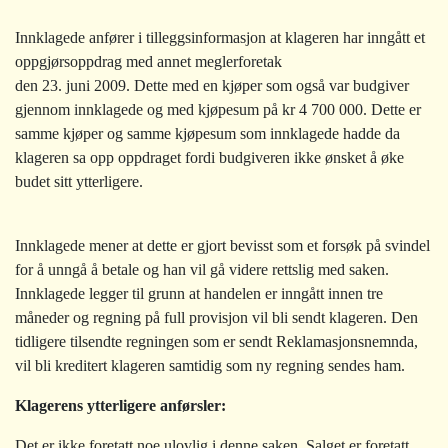
Innklagede anfører i tilleggsinformasjon at klageren har inngått et
oppgjørsoppdrag med annet meglerforetak
den 23. juni 2009. Dette med en kjøper som også var budgiver
gjennom innklagede og med kjøpesum på kr 4 700 000. Dette er
samme kjøper og samme kjøpesum som innklagede hadde da
klageren sa opp oppdraget fordi budgiveren ikke ønsket å øke
budet sitt ytterligere.
Innklagede mener at dette er gjort bevisst som et forsøk på svindel
for å unngå å betale og han vil gå videre rettslig med saken.
Innklagede legger til grunn at handelen er inngått innen tre
måneder og regning på full provisjon vil bli sendt klageren. Den
tidligere tilsendte regningen som er sendt Reklamasjonsnemnda,
vil bli kreditert klageren samtidig som ny regning sendes ham.
Klagerens ytterligere anførsler:
Det er ikke foretatt noe ulovlig i denne saken. Salget er foretatt