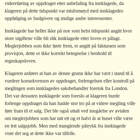
videreføring av oppdraget etter anbefaling fra innklagede, da
klageren på dette tidspunkt var misfornøyd med innklagedes
oppfølging av budgivere og mulige andre interessenter.
Innklagede har heller ikke på noe som helst tidspunkt angitt hvor
store utgiftene ville bli slik innklagede etter loven er pålagt.
Meglerjobben som ikke førte frem, er angitt på fakturaen som
provisjon, dette er ikke korrekt betegnelse i henhold til
regnskapsloven.
Klageren anfører at han av denne grunn ikke har vært i stand til å
vurdere konsekvensen av oppdraget, forlengelsen eller kontroll på
meglingen som innklagedes saksbehandler foretok fra London.
Det var dessuten innklagede som foreslo at klageren burde
forlenge oppdraget da han hadde stor tro på at videre megling ville
føre fram til et salg. Det ble også uttalt ved inngåelse av avtalen
om meglerjobben som har tatt ett og et halvt år at huset ville være
en lett salgsjobb. Men med manglende påtrykk fra innklagede
viste det seg at dette ikke var tilfelle.