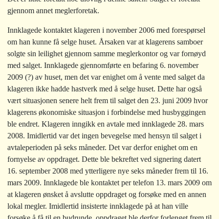
gjennom annet meglerforetak.
Innklagede kontaktet klageren i november 2006 med forespørsel
om han kunne få selge huset. Årsaken var at klagerens samboer
solgte sin leilighet gjennom samme meglerkontor og var fornøyd
med salget. Innklagede gjennomførte en befaring 6. november
2009 (?) av huset, men det var enighet om å vente med salget da
klageren ikke hadde hastverk med å selge huset. Dette har også
vært situasjonen senere helt frem til salget den 23. juni 2009 hvor
klagerens økonomiske situasjon i forbindelse med husbyggingen
ble endret. Klageren inngikk en avtale med innklagede 28. mars
2008. Imidlertid var det ingen bevegelse med hensyn til salget i
avtaleperioden på seks måneder. Det var derfor enighet om en
fornyelse av oppdraget. Dette ble bekreftet ved signering datert
16. september 2008 med ytterligere nye seks måneder frem til 16.
mars 2009. Innklagede ble kontaktet per telefon 13. mars 2009 om
at klageren ønsket å avslutte oppdraget og forsøke med en annen
lokal megler. Imidlertid insisterte innklagede på at han ville
forsøke å få til en budrunde, oppdraget ble derfor forlenget frem til