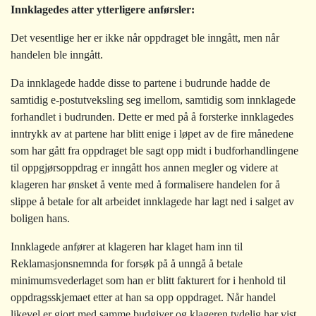
Innklagedes atter ytterligere anførsler:
Det vesentlige her er ikke når oppdraget ble inngått, men når
handelen ble inngått.
Da innklagede hadde disse to partene i budrunde hadde de
samtidig e-postutveksling seg imellom, samtidig som innklagede
forhandlet i budrunden. Dette er med på å forsterke innklagedes
inntrykk av at partene har blitt enige i løpet av de fire månedene
som har gått fra oppdraget ble sagt opp midt i budforhandlingene
til oppgjørsoppdrag er inngått hos annen megler og videre at
klageren har ønsket å vente med å formalisere handelen for å
slippe å betale for alt arbeidet innklagede har lagt ned i salget av
boligen hans.
Innklagede anfører at klageren har klaget ham inn til
Reklamasjonsnemnda for forsøk på å unngå å betale
minimumsvederlaget som han er blitt fakturert for i henhold til
oppdragsskjemaet etter at han sa opp oppdraget. Når handel
likevel er gjort med samme budgiver og klageren tydelig har vist