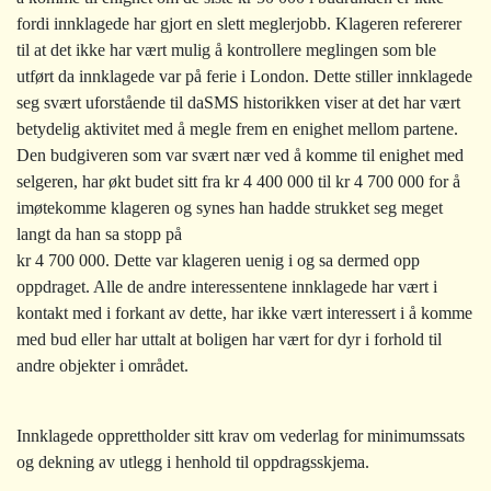
fordi innklagede har gjort en slett meglerjobb. Klageren refererer
til at det ikke har vært mulig å kontrollere meglingen som ble
utført da innklagede var på ferie i London. Dette stiller innklagede
seg svært uforstående til daSMS historikken viser at det har vært
betydelig aktivitet med å megle frem en enighet mellom partene.
Den budgiveren som var svært nær ved å komme til enighet med
selgeren, har økt budet sitt fra kr 4 400 000 til kr 4 700 000 for å
imøtekomme klageren og synes han hadde strukket seg meget
langt da han sa stopp på
kr 4 700 000. Dette var klageren uenig i og sa dermed opp
oppdraget. Alle de andre interessentene innklagede har vært i
kontakt med i forkant av dette, har ikke vært interessert i å komme
med bud eller har uttalt at boligen har vært for dyr i forhold til
andre objekter i området.
Innklagede opprettholder sitt krav om vederlag for minimumssats
og dekning av utlegg i henhold til oppdragsskjema.