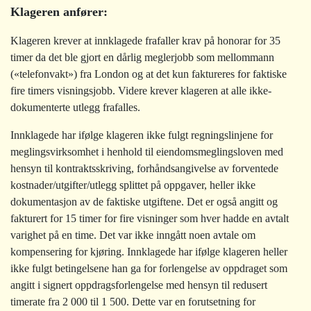
Klageren anfører:
Klageren krever at innklagede frafaller krav på honorar for 35
timer da det ble gjort en dårlig meglerjobb som mellommann
(«telefonvakt») fra London og at det kun faktureres for faktiske
fire timers visningsjobb. Videre krever klageren at alle ikke-
dokumenterte utlegg frafalles.
Innklagede har ifølge klageren ikke fulgt regningslinjene for
meglingsvirksomhet i henhold til eiendomsmeglingsloven med
hensyn til kontraktsskriving, forhåndsangivelse av forventede
kostnader/utgifter/utlegg splittet på oppgaver, heller ikke
dokumentasjon av de faktiske utgiftene. Det er også angitt og
fakturert for 15 timer for fire visninger som hver hadde en avtalt
varighet på en time. Det var ikke inngått noen avtale om
kompensering for kjøring. Innklagede har ifølge klageren heller
ikke fulgt betingelsene han ga for forlengelse av oppdraget som
angitt i signert oppdragsforlengelse med hensyn til redusert
timerate fra 2 000 til 1 500. Dette var en forutsetning for