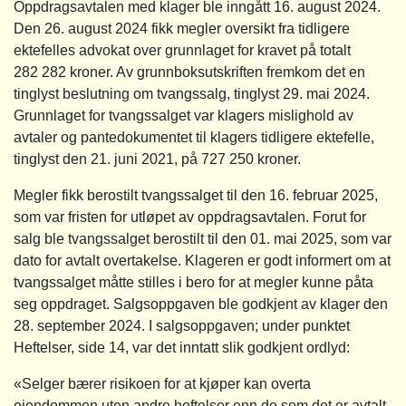
Oppdragsavtalen med klager ble inngått 16. august 2024.
Den 26. august 2024 fikk megler oversikt fra tidligere
ektefelles advokat over grunnlaget for kravet på totalt
282 282 kroner. Av grunnboksutskriften fremkom det en
tinglyst beslutning om tvangssalg, tinglyst 29. mai 2024.
Grunnlaget for tvangssalget var klagers mislighold av
avtaler og pantedokumentet til klagers tidligere ektefelle,
tinglyst den 21. juni 2021, på 727 250 kroner.
Megler fikk berostilt tvangssalget til den 16. februar 2025,
som var fristen for utløpet av oppdragsavtalen. Forut for
salg ble tvangssalget berostilt til den 01. mai 2025, som var
dato for avtalt overtakelse. Klageren er godt informert om at
tvangssalget måtte stilles i bero for at megler kunne påta
seg oppdraget. Salgsoppgaven ble godkjent av klager den
28. september 2024. I salgsoppgaven; under punktet
Heftelser, side 14, var det inntatt slik godkjent ordlyd:
«Selger bærer risikoen for at kjøper kan overta
eiendommen uten andre heftelser enn de som det er avtalt