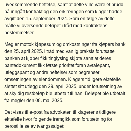
uvedkommende heftelse, samt at dette ville være et brudd
på inngått kontrakt og den erklæringen som klager hadde
avgitt den 15. september 2024. Som en følge av dette
måtte vi oversende beløpet i tråd med kontraktens
bestemmelser.
Megler mottok kjøpesum og omkostninger fra kjøpers bank
den 25. april 2025. I tråd med vanlig praksis forutsatte
banken at kjøper fikk tinglysing skjøte samt at deres
pantedokument fikk første prioritet foran avtalepant,
utleggspant og andre heftelser som begrenser
omsetningen av eiendommen. Klagers tidligere ektefelle
slettet sitt utlegg den 29. april 2025, under forutsetning av
at skyldig restbeløp ble utbetalt til han. Beløpet ble utbetalt
fra megler den 08. mai 2025.
Det vises til e-post fra advokaten til klagerens tidligere
ektefelle hvor følgende fremgikk som forutsetning for
berostillelse av tvangssalget: