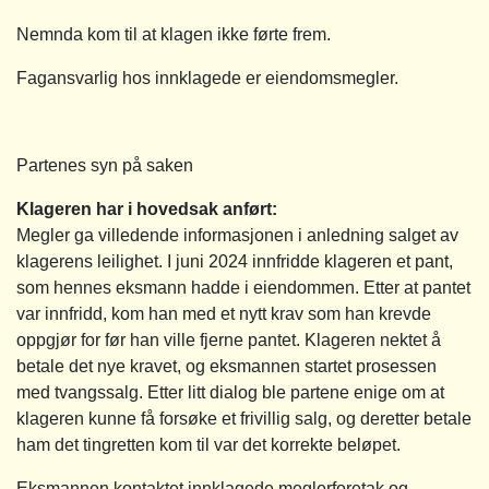
Nemnda kom til at klagen ikke førte frem.
Fagansvarlig hos innklagede er eiendomsmegler.
Partenes syn på saken
Klageren har i hovedsak anført:
Megler ga villedende informasjonen i anledning salget av
klagerens leilighet. I juni 2024 innfridde klageren et pant,
som hennes eksmann hadde i eiendommen. Etter at pantet
var innfridd, kom han med et nytt krav som han krevde
oppgjør for før han ville fjerne pantet. Klageren nektet å
betale det nye kravet, og eksmannen startet prosessen
med tvangssalg. Etter litt dialog ble partene enige om at
klageren kunne få forsøke et frivillig salg, og deretter betale
ham det tingretten kom til var det korrekte beløpet.
Eksmannen kontaktet innklagede meglerforetak og