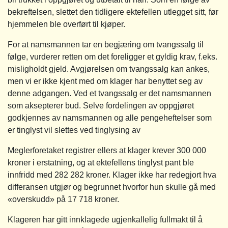
bekreftelsen, slettet den tidligere ektefellen utlegget sitt, før
hjemmelen ble overført til kjøper.
For at namsmannen tar en begjæring om tvangssalg til
følge, vurderer retten om det foreligger et gyldig krav, f.eks.
misligholdt gjeld. Avgjørelsen om tvangssalg kan ankes,
men vi er ikke kjent med om klager har benyttet seg av
denne adgangen. Ved et tvangssalg er det namsmannen
som aksepterer bud. Selve fordelingen av oppgjøret
godkjennes av namsmannen og alle pengeheftelser som
er tinglyst vil slettes ved tinglysing av
Meglerforetaket registrer ellers at klager krever 300 000
kroner i erstatning, og at ektefellens tinglyst pant ble
innfridd med 282 282 kroner. Klager ikke har redegjort hva
differansen utgjør og begrunnet hvorfor hun skulle gå med
«overskudd» på 17 718 kroner.
Klageren har gitt innklagede ugjenkallelig fullmakt til å