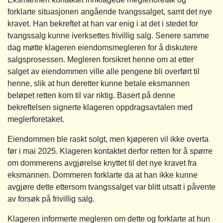
forklarte situasjonen angående tvangssalget, samt det nye
kravet. Han bekreftet at han var enig i at det i stedet for
tvangssalg kunne iverksettes frivillig salg. Senere samme
dag møtte klageren eiendomsmegleren for å diskutere
salgsprosessen. Megleren forsikret henne om at etter
salget av eiendommen ville alle pengene bli overført til
henne, slik at hun deretter kunne betale eksmannen
beløpet retten kom til var riktig. Basert på denne
bekreftelsen signerte klageren oppdragsavtalen med
meglerforetaket.
Eiendommen ble raskt solgt, men kjøperen vil ikke overta
før i mai 2025. Klageren kontaktet derfor retten for å spørre
om dommerens avgjørelse knyttet til det nye kravet fra
eksmannen. Dommeren forklarte da at han ikke kunne
avgjøre dette ettersom tvangssalget var blitt utsatt i påvente
av forsøk på frivillig salg.
Klageren informerte megleren om dette og forklarte at hun