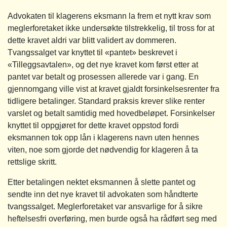
Advokaten til klagerens eksmann la frem et nytt krav som
meglerforetaket ikke undersøkte tilstrekkelig, til tross for at
dette kravet aldri var blitt validert av dommeren.
Tvangssalget var knyttet til «pantet» beskrevet i
«Tilleggsavtalen», og det nye kravet kom først etter at
pantet var betalt og prosessen allerede var i gang. En
gjennomgang ville vist at kravet gjaldt forsinkelsesrenter fra
tidligere betalinger. Standard praksis krever slike renter
varslet og betalt samtidig med hovedbeløpet. Forsinkelser
knyttet til oppgjøret for dette kravet oppstod fordi
eksmannen tok opp lån i klagerens navn uten hennes
viten, noe som gjorde det nødvendig for klageren å ta
rettslige skritt.
Etter betalingen nektet eksmannen å slette pantet og
sendte inn det nye kravet til advokaten som håndterte
tvangssalget. Meglerforetaket var ansvarlige for å sikre
heftelsesfri overføring, men burde også ha rådført seg med