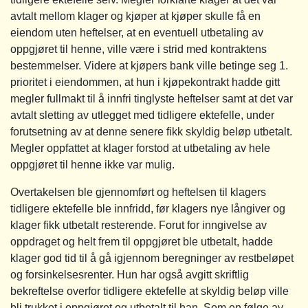
avtalt mellom klager og kjøper at kjøper skulle få en
eiendom uten heftelser, at en eventuell utbetaling av
oppgjøret til henne, ville være i strid med kontraktens
bestemmelser. Videre at kjøpers bank ville betinge seg 1.
prioritet i eiendommen, at hun i kjøpekontrakt hadde gitt
megler fullmakt til å innfri tinglyste heftelser samt at det var
avtalt sletting av utlegget med tidligere ektefelle, under
forutsetning av at denne senere fikk skyldig beløp utbetalt.
Megler oppfattet at klager forstod at utbetaling av hele
oppgjøret til henne ikke var mulig.
Overtakelsen ble gjennomført og heftelsen til klagers
tidligere ektefelle ble innfridd, før klagers nye långiver og
klager fikk utbetalt resterende. Forut for inngivelse av
oppdraget og helt frem til oppgjøret ble utbetalt, hadde
klager god tid til å gå igjennom beregninger av restbeløpet
og forsinkelsesrenter. Hun har også avgitt skriftlig
bekreftelse overfor tidligere ektefelle at skyldig beløp ville
bli trukket i oppgjøret og utbetalt til han. Som en følge av