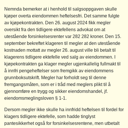
Nemnda bemerker at i henhold til salgsoppgaven skulle
kjøper overta eiendommen heftelsesfri. Det samme fulgte
av kjøpekontrakten. Den 26. august 2024 fikk megler
oversikt fra den tidligere ektefellens advokat om at
utestående forsinkelsesrenter var 282 282 kroner. Den 15.
september bekreftet klageren til megler at den utestående
kostnaden mottatt av megler 26. august ville bli betalt til
klagerens tidligere ektefelle ved salg av eiendommen. I
kjøpekontrakten ga klager megler ugjenkallelig fullmakt til
å innfri pengeheftelser som fremgikk av eiendommens
grunnboksutskrift. Megler har forholdt seg til denne
fremgangsmåten, som er i tråd med meglers plikt til å
gjennomføre en trygg og sikker eiendomshandel, jf.
eiendomsmeglingsloven § 1-1.
Dersom megler ikke skulle ha innfridd heftelsen til fordel for
klagers tidligere ektefelle, som hadde tinglyst
pantesikkerhet også for forsinkelsesrentene, men utbetalt