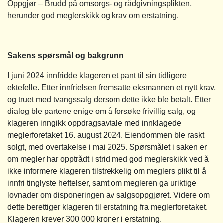
Oppgjør – Brudd på omsorgs- og rådgivningsplikten,
herunder god meglerskikk og krav om erstatning.
Sakens spørsmål og bakgrunn
I juni 2024 innfridde klageren et pant til sin tidligere
ektefelle. Etter innfrielsen fremsatte eksmannen et nytt krav,
og truet med tvangssalg dersom dette ikke ble betalt. Etter
dialog ble partene enige om å forsøke frivillig salg, og
klageren inngikk oppdragsavtale med innklagede
meglerforetaket 16. august 2024. Eiendommen ble raskt
solgt, med overtakelse i mai 2025. Spørsmålet i saken er
om megler har opptrådt i strid med god meglerskikk ved å
ikke informere klageren tilstrekkelig om meglers plikt til å
innfri tinglyste heftelser, samt om megleren ga uriktige
lovnader om disponeringen av salgsoppgjøret. Videre om
dette berettiger klageren til erstatning fra meglerforetaket.
Klageren krever 300 000 kroner i erstatning.