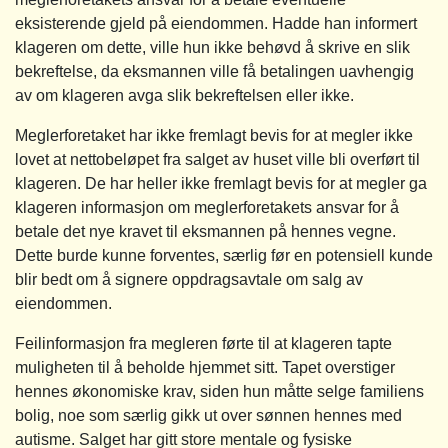
eksisterende gjeld på eiendommen. Hadde han informert
klageren om dette, ville hun ikke behøvd å skrive en slik
bekreftelse, da eksmannen ville få betalingen uavhengig
av om klageren avga slik bekreftelsen eller ikke.
Meglerforetaket har ikke fremlagt bevis for at megler ikke
lovet at nettobeløpet fra salget av huset ville bli overført til
klageren. De har heller ikke fremlagt bevis for at megler ga
klageren informasjon om meglerforetakets ansvar for å
betale det nye kravet til eksmannen på hennes vegne.
Dette burde kunne forventes, særlig før en potensiell kunde
blir bedt om å signere oppdragsavtale om salg av
eiendommen.
Feilinformasjon fra megleren førte til at klageren tapte
muligheten til å beholde hjemmet sitt. Tapet overstiger
hennes økonomiske krav, siden hun måtte selge familiens
bolig, noe som særlig gikk ut over sønnen hennes med
autisme. Salget har gitt store mentale og fysiske