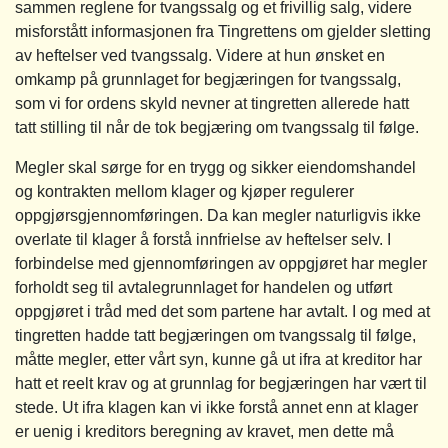
sammen reglene for tvangssalg og et frivillig salg, videre
misforstått informasjonen fra Tingrettens om gjelder sletting
av heftelser ved tvangssalg. Videre at hun ønsket en
omkamp på grunnlaget for begjæringen for tvangssalg,
som vi for ordens skyld nevner at tingretten allerede hatt
tatt stilling til når de tok begjæring om tvangssalg til følge.
Megler skal sørge for en trygg og sikker eiendomshandel
og kontrakten mellom klager og kjøper regulerer
oppgjørsgjennomføringen. Da kan megler naturligvis ikke
overlate til klager å forstå innfrielse av heftelser selv. I
forbindelse med gjennomføringen av oppgjøret har megler
forholdt seg til avtalegrunnlaget for handelen og utført
oppgjøret i tråd med det som partene har avtalt. I og med at
tingretten hadde tatt begjæringen om tvangssalg til følge,
måtte megler, etter vårt syn, kunne gå ut ifra at kreditor har
hatt et reelt krav og at grunnlag for begjæringen har vært til
stede. Ut ifra klagen kan vi ikke forstå annet enn at klager
er uenig i kreditors beregning av kravet, men dette må