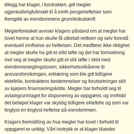
tillegg har klager, i kontrakten, gitt megler
ugjenkalleligfullmakt til å innfri pengeheftelser som
fremgikk av eiendommens grunnbokutskrift.
Meglerforetaket avviser klagers påstand om at megler har
lovet henne at hun skulle få utbetalt nettoen og selv forestå
eventuell innfrielse av heftelsen. Det medfører ikke riktighet
at megler skulle ha gitt et slikt løfte og det har formodning
mot seg at megler skulle gitt et slik løfte i strid med
eiendomsmeglingsloven, sikkerhetsvilkårene til
ansvarsforsikringen, erklæring som ble gitt tidligere
ektefelle, kontraktens bestemmelser og forutsetninger stilt
av kjøpers finansieringskilde. Megler har forholdt seg til
avtalegrunnlaget for disponering av oppgjøret, og innfridd
det beløpet klager var skyldig tidligere ektefelle og som var
tinglyst en tinglyst heftelse på eiendommen.
Klagers fremstilling av hva megler har lovet i forhold til
oppgjøret er uriktig. Vårt inntrykk er at klager blander