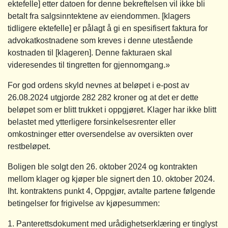
ektefelle] etter datoen for denne bekreftelsen vil ikke bli
betalt fra salgsinntektene av eiendommen. [klagers
tidligere ektefelle] er pålagt å gi en spesifisert faktura for
advokatkostnadene som kreves i denne utestående
kostnaden til [klageren]. Denne fakturaen skal
videresendes til tingretten for gjennomgang.»
For god ordens skyld nevnes at beløpet i e-post av
26.08.2024 utgjorde 282 282 kroner og at det er dette
beløpet som er blitt trukket i oppgjøret. Klager har ikke blitt
belastet med ytterligere forsinkelsesrenter eller
omkostninger etter oversendelse av oversikten over
restbeløpet.
Boligen ble solgt den 26. oktober 2024 og kontrakten
mellom klager og kjøper ble signert den 10. oktober 2024.
Iht. kontraktens punkt 4, Oppgjør, avtalte partene følgende
betingelser for frigivelse av kjøpesummen:
1. Panterettsdokument med urådighetserklæring er tinglyst