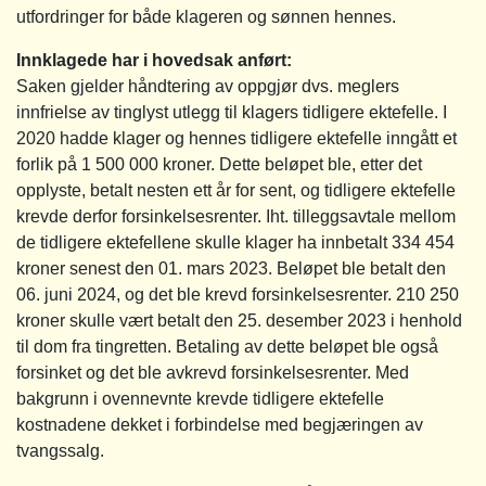
utfordringer for både klageren og sønnen hennes.
Innklagede har i hovedsak anført:
Saken gjelder håndtering av oppgjør dvs. meglers
innfrielse av tinglyst utlegg til klagers tidligere ektefelle. I
2020 hadde klager og hennes tidligere ektefelle inngått et
forlik på 1 500 000 kroner. Dette beløpet ble, etter det
opplyste, betalt nesten ett år for sent, og tidligere ektefelle
krevde derfor forsinkelsesrenter. Iht. tilleggsavtale mellom
de tidligere ektefellene skulle klager ha innbetalt 334 454
kroner senest den 01. mars 2023. Beløpet ble betalt den
06. juni 2024, og det ble krevd forsinkelsesrenter. 210 250
kroner skulle vært betalt den 25. desember 2023 i henhold
til dom fra tingretten. Betaling av dette beløpet ble også
forsinket og det ble avkrevd forsinkelsesrenter. Med
bakgrunn i ovennevnte krevde tidligere ektefelle
kostnadene dekket i forbindelse med begjæringen av
tvangssalg.