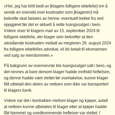
«Hei, jeg har blitt bedt av [klagers tidligere ektefelle] om å
sende en oversikt over kostnader som [klageren] må
bekrefte skal betales av henne. eventuelt trekke fra ved
oppgjøret før det er aktuelt å sette tvangssalget i bero.
Videre viser til klagers mail av 15. september 2024 til
tidligere ektefelle, der klager selv bekrefter at den
utestående kostnaden mottatt av megleren 26. august 2024
fra tidligere ektefelles advokat, vil bli betalt til eksmannen
ved salg av eiendommen.»
På bakgrunn av ovennevnte ble tvangssalget satt i bero, og
det nevnes at bare dersom klager hadde innfridd heftelsen,
og denne hadde vært slettet før overtakelse, kunne klager
fått utbetalt den delen av nettoen som ikke var transportert
til klagers bank.
Videre var det i kontrakten mellom klager og kjøper, avtalt
at nettoen kunne utbetales til klager etter at kjøper hadde
fått hjemmel og uvedkommende heftelser var slettet. I