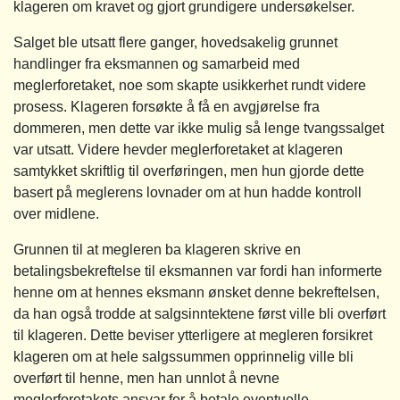
klageren om kravet og gjort grundigere undersøkelser.
Salget ble utsatt flere ganger, hovedsakelig grunnet
handlinger fra eksmannen og samarbeid med
meglerforetaket, noe som skapte usikkerhet rundt videre
prosess. Klageren forsøkte å få en avgjørelse fra
dommeren, men dette var ikke mulig så lenge tvangssalget
var utsatt. Videre hevder meglerforetaket at klageren
samtykket skriftlig til overføringen, men hun gjorde dette
basert på meglerens lovnader om at hun hadde kontroll
over midlene.
Grunnen til at megleren ba klageren skrive en
betalingsbekreftelse til eksmannen var fordi han informerte
henne om at hennes eksmann ønsket denne bekreftelsen,
da han også trodde at salgsinntektene først ville bli overført
til klageren. Dette beviser ytterligere at megleren forsikret
klageren om at hele salgssummen opprinnelig ville bli
overført til henne, men han unnlot å nevne
meglerforetakets ansvar for å betale eventuelle