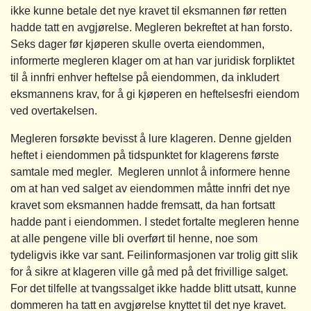
ikke kunne betale det nye kravet til eksmannen før retten
hadde tatt en avgjørelse. Megleren bekreftet at han forsto.
Seks dager før kjøperen skulle overta eiendommen,
informerte megleren klager om at han var juridisk forpliktet
til å innfri enhver heftelse på eiendommen, da inkludert
eksmannens krav, for å gi kjøperen en heftelsesfri eiendom
ved overtakelsen.
Megleren forsøkte bevisst å lure klageren. Denne gjelden
heftet i eiendommen på tidspunktet for klagerens første
samtale med megler. Megleren unnlot å informere henne
om at han ved salget av eiendommen måtte innfri det nye
kravet som eksmannen hadde fremsatt, da han fortsatt
hadde pant i eiendommen. I stedet fortalte megleren henne
at alle pengene ville bli overført til henne, noe som
tydeligvis ikke var sant. Feilinformasjonen var trolig gitt slik
for å sikre at klageren ville gå med på det frivillige salget.
For det tilfelle at tvangssalget ikke hadde blitt utsatt, kunne
dommeren ha tatt en avgjørelse knyttet til det nye kravet.