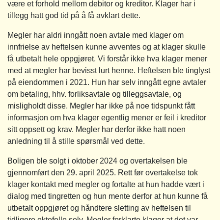
være et forhold mellom debitor og kreditor. Klager har i
tillegg hatt god tid på å få avklart dette.
Megler har aldri inngått noen avtale med klager om
innfrielse av heftelsen kunne avventes og at klager skulle
få utbetalt hele oppgjøret. Vi forstår ikke hva klager mener
med at megler har bevisst lurt henne. Heftelsen ble tinglyst
på eiendommen i 2021. Hun har selv inngått egne avtaler
om betaling, hhv. forliksavtale og tilleggsavtale, og
misligholdt disse. Megler har ikke på noe tidspunkt fått
informasjon om hva klager egentlig mener er feil i kreditor
sitt oppsett og krav. Megler har derfor ikke hatt noen
anledning til å stille spørsmål ved dette.
Boligen ble solgt i oktober 2024 og overtakelsen ble
gjennomført den 29. april 2025. Rett før overtakelse tok
klager kontakt med megler og fortalte at hun hadde vært i
dialog med tingretten og hun mente derfor at hun kunne få
utbetalt oppgjøret og håndtere sletting av heftelsen til
tidligere ektefelle selv. Megler forklarte klager at det var