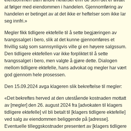
at følger med eiendommen i handelen. Gjennomføring av
handelen er betinget av at det ikke er heftelser som ikke lar
seg innfri.»
Megler fikk tidligere ektefelle til å sette begjæringen av
tvangssalget i bero, slik at det kunne gjennomføres et
frivillig salg som sannsynligvis ville gi en høyere salgssum.
Den tidligere ektefellen var ikke forpliktet til å sette
tvangssalget i bero, men valgte å gjøre dette. Dialogen
mellom tidligere ektefelle, hans advokat og megler har vært
god gjennom hele prosessen.
Den 15.09.2024 avga klageren slik bekreftelse til megler:
«Det bekreftes herved at den utestående kostnaden mottatt
av [megler] den 26. august 2024 fra [advokaten til klagers
tidligere ektefelle] vil bli betalt til [klagers tidligere ektefelle]
ved salg av eiendommen beliggende på [adresse].
Eventuelle tilleggskostnader presentert av [klagers tidligere