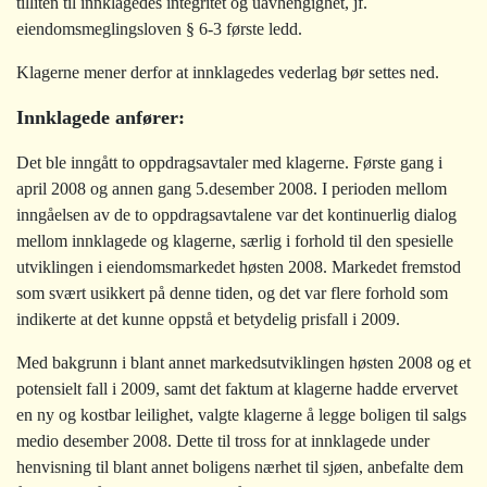
tilliten til innklagedes integritet og uavhengighet, jf.
eiendomsmeglingsloven § 6-3 første ledd.
Klagerne mener derfor at innklagedes vederlag bør settes ned.
Innklagede anfører:
Det ble inngått to oppdragsavtaler med klagerne. Første gang i
april 2008 og annen gang 5.desember 2008. I perioden mellom
inngåelsen av de to oppdragsavtalene var det kontinuerlig dialog
mellom innklagede og klagerne, særlig i forhold til den spesielle
utviklingen i eiendomsmarkedet høsten 2008. Markedet fremstod
som svært usikkert på denne tiden, og det var flere forhold som
indikerte at det kunne oppstå et betydelig prisfall i 2009.
Med bakgrunn i blant annet markedsutviklingen høsten 2008 og et
potensielt fall i 2009, samt det faktum at klagerne hadde ervervet
en ny og kostbar leilighet, valgte klagerne å legge boligen til salgs
medio desember 2008. Dette til tross for at innklagede under
henvisning til blant annet boligens nærhet til sjøen, anbefalte dem