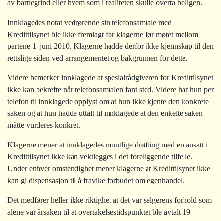
av barnegrind eller hvem som i realiteten skulle overta boligen.
Innklagedes notat vedrørende sin telefonsamtale med
Kredittilsynet ble ikke fremlagt for klagerne før møtet mellom
partene 1. juni 2010. Klagerne hadde derfor ikke kjennskap til den
rettslige siden ved arrangementet og bakgrunnen for dette.
Videre bemerker innklagede at spesialrådgiveren for Kredittilsynet
ikke kan bekrefte når telefonsamtalen fant sted. Videre har hun per
telefon til innklagede opplyst om at hun ikke kjente den konkrete
saken og at hun hadde uttalt til innklagede at den enkelte saken
måtte vurderes konkret.
Klagerne mener at innklagedes muntlige drøfting med en ansatt i
Kredittilsynet ikke kan vektlegges i det foreliggende tilfelle.
Under enhver omstendighet mener klagerne at Kredittilsynet ikke
kan gi dispensasjon til å fravike forbudet om egenhandel.
Det medfører heller ikke riktighet at det var selgerens forhold som
alene var årsaken til at overtakelsestidspunktet ble avtalt 19