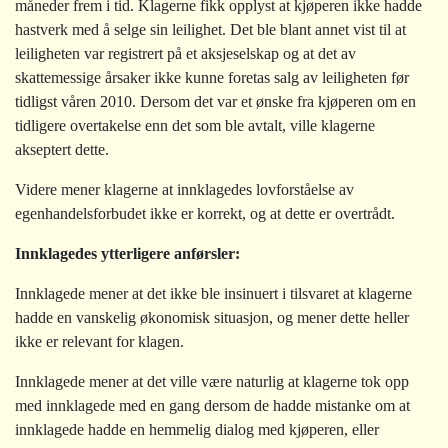
måneder frem i tid. Klagerne fikk opplyst at kjøperen ikke hadde
hastverk med å selge sin leilighet. Det ble blant annet vist til at
leiligheten var registrert på et aksjeselskap og at det av
skattemessige årsaker ikke kunne foretas salg av leiligheten før
tidligst våren 2010. Dersom det var et ønske fra kjøperen om en
tidligere overtakelse enn det som ble avtalt, ville klagerne
akseptert dette.
Videre mener klagerne at innklagedes lovforståelse av
egenhandelsforbudet ikke er korrekt, og at dette er overtrådt.
Innklagedes ytterligere anførsler:
Innklagede mener at det ikke ble insinuert i tilsvaret at klagerne
hadde en vanskelig økonomisk situasjon, og mener dette heller
ikke er relevant for klagen.
Innklagede mener at det ville være naturlig at klagerne tok opp
med innklagede med en gang dersom de hadde mistanke om at
innklagede hadde en hemmelig dialog med kjøperen, eller