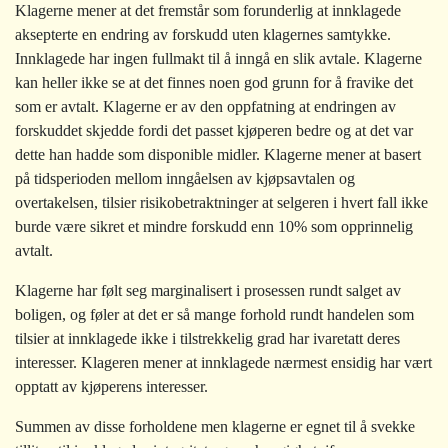
Klagerne mener at det fremstår som forunderlig at innklagede
aksepterte en endring av forskudd uten klagernes samtykke.
Innklagede har ingen fullmakt til å inngå en slik avtale. Klagerne
kan heller ikke se at det finnes noen god grunn for å fravike det
som er avtalt. Klagerne er av den oppfatning at endringen av
forskuddet skjedde fordi det passet kjøperen bedre og at det var
dette han hadde som disponible midler. Klagerne mener at basert
på tidsperioden mellom inngåelsen av kjøpsavtalen og
overtakelsen, tilsier risikobetraktninger at selgeren i hvert fall ikke
burde være sikret et mindre forskudd enn 10% som opprinnelig
avtalt.
Klagerne har følt seg marginalisert i prosessen rundt salget av
boligen, og føler at det er så mange forhold rundt handelen som
tilsier at innklagede ikke i tilstrekkelig grad har ivaretatt deres
interesser. Klageren mener at innklagede nærmest ensidig har vært
opptatt av kjøperens interesser.
Summen av disse forholdene men klagerne er egnet til å svekke