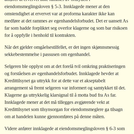
eiendomsmeglingsloven § 5-3. Innklagede mener at den
omstendighet at ervervet var at proforma karakter ikke kan
medføre at det rammes av egenhandelsforbudet. Det er uansett As
far som hadde forpliktet seg overfor klagerne og som bar risikoen
for å oppfylle i henhold til kontrakten.
Når det gjelder omgåelsestilfellet, er det ingen skjønnsmessig
sekkebestemmelse i passusen om egenhandel.
Selgeren ble opplyst om at det forelå tvil omkring praktiseringen
og forståelsen av egenhandelsforbudet. Innklagede hevder at
Kredittilsynet ga uttrykk for at dette var et akseptabelt
arrangement så fremt selgeren var informert og samtykket til det.
Klagerne ga uttrykkelig klarsignal til å motta bud fra As far.
Innklagede mener at det må tillegges avgjørende vekt at
Kredittilsynet som tilsynsorgan for eiendomsmeglere ga tilsagn
om at handelen kunne gjennomføres på denne måten.
Videre anfører innklagede at eiendomsmeglingsloven § 6-3 som