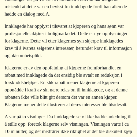
mistenkt at dette var en bevisst fra innklagede fordi han allerede
hadde en dialog med A.
Innklagede har opplyst i tilsvaret at kjøperen og hans sønn var
profesjonelle aktører i boligmarkedet. Dette er nye opplysninger
for klagerne. Dette vil etter klagernes syn skjerpe innklagedes
krav til å ivareta selgerens interesser, herunder krav til informasjon
og aktsomhetsplikt.
Klagerne er av den oppfatning at kjøperne fremforhandlet en
rabatt med innklagede da det ensidig ble avtalt en reduksjon i
forskuddsbeløpet. En slik rabatt mener klagerne at kjøperen
oppnådde i kraft av sin nære relasjon til innklagede, og at denne
rabatten ikke ville blitt gitt dersom det var en annen kjøper.
Klagerne mener dette illustrerer at deres interesser ble tilsidesatt.
A var på to visninger. Da innklagede selv ikke hadde anledning til
å stille opp, foretok klagerne selv visningen. Visningen varte i ca
10 minutter, og det medfører ikke riktighet at det ble diskutert kjøp