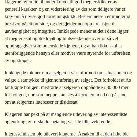
klagerne refererte til under kravet til god meglerskikk er av
generell karakter, og en videreføring av det som tidligere var et
krav om å utvise god forretningskikk. Bestemmelsen er imidlertid
presisert på ett område, og det gjelder nettopp i relasjon til
uavhengighet og integritet. Innklagede mener at det i dette ligger
at megler skal opptre lojalt og tillitsvekkende overfor så vel
oppdragsgiver som potensielle kjøpere, og at han ikke skal la
utenforliggende hensyn eller motiver være styrende for utførelsen
av oppdraget.
Innklagede minner om at selgeren var informert om situasjonen og
valgte å samtykke til gjennomføring av salget. Det forholdet at As
far kjøpte boligen, medførte at selgeren oppnådde kr 80 000 mer
for boligen, noe som neppe kan sies å korrelere med en påstand
om at selgerens interesser er tilsidesatt.
Klageren har pekt på at manglende utlevering av interessentliste
og endring av forskuddsbetaling var lite tillitsvekkende.
Interessentlisten ble utlevert klagerne. Årsaken til at den ikke ble