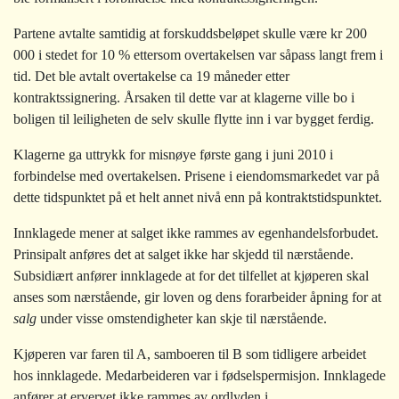
Partene avtalte samtidig at forskuddsbeløpet skulle være kr 200
000 i stedet for 10 % ettersom overtakelsen var såpass langt frem i
tid. Det ble avtalt overtakelse ca 19 måneder etter
kontraktssignering. Årsaken til dette var at klagerne ville bo i
boligen til leiligheten de selv skulle flytte inn i var bygget ferdig.
Klagerne ga uttrykk for misnøye første gang i juni 2010 i
forbindelse med overtakelsen. Prisene i eiendomsmarkedet var på
dette tidspunktet på et helt annet nivå enn på kontraktstidspunktet.
Innklagede mener at salget ikke rammes av egenhandelsforbudet.
Prinsipalt anføres det at salget ikke har skjedd til nærstående.
Subsidiært anfører innklagede at for det tilfellet at kjøperen skal
anses som nærstående, gir loven og dens forarbeider åpning for at
salg
under visse omstendigheter kan skje til nærstående.
Kjøperen var faren til A, samboeren til B som tidligere arbeidet
hos innklagede. Medarbeideren var i fødselspermisjon. Innklagede
anfører at ervervet ikke rammes av ordlyden i