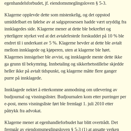
egenhandelsforbudet, jf. eiendomsmeglingsloven § 5-3.
Klagerne opplevde dette som mistenkelig, og det oppstod
umiddelbart en følelse av at salgsprosessen hadde vært uryddig fra
innklagedes side. Klagerne mener at dette ble bekreftet og
ytterligere styrket ved at det avtalefestede forskuddet på 10 % ble
endret til i underkant av 5 %. Klagerne hevder at dette ble avtalt
mellom innklagede og kjøperen, uten at klagerne ble hørt.
Klagernes innsigelser ble avvist, og innklagede mente dette ikke
ga grunn til bekymring. Innbetaling og sikkerhetsstillelse skjedde
heller ikke på avtalt tidspunkt, og klagerne måtte flere ganger
purre på innklagede.
Innklagede nektet å etterkomme anmodning om utlevering av
budjournal og visningslister. Budjournalen kom etter purringer per
e-post, mens visningsliste ført ble fremlagt 1. juli 2010 etter
påtrykk fra advokat.
Klagerne mener at egenhandleforbudet har blitt overtrådt. Det
fremgår av eiendomsmeglingsloven § 5-3 (1) at ansatte verken