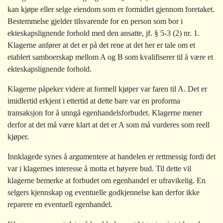
kan kjøpe eller selge eiendom som er formidlet gjennom foretaket.
Bestemmelse gjelder tilsvarende for en person som bor i
ekteskapslignende forhold med den ansatte, jf. § 5-3 (2) nr. 1.
Klagerne anfører at det er på det rene at det her er tale om et
etablert samboerskap mellom A og B som kvalifiserer til å være et
ekteskapslignende forhold.
Klagerne påpeker videre at formell kjøper var faren til A. Det er
imidlertid erkjent i ettertid at dette bare var en proforma
transaksjon for å unngå egenhandelsforbudet. Klagerne mener
derfor at det må være klart at det er A som må vurderes som reell
kjøper.
Innklagede synes å argumentere at handelen er rettmessig fordi det
var i klagernes interesse å motta et høyere bud. Til dette vil
klagerne bemerke at forbudet om egenhandel er ufravikelig. En
selgers kjennskap og eventuelle godkjennelse kan derfor ikke
reparere en eventuell egenhandel.