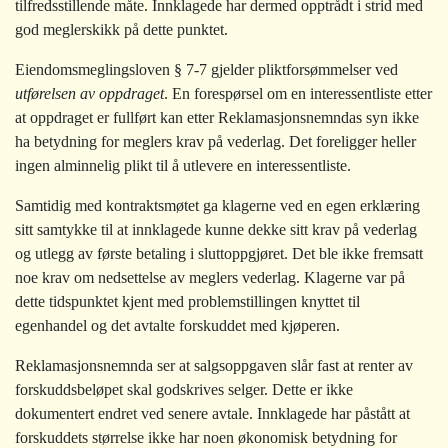
tilfredsstillende måte. Innklagede har dermed opptrådt i strid med
god meglerskikk på dette punktet.
Eiendomsmeglingsloven § 7-7 gjelder pliktforsømmelser ved
utførelsen av oppdraget
. En forespørsel om en interessentliste etter
at oppdraget er fullført kan etter Reklamasjonsnemndas syn ikke
ha betydning for meglers krav på vederlag. Det foreligger heller
ingen alminnelig plikt til å utlevere en interessentliste.
Samtidig med kontraktsmøtet ga klagerne ved en egen erklæring
sitt samtykke til at innklagede kunne dekke sitt krav på vederlag
og utlegg av første betaling i sluttoppgjøret. Det ble ikke fremsatt
noe krav om nedsettelse av meglers vederlag. Klagerne var på
dette tidspunktet kjent med problemstillingen knyttet til
egenhandel og det avtalte forskuddet med kjøperen.
Reklamasjonsnemnda ser at salgsoppgaven slår fast at renter av
forskuddsbeløpet skal godskrives selger. Dette er ikke
dokumentert endret ved senere avtale. Innklagede har påstått at
forskuddets størrelse ikke har noen økonomisk betydning for