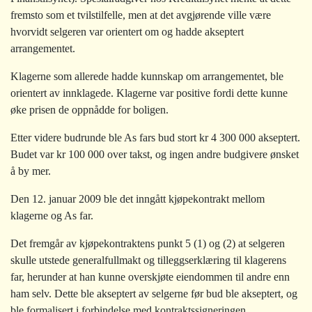
fremsto som et tvilstilfelle, men at det avgjørende ville være
hvorvidt selgeren var orientert om og hadde akseptert
arrangementet.
Klagerne som allerede hadde kunnskap om arrangementet, ble
orientert av innklagede. Klagerne var positive fordi dette kunne
øke prisen de oppnådde for boligen.
Etter videre budrunde ble As fars bud stort kr 4 300 000 akseptert.
Budet var kr 100 000 over takst, og ingen andre budgivere ønsket
å by mer.
Den 12. januar 2009 ble det inngått kjøpekontrakt mellom
klagerne og As far.
Det fremgår av kjøpekontraktens punkt 5 (1) og (2) at selgeren
skulle utstede generalfullmakt og tilleggserklæring til klagerens
far, herunder at han kunne overskjøte eiendommen til andre enn
ham selv. Dette ble akseptert av selgerne før bud ble akseptert, og
ble formalisert i forbindelse med kontraktssigneringen.