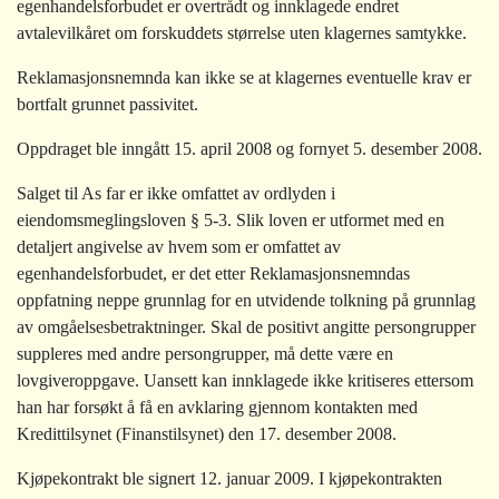
egenhandelsforbudet er overtrådt og innklagede endret
avtalevilkåret om forskuddets størrelse uten klagernes samtykke.
Reklamasjonsnemnda kan ikke se at klagernes eventuelle krav er
bortfalt grunnet passivitet.
Oppdraget ble inngått 15. april 2008 og fornyet 5. desember 2008.
Salget til As far er ikke omfattet av ordlyden i
eiendomsmeglingsloven § 5-3. Slik loven er utformet med en
detaljert angivelse av hvem som er omfattet av
egenhandelsforbudet, er det etter Reklamasjonsnemndas
oppfatning neppe grunnlag for en utvidende tolkning på grunnlag
av omgåelsesbetraktninger. Skal de positivt angitte persongrupper
suppleres med andre persongrupper, må dette være en
lovgiveroppgave. Uansett kan innklagede ikke kritiseres ettersom
han har forsøkt å få en avklaring gjennom kontakten med
Kredittilsynet (Finanstilsynet) den 17. desember 2008.
Kjøpekontrakt ble signert 12. januar 2009. I kjøpekontrakten