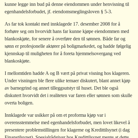
kunne legge inn bud på denne eiendommen under henvisning til
egenhandelsforbudet, jf. eiendomsmeglingsloven § 5-3.
As far tok kontakt med innklagede 17. desember 2008 for å
forhøre seg om hvorvidt hans far kunne kjøpe eiendommen med
blankoskjøte, for senere å overføre den til sønnen. Både far og
sønn er profesjonelle aktører på boligmarkedet, og hadde følgelig
kjennskap til muligheten for å foreta hjemmelsovergang ved
blankoskjøte.
I mellomtiden hadde A og B vært på privat visning hos klageren.
Under visningen ble flere ulike temaer diskutert, blant annet kjøp
av barnegrind og annet tilleggsutstyr til huset. Det ble også
diskutert hvorvidt det i realiteten var faren eller sønnen som skulle
overta boligen.
Innklagede var usikker på om et proforma kjøp var i
overensstemmelse med egenhandelsforbudet, men lovet likevel å
presentere problemstillingen for klagerne og Kredittilsynet (i dag
Finanstilsynet). Spesialrådgiver hos Kredittilsynet mente at dette