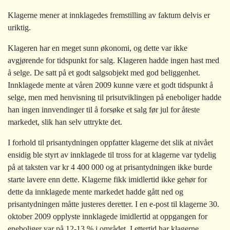
Klagerne mener at innklagedes fremstilling av faktum delvis er
uriktig.
Klageren har en meget sunn økonomi, og dette var ikke
avgjørende for tidspunkt for salg. Klageren hadde ingen hast med
å selge. De satt på et godt salgsobjekt med god beliggenhet.
Innklagede mente at våren 2009 kunne være et godt tidspunkt å
selge, men med henvisning til prisutviklingen på eneboliger hadde
han ingen innvendinger til å forsøke et salg før jul for åteste
markedet, slik han selv uttrykte det.
I forhold til prisantydningen oppfatter klagerne det slik at nivået
ensidig ble styrt av innklagede til tross for at klagerne var tydelig
på at taksten var kr 4 400 000 og at prisantydningen ikke burde
starte lavere enn dette. Klagerne fikk imidlertid ikke gehør for
dette da innklagede mente markedet hadde gått ned og
prisantydningen måtte justeres deretter. I en e-post til klagerne 30.
oktober 2009 opplyste innklagede imidlertid at oppgangen for
eneboliger var på 12-13 % i området. I ettertid har klagerne