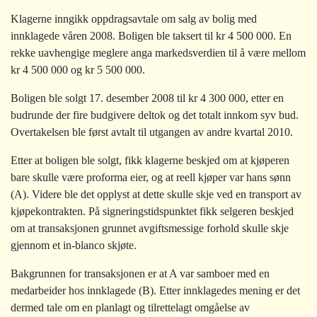
Klagerne inngikk oppdragsavtale om salg av bolig med
innklagede våren 2008. Boligen ble taksert til kr 4 500 000. En
rekke uavhengige meglere anga markedsverdien til å være mellom
kr 4 500 000 og kr 5 500 000.
Boligen ble solgt 17. desember 2008 til kr 4 300 000, etter en
budrunde der fire budgivere deltok og det totalt innkom syv bud.
Overtakelsen ble først avtalt til utgangen av andre kvartal 2010.
Etter at boligen ble solgt, fikk klagerne beskjed om at kjøperen
bare skulle være proforma eier, og at reell kjøper var hans sønn
(A). Videre ble det opplyst at dette skulle skje ved en transport av
kjøpekontrakten. På signeringstidspunktet fikk selgeren beskjed
om at transaksjonen grunnet avgiftsmessige forhold skulle skje
gjennom et in-blanco skjøte.
Bakgrunnen for transaksjonen er at A var samboer med en
medarbeider hos innklagede (B). Etter innklagedes mening er det
dermed tale om en planlagt og tilrettelagt omgåelse av