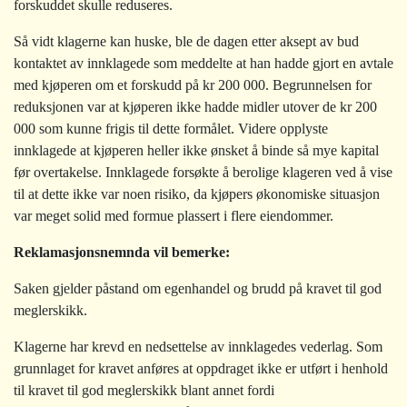
forskuddet skulle reduseres.
Så vidt klagerne kan huske, ble de dagen etter aksept av bud
kontaktet av innklagede som meddelte at han hadde gjort en avtale
med kjøperen om et forskudd på kr 200 000. Begrunnelsen for
reduksjonen var at kjøperen ikke hadde midler utover de kr 200
000 som kunne frigis til dette formålet. Videre opplyste
innklagede at kjøperen heller ikke ønsket å binde så mye kapital
før overtakelse. Innklagede forsøkte å berolige klageren ved å vise
til at dette ikke var noen risiko, da kjøpers økonomiske situasjon
var meget solid med formue plassert i flere eiendommer.
Reklamasjonsnemnda vil bemerke:
Saken gjelder påstand om egenhandel og brudd på kravet til god
meglerskikk.
Klagerne har krevd en nedsettelse av innklagedes vederlag. Som
grunnlaget for kravet anføres at oppdraget ikke er utført i henhold
til kravet til god meglerskikk blant annet fordi