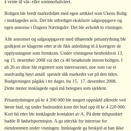
å vente til vår- eller sommerhalvåret.
Boligen ble bredt markedsført med egen artikkel som Ukens Bolig
i innklagedes avis. Det ble utferdiget eksklusiv salgsoppgave og
egen annonse i Dagens Næringsliv. Det ble avholdt to visninger.
Alle annonser og salgsoppgaven med tilhørende prisantydning ble
godkjent av klagerne etter at de fikk anledning til å korrigere de
opplysningene som fremkom. Under visningene henholdsvis 13.
og 15. desember 2008 var det ca 40 besøkende innom boligen. I
alt 26 av disse ble registrert som interessenter, noe som var et
usedvanlig høyt antall  spesielt slik markedet var på den tiden.
Budgivningen pågikk i tre dager, fra 15.  17. desember 2008.
Dette mener innklagede også må betegnes som sjeldent.
Prisantydningen på kr 4 200 000 ble tangert oppnådd allerede ved
første bud, og under budrunden kom det bud opp til kr 4 220 000.
Kort tid etter ble innklagede kontaktet av A. På dette tidspunktet
hadde B fødselspermisjon. A ga uttrykk for interesse for
eiendommen under visningen. Innklagede ga beskjed at han ikke