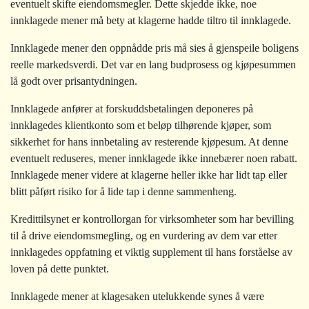
eventuelt skifte eiendomsmegler. Dette skjedde ikke, noe
innklagede mener må bety at klagerne hadde tiltro til innklagede.
Innklagede mener den oppnådde pris må sies å gjenspeile boligens
reelle markedsverdi. Det var en lang budprosess og kjøpesummen
lå godt over prisantydningen.
Innklagede anfører at forskuddsbetalingen deponeres på
innklagedes klientkonto som et beløp tilhørende kjøper, som
sikkerhet for hans innbetaling av resterende kjøpesum. At denne
eventuelt reduseres, mener innklagede ikke innebærer noen rabatt.
Innklagede mener videre at klagerne heller ikke har lidt tap eller
blitt påført risiko for å lide tap i denne sammenheng.
Kredittilsynet er kontrollorgan for virksomheter som har bevilling
til å drive eiendomsmegling, og en vurdering av dem var etter
innklagedes oppfatning et viktig supplement til hans forståelse av
loven på dette punktet.
Innklagede mener at klagesaken utelukkende synes å være