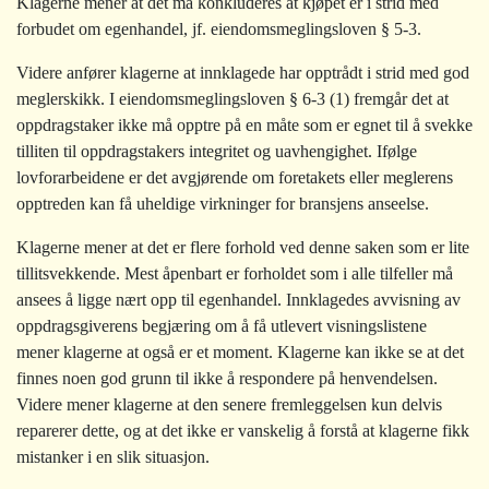
Klagerne mener at det må konkluderes at kjøpet er i strid med
forbudet om egenhandel, jf. eiendomsmeglingsloven § 5-3.
Videre anfører klagerne at innklagede har opptrådt i strid med god
meglerskikk. I eiendomsmeglingsloven § 6-3 (1) fremgår det at
oppdragstaker ikke må opptre på en måte som er egnet til å svekke
tilliten til oppdragstakers integritet og uavhengighet. Ifølge
lovforarbeidene er det avgjørende om foretakets eller meglerens
opptreden kan få uheldige virkninger for bransjens anseelse.
Klagerne mener at det er flere forhold ved denne saken som er lite
tillitsvekkende. Mest åpenbart er forholdet som i alle tilfeller må
ansees å ligge nært opp til egenhandel. Innklagedes avvisning av
oppdragsgiverens begjæring om å få utlevert visningslistene
mener klagerne at også er et moment. Klagerne kan ikke se at det
finnes noen god grunn til ikke å respondere på henvendelsen.
Videre mener klagerne at den senere fremleggelsen kun delvis
reparerer dette, og at det ikke er vanskelig å forstå at klagerne fikk
mistanker i en slik situasjon.