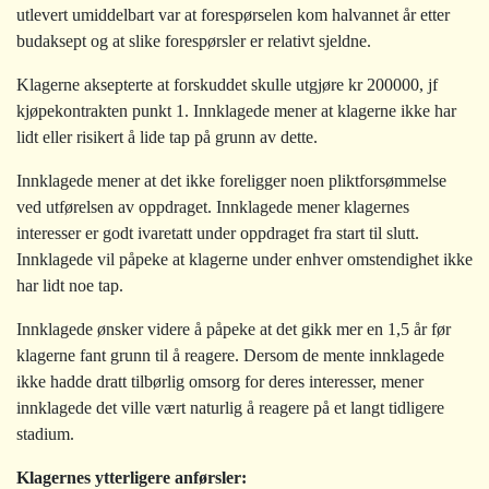
utlevert umiddelbart var at forespørselen kom halvannet år etter
budaksept og at slike forespørsler er relativt sjeldne.
Klagerne aksepterte at forskuddet skulle utgjøre kr 200000, jf
kjøpekontrakten punkt 1. Innklagede mener at klagerne ikke har
lidt eller risikert å lide tap på grunn av dette.
Innklagede mener at det ikke foreligger noen pliktforsømmelse
ved utførelsen av oppdraget. Innklagede mener klagernes
interesser er godt ivaretatt under oppdraget fra start til slutt.
Innklagede vil påpeke at klagerne under enhver omstendighet ikke
har lidt noe tap.
Innklagede ønsker videre å påpeke at det gikk mer en 1,5 år før
klagerne fant grunn til å reagere. Dersom de mente innklagede
ikke hadde dratt tilbørlig omsorg for deres interesser, mener
innklagede det ville vært naturlig å reagere på et langt tidligere
stadium.
Klagernes ytterligere anførsler: