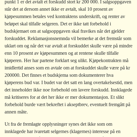
punkt 1 er det avtalt et forskudd stort kr 200 000. I salgsoppgaven
står det at dersom annet ikke er avtalt, skal 10 prosent av
kjøpesummen betales ved kontraktens underskrift, og renter av
beløpet skal tilfalle selgeren. Det er ikke tatt forbehold i
budskjemaet om at salgsoppgaven skal fravikes når det gjelder
forskuddet. Reklamasjonsnemnda vil bemerke at det fremstår som
uklart om og når det var avtalt at forskuddet skulle være på mindre
enn 10 prosent av kjøpesummen og at rentene skulle tilfalle
kjøperen. Her har partene forklart seg ulikt.
Kjøpekontrakten må
imidlertid anses som en avtale om at forskuddet skulle være på kr
200000. Det finnes et budskjema som dokumenterer hva
kjøperens bud var. I budet var det satt en lang overtakelsestid, men
det inneholder ikke noe forbehold om lavere forskudd. Innklagede
må kritiseres for at det her ikke er mer dokumentasjon. Et slikt
forbehold burde vært bekreftet i akseptbrev, eventuelt fremgått på
annen måte.
Ut fra de fremlagte opplysninger synes det ikke som om
innklagede har ivaretatt selgernes (
klagernes)
interesse på en