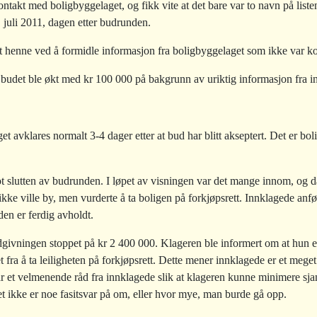
ntakt med boligbyggelaget, og fikk vite at det bare var to navn på list
 juli 2011, dagen etter budrunden.
t henne ved å formidle informasjon fra boligbyggelaget som ikke var ko
budet ble økt med kr 100 000 på bakgrunn av uriktig informasjon fra i
et avklares normalt 3-4 dager etter at bud har blitt akseptert. Det er b
 slutten av budrunden. I løpet av visningen var det mange innom, og d
 ikke ville by, men vurderte å ta boligen på forkjøpsrett. Innklagede anfø
den er ferdig avholdt.
udgivningen stoppet på kr 2 400 000.
Klageren ble informert om at hun ev
 fra å ta leiligheten på forkjøpsrett. Dette mener innklagede er et mege
 var et velmenende råd fra innklagede slik at klageren kunne minimere sja
det ikke er noe fasitsvar på om, eller hvor mye, man burde gå opp.