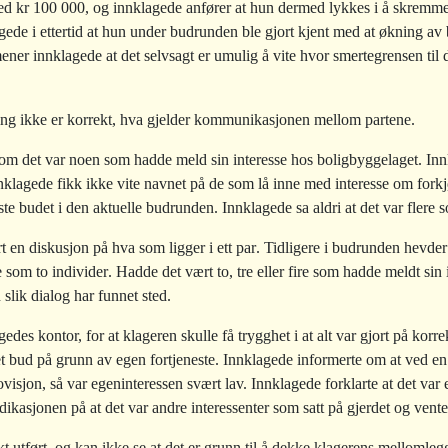
med kr 100 000, og innklagede anfører at hun dermed lykkes i å skremme
gede i ettertid at hun under budrunden ble gjort kjent med at økning av b
 mener innklagede at det selvsagt er umulig å vite hvor smertegrensen til
ing ikke er korrekt, hva gjelder kommunikasjonen mellom partene.
m det var noen som hadde meld sin interesse hos boligbyggelaget. Innkl
nklagede fikk ikke vite navnet på de som lå inne med interesse om forkjø
ste budet i den aktuelle budrunden. Innklagede sa aldri at det var flere 
t en diskusjon på hva som ligger i ett par. Tidligere i budrunden hevder
e som to individer. Hadde det vært to, tre eller fire som hadde meldt sin 
 slik dialog har funnet sted.
edes kontor, for at klageren skulle få trygghet i at alt var gjort på kor
et bud på grunn av egen fortjeneste. Innklagede informerte om at ved en
visjon, så var egeninteressen svært lav. Innklagede forklarte at det var
ikasjonen på at det var andre interessenter som satt på gjerdet og ventet
 utført, og kan ikke se at det er grunn til å dekke klagerens mellomleg