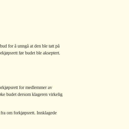
bud for å unngå at den ble tatt på
kjøpsrett før budet ble akseptert.
forkjøpsrett for medlemmer av
øke budet dersom klageren virkelig
ra om forkjøpsrett. Innklagede