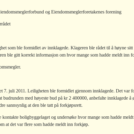
iendomsmeglerforbund og Eiendomsmeglerforetakenes forening
rrådet
ghet som ble formidlet av innklagede. Klageren ble rådet til å høyne sitt 
eren ble gitt korrekt informasjon om hvor mange som hadde meldt inn for
domsmegler.
et 7. juli 2011. Leiligheten ble formidlet gjennom innklagede. Det var 
ant budrunden med høyeste bud på kr 2 400000, anbefalte innklagede å 
dre sannsynlig at den ble tatt på forkjøpsrett.
 kontakte boligbyggelaget og undersøke hvor mange som hadde meldt f
om at det var flere som hadde meldt inn forkjøp.