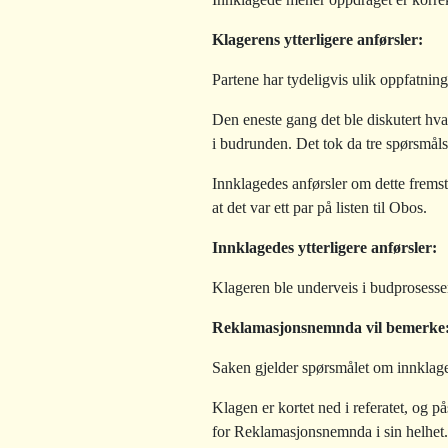
Klagerens ytterligere anførsler:
Partene har tydeligvis ulik oppfatn
Den eneste gang det ble diskutert hv
i budrunden. Det tok da tre spørsmålsf
Innklagedes anførsler om dette fremstå
at det var ett par på listen til Obos.
Innklagedes ytterligere anførsler:
Klageren ble underveis i budprosessen
Reklamasjonsnemnda vil bemerke
Saken gjelder spørsmålet om innklage
Klagen er kortet ned i referatet, og p
for Reklamasjonsnemnda i sin helhet.