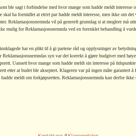
 som ble sagt i forbindelse med hvor mange som hadde meldt interesse o
skal ha formidlet at ett/et par hadde meldt interesse, men ikke om det v
senter. Reklamasjonsnemnda vil på generelt grunnlag si at meglere må utt
kke mulig for Reklamasjonsnemnda ved en forenklet behandling å vurde
klagede har en plikt til å gi partene råd og opplysninger av betydning
r Reklamasjonsnemndas syn var det korrekt å gjøre budgiver med høye
kjøpsrett. Uansett hvor mange som hadde meldt sin interesse på tidspunktet
srett etter at budet ble akseptert. Klageren var på ingen måte garantert å
m hadde meldt om forkjøpsretten. Reklamasjonsnemnda kan derfor ikke se
Kontakt oss
//
Klageportalen