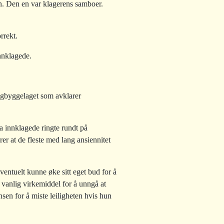
en. Den en var klagerens samboer.
rrekt.
nnklagede.
oligbyggelaget som avklarer
a innklagede ringte rundt på
rer at de fleste med lang ansiennitet
entuelt kunne øke sitt eget bud for å
t vanlig virkemiddel for å unngå at
nsen for å miste leiligheten hvis hun