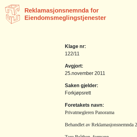
Reklamasjonsnemnda for
Eiendomsmeglingstjenester
Klage nr:
122/11
Avgjort:
25.november 2011
Saken gjelder:
Forkjøpsrett
Foretakets navn:
Privatmegleren Panorama
Behandlet av Reklamasjonsnemnda 25
Tore Bråthen, formann