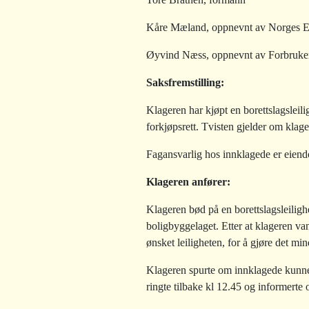
Kåre Mæland, oppnevnt av Norges E
Øyvind Næss, oppnevnt av Forbruke
Saksfremstilling
:
Klageren har kjøpt en borettslagsleili
forkjøpsrett. Tvisten gjelder om klag
Fagansvarlig hos innklagede er eien
Klageren anfører:
Klageren bød på en borettslagsleiligh
boligbyggelaget. Etter at klageren v
ønsket leiligheten, for å gjøre det min
Klageren spurte om innklagede kunne
ringte tilbake kl 12.45 og informerte 