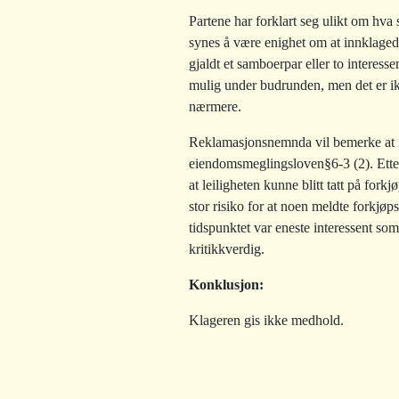
Partene har forklart seg ulikt om hva
synes å være enighet om at innklagede 
gjaldt et samboerpar eller to interes
mulig under budrunden, men det er i
nærmere.
Reklamasjonsnemnda vil bemerke at inn
eiendomsmeglingsloven§6-3 (2). Ette
at leiligheten kunne blitt tatt på for
stor risiko for at noen meldte forkjøp
tidspunktet var eneste interessent so
kritikkverdig.
Konklusjon:
Klageren gis ikke medhold.