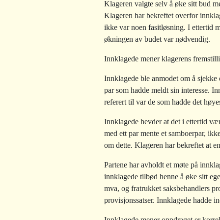
Klageren valgte selv å øke sitt bud 
Klageren har bekreftet overfor innkla
ikke var noen fasitløsning. I ettertid
økningen av budet var nødvendig.
Innklagede mener klagerens fremstill
Innklagede ble anmodet om å sjekke o
par som hadde meldt sin interesse. In
referert til var de som hadde det høye
Innklagede hevder at det i ettertid vær
med ett par mente et samboerpar, ikk
om dette. Klageren har bekreftet at en
Partene har avholdt et møte på innklag
innklagede tilbød henne å øke sitt eg
mva, og fratrukket saksbehandlers pro
provisjonssatser. Innklagede hadde ind
Innklagede mener oppdraget er korrekt