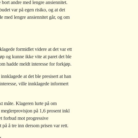
 bort andre med lengre ansiennitet.
udet var på egen risiko, og at det
 de med lengre ansiennitet går, og om
agede formidlet videre at det var ett
p og kunne ikke vite at paret det ble
som hadde meldt interesse for forkjøp.
 innklagede at det ble presisert at han
interesse, ville innklagede informert
rekt måte. Klageren lurte på om
 meglerprovisjon på 1,6 prosent inkl
 et forbud mot progressive
 på å tre inn dersom prisen var rett.
g.